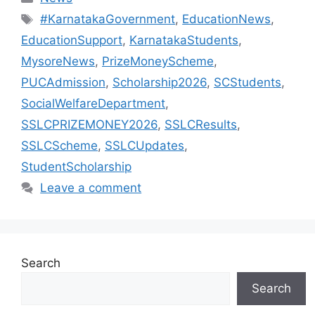
Tags
#KarnatakaGovernment
,
EducationNews
,
EducationSupport
,
KarnatakaStudents
,
MysoreNews
,
PrizeMoneyScheme
,
PUCAdmission
,
Scholarship2026
,
SCStudents
,
SocialWelfareDepartment
,
SSLCPRIZEMONEY2026
,
SSLCResults
,
SSLCScheme
,
SSLCUpdates
,
StudentScholarship
Leave a comment
Search
Search