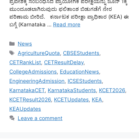
ಪ್ರವೇಶಕ್ಕೆ ಸಂಬಂಧಿಸಿದ ಪ್ರಾಯೋಗಿಕ ಪರೀಕ್ಷೆಯನ್ನು ಜೂನ್ 1ಕ್ಕೆ
ಮುಂದೂಡಲಾಗಿರುವುದು ಫಲಿತಾಂಶ ಬಿಡುಗಡೆಗೆ ನೇರ
ಪರಿಣಾಮ ಬೀರಿದೆ. ಕರ್ನಾಟಕ ಪರೀಕ್ಷಾ ಪ್ರಾಧಿಕಾರ (KEA) ಈ
ಬಗ್ಗೆ (Karnataka …
Read more
Categories
News
Tags
AgricultureQuota
,
CBSEStudents
,
CETRankList
,
CETResultDelay
,
CollegeAdmissions
,
EducationNews
,
EngineeringAdmission
,
ICSEStudents
,
KarnatakaCET
,
KarnatakaStudents
,
KCET2026
,
KCETResult2026
,
KCETUpdates
,
KEA
,
KEAUpdates
Leave a comment