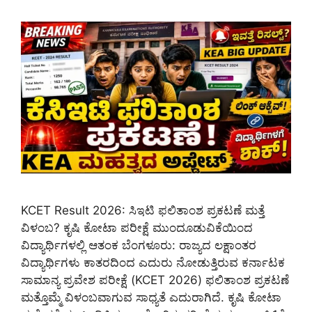
KCET Result 2026: ಸಿಇಟಿ ಫಲಿತಾಂಶ ಪ್ರಕಟಣೆ ಮತ್ತೆ
ವಿಳಂಬ? ಕೃಷಿ ಕೋಟಾ ಪರೀಕ್ಷೆ ಮುಂದೂಡುವಿಕೆಯಿಂದ
ವಿದ್ಯಾರ್ಥಿಗಳಲ್ಲಿ ಆತಂಕ ಬೆಂಗಳೂರು: ರಾಜ್ಯದ ಲಕ್ಷಾಂತರ
ವಿದ್ಯಾರ್ಥಿಗಳು ಕಾತರದಿಂದ ಎದುರು ನೋಡುತ್ತಿರುವ ಕರ್ನಾಟಕ
ಸಾಮಾನ್ಯ ಪ್ರವೇಶ ಪರೀಕ್ಷೆ (KCET 2026) ಫಲಿತಾಂಶ ಪ್ರಕಟಣೆ
ಮತ್ತೊಮ್ಮೆ ವಿಳಂಬವಾಗುವ ಸಾಧ್ಯತೆ ಎದುರಾಗಿದೆ. ಕೃಷಿ ಕೋಟಾ