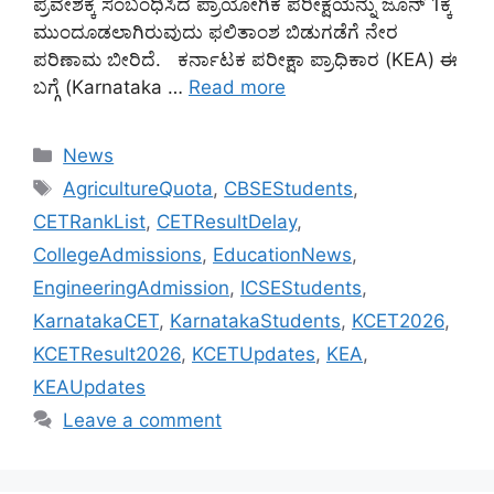
ಪ್ರವೇಶಕ್ಕೆ ಸಂಬಂಧಿಸಿದ ಪ್ರಾಯೋಗಿಕ ಪರೀಕ್ಷೆಯನ್ನು ಜೂನ್ 1ಕ್ಕೆ
ಮುಂದೂಡಲಾಗಿರುವುದು ಫಲಿತಾಂಶ ಬಿಡುಗಡೆಗೆ ನೇರ
ಪರಿಣಾಮ ಬೀರಿದೆ. ಕರ್ನಾಟಕ ಪರೀಕ್ಷಾ ಪ್ರಾಧಿಕಾರ (KEA) ಈ
ಬಗ್ಗೆ (Karnataka …
Read more
Categories
News
Tags
AgricultureQuota
,
CBSEStudents
,
CETRankList
,
CETResultDelay
,
CollegeAdmissions
,
EducationNews
,
EngineeringAdmission
,
ICSEStudents
,
KarnatakaCET
,
KarnatakaStudents
,
KCET2026
,
KCETResult2026
,
KCETUpdates
,
KEA
,
KEAUpdates
Leave a comment