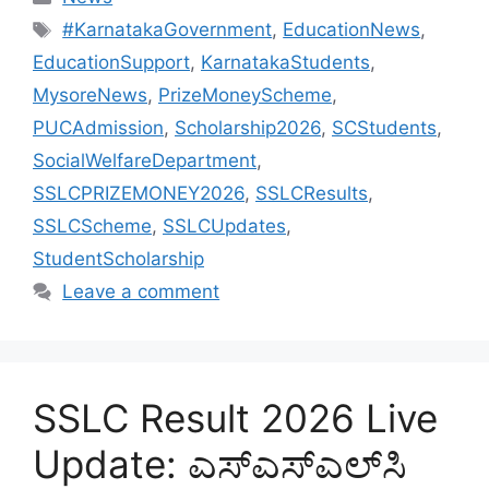
Tags
#KarnatakaGovernment
,
EducationNews
,
EducationSupport
,
KarnatakaStudents
,
MysoreNews
,
PrizeMoneyScheme
,
PUCAdmission
,
Scholarship2026
,
SCStudents
,
SocialWelfareDepartment
,
SSLCPRIZEMONEY2026
,
SSLCResults
,
SSLCScheme
,
SSLCUpdates
,
StudentScholarship
Leave a comment
SSLC Result 2026 Live
Update: ಎಸ್‌ಎಸ್‌ಎಲ್‌ಸಿ