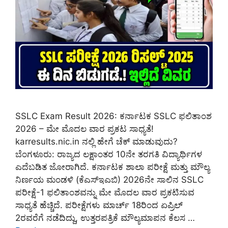
SSLC Exam Result 2026: ಕರ್ನಾಟಕ SSLC ಫಲಿತಾಂಶ
2026 – ಮೇ ಮೊದಲ ವಾರ ಪ್ರಕಟ ಸಾಧ್ಯತೆ!
karresults.nic.in ನಲ್ಲಿ ಹೇಗೆ ಚೆಕ್ ಮಾಡುವುದು?
ಬೆಂಗಳೂರು: ರಾಜ್ಯದ ಲಕ್ಷಾಂತರ 10ನೇ ತರಗತಿ ವಿದ್ಯಾರ್ಥಿಗಳ
ಎದೆಬಡಿತ ಜೋರಾಗಿದೆ. ಕರ್ನಾಟಕ ಶಾಲಾ ಪರೀಕ್ಷೆ ಮತ್ತು ಮೌಲ್ಯ
ನಿರ್ಣಯ ಮಂಡಳಿ (ಕೆಎಸ್‌ಇಎಬಿ) 2026ನೇ ಸಾಲಿನ SSLC
ಪರೀಕ್ಷೆ-1 ಫಲಿತಾಂಶವನ್ನು ಮೇ ಮೊದಲ ವಾರ ಪ್ರಕಟಿಸುವ
ಸಾಧ್ಯತೆ ಹೆಚ್ಚಿದೆ. ಪರೀಕ್ಷೆಗಳು ಮಾರ್ಚ್ 18ರಿಂದ ಏಪ್ರಿಲ್
2ರವರೆಗೆ ನಡೆದಿದ್ದು, ಉತ್ತರಪತ್ರಿಕೆ ಮೌಲ್ಯಮಾಪನ ಕೆಲಸ …