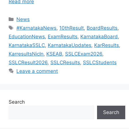
Read more
Categories
News
Tags
#KarnatakaNews
,
10thResult
,
BoardResults
,
EducationNews
,
ExamResults
,
KarnatakaBoard
,
KarnatakaSSLC
,
KarnatakaUpdates
,
KarResults
,
KarresultsNicIn
,
KSEAB
,
SSLCExam2026
,
SSLCResult2026
,
SSLCResults
,
SSLCStudents
Leave a comment
Search
Search