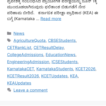
ಪ್ರವೇಶಕ್ಕೆ ಸಂಬಂಧಿಸಿದ ಪ್ರಾಯೋಗಿಕ ಪರೀಕ್ಷೆಯನ್ನು ಜೂನ್ 1ಕ್ಕೆ
ಮುಂದೂಡಲಾಗಿರುವುದು ಫಲಿತಾಂಶ ಬಿಡುಗಡೆಗೆ ನೇರ
ಪರಿಣಾಮ ಬೀರಿದೆ. ಕರ್ನಾಟಕ ಪರೀಕ್ಷಾ ಪ್ರಾಧಿಕಾರ (KEA) ಈ
ಬಗ್ಗೆ (Karnataka …
Read more
Categories
News
Tags
AgricultureQuota
,
CBSEStudents
,
CETRankList
,
CETResultDelay
,
CollegeAdmissions
,
EducationNews
,
EngineeringAdmission
,
ICSEStudents
,
KarnatakaCET
,
KarnatakaStudents
,
KCET2026
,
KCETResult2026
,
KCETUpdates
,
KEA
,
KEAUpdates
Leave a comment