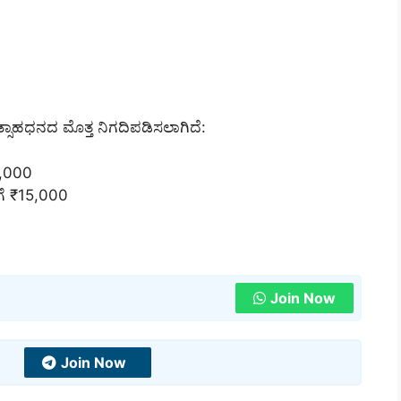
ಸಾಹಧನದ ಮೊತ್ತ ನಿಗದಿಪಡಿಸಲಾಗಿದೆ:
7,000
ೆ ₹15,000
Join Now
Join Now