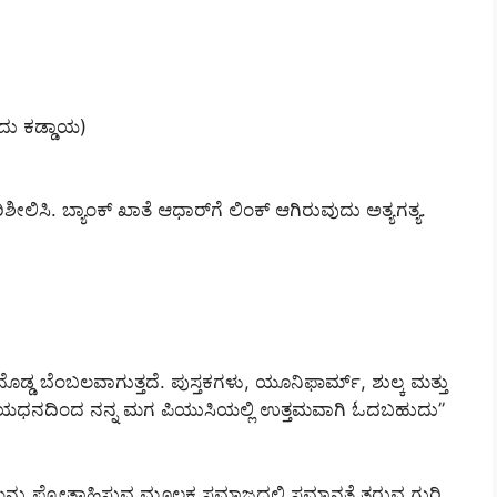
ುದು ಕಡ್ಡಾಯ)
ಶೀಲಿಸಿ. ಬ್ಯಾಂಕ್ ಖಾತೆ ಆಧಾರ್‌ಗೆ ಲಿಂಕ್ ಆಗಿರುವುದು ಅತ್ಯಗತ್ಯ.
 ದೊಡ್ಡ ಬೆಂಬಲವಾಗುತ್ತದೆ. ಪುಸ್ತಕಗಳು, ಯೂನಿಫಾರ್ಮ್, ಶುಲ್ಕ ಮತ್ತು
ಹಾಯಧನದಿಂದ ನನ್ನ ಮಗ ಪಿಯುಸಿಯಲ್ಲಿ ಉತ್ತಮವಾಗಿ ಓದಬಹುದು”
ನು ಪ್ರೋತ್ಸಾಹಿಸುವ ಮೂಲಕ ಸಮಾಜದಲ್ಲಿ ಸಮಾನತೆ ತರುವ ಗುರಿ