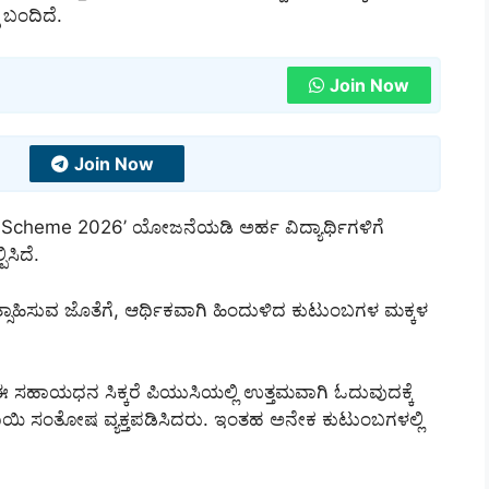
ಬಂದಿದೆ.
Join Now
Join Now
cheme 2026’ ಯೋಜನೆಯಡಿ ಅರ್ಹ ವಿದ್ಯಾರ್ಥಿಗಳಿಗೆ
ಸಿದೆ.
್ಸಾಹಿಸುವ ಜೊತೆಗೆ, ಆರ್ಥಿಕವಾಗಿ ಹಿಂದುಳಿದ ಕುಟುಂಬಗಳ ಮಕ್ಕಳ
ಈ ಸಹಾಯಧನ ಸಿಕ್ಕರೆ ಪಿಯುಸಿಯಲ್ಲಿ ಉತ್ತಮವಾಗಿ ಓದುವುದಕ್ಕೆ
ಯಿ ಸಂತೋಷ ವ್ಯಕ್ತಪಡಿಸಿದರು. ಇಂತಹ ಅನೇಕ ಕುಟುಂಬಗಳಲ್ಲಿ