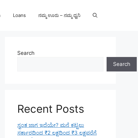
n
Loans
ನಮ್ಮ ಊರು – ನಮ್ಮ ಧ್ವನಿ
Search
Search
Recent Posts
ಸ್ವಂತ ಜಾಗ ಇದೆಯೇ? ಮನೆ ಕಟ್ಟಲು
ಸರ್ಕಾರದಿಂದ ₹2 ಲಕ್ಷದಿಂದ ₹3 ಲಕ್ಷವರೆಗೆ