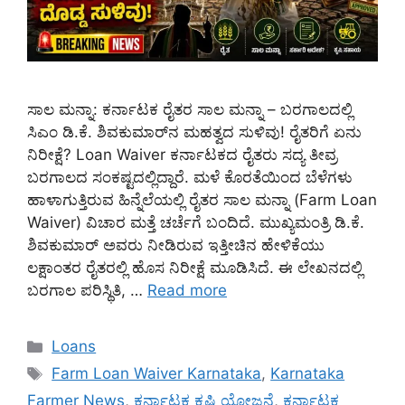
ಸಾಲ ಮನ್ನಾ: ಕರ್ನಾಟಕ ರೈತರ ಸಾಲ ಮನ್ನಾ – ಬರಗಾಲದಲ್ಲಿ
ಸಿಎಂ ಡಿ.ಕೆ. ಶಿವಕುಮಾರ್‌ನ ಮಹತ್ವದ ಸುಳಿವು! ರೈತರಿಗೆ ಏನು
ನಿರೀಕ್ಷೆ? Loan Waiver ಕರ್ನಾಟಕದ ರೈತರು ಸದ್ಯ ತೀವ್ರ
ಬರಗಾಲದ ಸಂಕಷ್ಟದಲ್ಲಿದ್ದಾರೆ. ಮಳೆ ಕೊರತೆಯಿಂದ ಬೆಳೆಗಳು
ಹಾಳಾಗುತ್ತಿರುವ ಹಿನ್ನೆಲೆಯಲ್ಲಿ ರೈತರ ಸಾಲ ಮನ್ನಾ (Farm Loan
Waiver) ವಿಚಾರ ಮತ್ತೆ ಚರ್ಚೆಗೆ ಬಂದಿದೆ. ಮುಖ್ಯಮಂತ್ರಿ ಡಿ.ಕೆ.
ಶಿವಕುಮಾರ್ ಅವರು ನೀಡಿರುವ ಇತ್ತೀಚಿನ ಹೇಳಿಕೆಯು
ಲಕ್ಷಾಂತರ ರೈತರಲ್ಲಿ ಹೊಸ ನಿರೀಕ್ಷೆ ಮೂಡಿಸಿದೆ. ಈ ಲೇಖನದಲ್ಲಿ
ಬರಗಾಲ ಪರಿಸ್ಥಿತಿ, …
Read more
Categories
Loans
Tags
Farm Loan Waiver Karnataka
,
Karnataka
Farmer News
,
ಕರ್ನಾಟಕ ಕೃಷಿ ಯೋಜನೆ
,
ಕರ್ನಾಟಕ