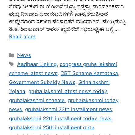
ನೆರವು ನೀಡುವ ಈ ಯೋಜನೆಯನ್ನು ಇನ್ನಷ್ಟು ಪಾರದರ್ಶಕವಾಗಿ
ಮತ್ತು ನಿಜವಾದ ಫಲಾನುಭವಿಗಳಿಗೆ ಮಾತ್ರ ತಲುಪಿಸುವ
ಉದ್ದೇಶದಿಂದ ಸರ್ಕಾರ ಪರಿಷ್ಕರಣೆಗೆ ಮುಂದಾಗಿದೆ. ಮುಖ್ಯಮಂತ್ರಿ
ಡಿ.ಕೆ. ಶಿವಕುಮಾರ್ ಅವರು ಕ್ಯಾಬಿನೆಟ್ ಸಭೆಯಲ್ಲಿ ಈ ಬಗ್ಗೆ …
Read more
Categories
News
Tags
Aadhaar Linking
,
congress gruha lakshmi
scheme latest news
,
DBT Scheme Karnataka
,
Government Subsidy News
,
Grihalakshmi
Yojana
,
gruha lakshmi latest news today
,
gruhalakashmi scheme
,
gruhalakashmi today
news
,
gruhalakshmi 22th installment news
,
gruhalakshmi 22th installment today news
,
gruhalakshmi 25th installment date
,