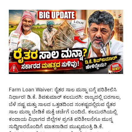
Farm Loan Waiver: ರೈತರ ಸಾಲ ಮನ್ನಾ ಬಗ್ಗೆ ಪರಿಶೀಲಿಸಿ
ನಿರ್ಧಾರ! ಡಿ.ಕೆ. ಶಿವಕುಮಾರ್ ಕಲಬುರಗಿ: ರಾಜ್ಯದಲ್ಲಿ ಬರಗಾಲ,
ಬೆಳೆ ನಷ್ಟ ಮತ್ತು ಸಾಲದ ಒತ್ತಡದಿಂದ ಸಂಕಷ್ಟದಲ್ಲಿರುವ ರೈತರ
ಸಾಲ ಮನ್ನಾ ಬೇಡಿಕೆ ಮತ್ತೆ ಚರ್ಚೆಗೆ ಬಂದಿದೆ. ಕಲಬುರಗಿಯಲ್ಲಿ
ಕಂದಾಯ ವಿಭಾಗದ ಜಿಲ್ಲೆಗಳ ಪ್ರಗತಿ ಪರಿಶೀಲನೆಗೂ ಮುನ್ನ
ಸುದ್ದಿಗಾರರೊಂದಿಗೆ ಮಾತನಾಡಿದ ಮುಖ್ಯಮಂತ್ರಿ ಡಿ.ಕೆ.