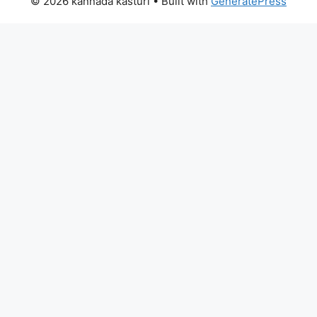
© 2026 kannada kasturi
• Built with
GeneratePress