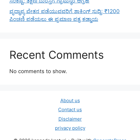
ಸಂಕಷ್ಟ; ತಕ್ಷಣ ದುರಸ್ತಿಗೆ ಗ್ರಾಮಸ್ಥರ ಆಗ್ರಹ
ವೃದ್ಧಾಪ್ಯ ವೇತನ ಪಡೆಯುವವರಿಗೆ ಶಾಕಿಂಗ್ ಸುದ್ದಿ: ₹1200
ಪಿಂಚಣಿ ಪಡೆಯಲು ಈ ಪ್ರಮಾಣ ಪತ್ರ ಕಡ್ಡಾಯ
Recent Comments
No comments to show.
About us
Contact us
Disclaimer
privacy policy