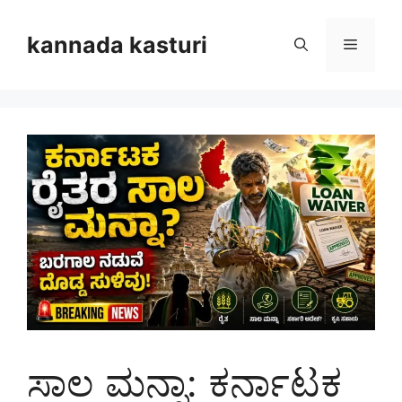
Skip
to
kannada kasturi
Menu
content
ಸಾಲ ಮನ್ನಾ: ಕರ್ನಾಟಕ