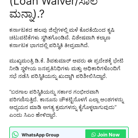
(Loan Waiver/ಸಾಲ
ಮನ್ನಾ).?
ಕರ್ನಾಟಕದ ಹಲವು ಜಿಲ್ಲೆಗಳಲ್ಲಿ ಮಳೆ ಕೊರತೆಯಿಂದ ಕೃಷಿ
ಚಟುವಟಿಕೆಗಳು ಸ್ಥಗಿತಗೊಂಡಿವೆ. ವಿಶೇಷವಾಗಿ ಕಲ್ಯಾಣ
ಕರ್ನಾಟಕ ಭಾಗದಲ್ಲಿ ಪರಿಸ್ಥಿತಿ ತೀವ್ರವಾಗಿದೆ.
ಮುಖ್ಯಮಂತ್ರಿ ಡಿ.ಕೆ. ಶಿವಕುಮಾರ್ ಅವರು ಈ ಪ್ರದೇಶಕ್ಕೆ ಭೇಟಿ
ನೀಡಿ ಸ್ಥಳೀಯ ಜನಪ್ರತಿನಿಧಿಗಳು ಮತ್ತು ಅಧಿಕಾರಿಗಳೊಂದಿಗೆ
ಸಭೆ ನಡೆಸಿ ಪರಿಸ್ಥಿತಿಯನ್ನು ಖುದ್ದಾಗಿ ಪರಿಶೀಲಿಸಿದ್ದಾರೆ.
“ಬರಗಾಲ ಪರಿಸ್ಥಿತಿಯನ್ನು ಸರ್ಕಾರ ಗಂಭೀರವಾಗಿ
ಪರಿಗಣಿಸುತ್ತಿದೆ. ಕಾನೂನು ಚೌಕಟ್ಟಿನೊಳಗೆ ಎಲ್ಲಾ ಅಂಶಗಳನ್ನು
ಅಧ್ಯಯನ ಮಾಡಿ ಅಗತ್ಯ ಕ್ರಮಗಳನ್ನು ಕೈಗೊಳ್ಳಲಾಗುವುದು”
ಎಂದು ಸಿಎಂ ಹೇಳಿದ್ದಾರೆ.
Join Now
WhatsApp Group