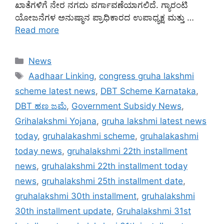
ಖಾತೆಗಳಿಗೆ ನೇರ ನಗದು ವರ್ಗಾವಣೆಯಾಗಲಿದೆ. ಗ್ಯಾರಂಟಿ
ಯೋಜನೆಗಳ ಅನುಷ್ಠಾನ ಪ್ರಾಧಿಕಾರದ ಉಪಾಧ್ಯಕ್ಷ ಮತ್ತು …
Read more
Categories
News
Tags
Aadhaar Linking
,
congress gruha lakshmi
scheme latest news
,
DBT Scheme Karnataka
,
DBT ಹಣ ಜಮೆ
,
Government Subsidy News
,
Grihalakshmi Yojana
,
gruha lakshmi latest news
today
,
gruhalakashmi scheme
,
gruhalakashmi
today news
,
gruhalakshmi 22th installment
news
,
gruhalakshmi 22th installment today
news
,
gruhalakshmi 25th installment date
,
gruhalakshmi 30th installment
,
gruhalakshmi
30th installment update
,
Gruhalakshmi 31st