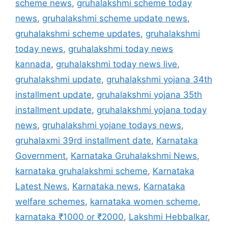
scheme news
,
gruhalakshmi scheme today
news
,
gruhalakshmi scheme update news
,
gruhalakshmi scheme updates
,
gruhalakshmi
today news
,
gruhalakshmi today news
kannada
,
gruhalakshmi today news live
,
gruhalakshmi update
,
gruhalakshmi yojana 34th
installment update
,
gruhalakshmi yojana 35th
installment update
,
gruhalakshmi yojana today
news
,
gruhalakshmi yojane todays news
,
gruhalaxmi 39rd installment date
,
Karnataka
Government
,
Karnataka Gruhalakshmi News
,
karnataka gruhalakshmi scheme
,
Karnataka
Latest News
,
Karnataka news
,
Karnataka
welfare schemes
,
karnataka women scheme
,
karnataka ₹1000 or ₹2000
,
Lakshmi Hebbalkar
,