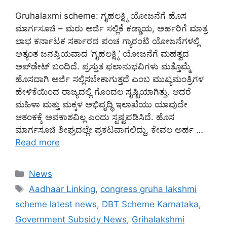
Gruhalaxmi scheme: ಗೃಹಲಕ್ಷ್ಮಿ ಯೋಜನೆಗೆ ಹೊಸ
ಮಾರ್ಗಸೂಚಿ – ಮರು ಅರ್ಜಿ ಸಲ್ಲಿಕೆ ಕಡ್ಡಾಯ, ಅರ್ಹರಿಗೆ ಮಾತ್ರ
ಲಾಭ ಕರ್ನಾಟಕ ಸರ್ಕಾರದ ಪಂಚ ಗ್ಯಾರಂಟಿ ಯೋಜನೆಗಳಲ್ಲಿ
ಅತ್ಯಂತ ಜನಪ್ರಿಯವಾದ ‘ಗೃಹಲಕ್ಷ್ಮಿ’ ಯೋಜನೆಗೆ ಮಹತ್ವದ
ಅಪ್‌ಡೇಟ್ ಬಂದಿದೆ. ಪ್ರಸ್ತುತ ಫಲಾನುಭವಿಗಳು ಮತ್ತೊಮ್ಮೆ
ಹೊಸದಾಗಿ ಅರ್ಜಿ ಸಲ್ಲಿಸಬೇಕಾಗುತ್ತದೆ ಎಂಬ ಮುಖ್ಯಮಂತ್ರಿಗಳ
ಹೇಳಿಕೆಯಿಂದ ರಾಜ್ಯದಲ್ಲಿ ಗೊಂದಲ ಸೃಷ್ಟಿಯಾಗಿತ್ತು. ಆದರೆ
ಮಹಿಳಾ ಮತ್ತು ಮಕ್ಕಳ ಅಭಿವೃದ್ಧಿ ಇಲಾಖೆಯು ಯಾವುದೇ
ಆತಂಕಕ್ಕೆ ಅವಕಾಶವಿಲ್ಲ ಎಂದು ಸ್ಪಷ್ಟಪಡಿಸಿದೆ. ಹೊಸ
ಮಾರ್ಗಸೂಚಿ ಶೀಘ್ರದಲ್ಲೇ ಪ್ರಕಟವಾಗಲಿದ್ದು, ಕೇವಲ ಅರ್ಹ …
Read more
Categories
News
Tags
Aadhaar Linking
,
congress gruha lakshmi
scheme latest news
,
DBT Scheme Karnataka
,
Government Subsidy News
,
Grihalakshmi