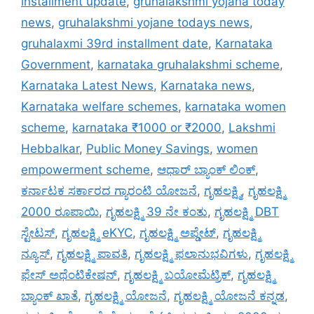
installment update
,
gruhalakshmi yojana today
news
,
gruhalakshmi yojane todays news
,
gruhalaxmi 39rd installment date
,
Karnataka
Government
,
karnataka gruhalakshmi scheme
,
Karnataka Latest News
,
Karnataka news
,
Karnataka welfare schemes
,
karnataka women
scheme
,
karnataka ₹1000 or ₹2000
,
Lakshmi
Hebbalkar
,
Public Money Savings
,
women
empowerment scheme
,
ಆಧಾರ್ ಬ್ಯಾಂಕ್ ಲಿಂಕ್
,
ಕರ್ನಾಟಕ ಸರ್ಕಾರದ ಗ್ಯಾರಂಟಿ ಯೋಜನೆ
,
ಗೃಹಲಕ್ಷ್ಮಿ
,
ಗೃಹಲಕ್ಷ್ಮಿ
2000 ರೂಪಾಯಿ
,
ಗೃಹಲಕ್ಷ್ಮಿ 39 ನೇ ಕಂತು
,
ಗೃಹಲಕ್ಷ್ಮಿ DBT
ಸ್ಟೇಟಸ್
,
ಗೃಹಲಕ್ಷ್ಮಿ eKYC
,
ಗೃಹಲಕ್ಷ್ಮಿ ಅಪ್ಡೇಟ್
,
ಗೃಹಲಕ್ಷ್ಮಿ
ನ್ಯೂಸ್
,
ಗೃಹಲಕ್ಷ್ಮಿ ಪಾವತಿ
,
ಗೃಹಲಕ್ಷ್ಮಿ ಫಲಾನುಭವಿಗಳು
,
ಗೃಹಲಕ್ಷ್ಮಿ
ಫೇಸ್ ಅಥೆಂಟಿಕೇಷನ್
,
ಗೃಹಲಕ್ಷ್ಮಿ ಬಯೋಮೆಟ್ರಿಕ್
,
ಗೃಹಲಕ್ಷ್ಮಿ
ಬ್ಯಾಂಕ್ ಖಾತೆ
,
ಗೃಹಲಕ್ಷ್ಮಿ ಯೋಜನೆ
,
ಗೃಹಲಕ್ಷ್ಮಿ ಯೋಜನೆ ಕನ್ನಡ
,