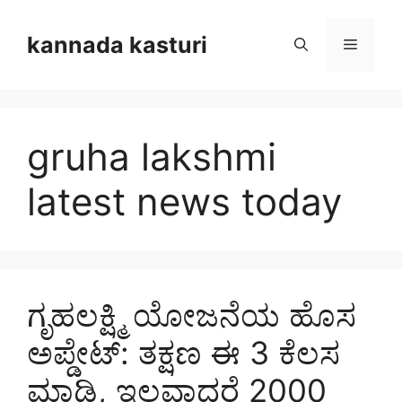
Skip
to
kannada kasturi
Menu
content
gruha lakshmi
latest news today
ಗೃಹಲಕ್ಷ್ಮಿ ಯೋಜನೆಯ ಹೊಸ
ಅಪ್ಡೇಟ್: ತಕ್ಷಣ ಈ 3 ಕೆಲಸ
ಮಾಡಿ, ಇಲ್ಲವಾದರೆ 2000