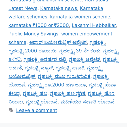
Latest News
,
Karnataka news
,
Karnataka
welfare schemes
,
karnataka women scheme
,
karnataka ₹1000 or ₹2000
,
Lakshmi Hebbalkar
,
Public Money Savings
,
women empowerment
scheme
,
ಆಧಾರ್ ಬಯೋಮೆಟ್ರಿಕ್ ಅಪ್ಡೇಟ್
,
ಗೃಹಲಕ್ಷ್ಮಿ
,
ಗೃಹಲಕ್ಷ್ಮಿ 2000 ರೂಪಾಯಿ
,
ಗೃಹಲಕ್ಷ್ಮಿ 39 ನೇ ಕಂತು
,
ಗೃಹಲಕ್ಷ್ಮಿ
eKYC
,
ಗೃಹಲಕ್ಷ್ಮಿ ಅನರ್ಹರ ಪಟ್ಟಿ
,
ಗೃಹಲಕ್ಷ್ಮಿ ಅಪ್ಡೇಟ್
,
ಗೃಹಲಕ್ಷ್ಮಿ
ಅರ್ಹತೆ
,
ಗೃಹಲಕ್ಷ್ಮಿ ನ್ಯೂಸ್
,
ಗೃಹಲಕ್ಷ್ಮಿ ಪಾವತಿ
,
ಗೃಹಲಕ್ಷ್ಮಿ
ಬಯೋಮೆಟ್ರಿಕ್
,
ಗೃಹಲಕ್ಷ್ಮಿ ಮುಖ ಗುರುತಿಸುವಿಕೆ
,
ಗೃಹಲಕ್ಷ್ಮಿ
ಯೋಜನೆ
,
ಗೃಹಲಕ್ಷ್ಮಿ ರೂ.2000 ಹಣ ಜಮಾ
,
ಗೃಹಲಕ್ಷ್ಮಿ ಸೇವಾ
ಕೇಂದ್ರ
,
ಗೃಹಲಕ್ಷ್ಮಿ ಹಣ
,
ಗೃಹಲಕ್ಷ್ಮಿ ಹಣ ಸ್ಥಗಿತ
,
ಗೃಹಲಕ್ಷ್ಮಿ ಹೊಸ
ನಿಯಮ
,
ಗೃಹಲಕ್ಷ್ಮಿಯೋಜನೆ
,
ಮಹಿಳೆಯರ ಸರ್ಕಾರಿ ಯೋಜನೆ
Leave a comment