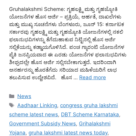
Gruhalakshmi Scheme: ಗೃಹಲಕ್ಷ್ಮಿ ಮತ್ತು ಗೃಹಜ್ಯೋತಿ
ಯೋಜನೆಗಳ ಹೊಸ ಅರ್ಜಿ – ಪ್ರಕ್ರಿಯೆ, ಅರ್ಹತೆ, ದಾಖಲೆಗಳು
ಮತ್ತು ಮುಖ್ಯ ಸೂಚನೆಗಳು ಬೆಂಗಳೂರು, ಜೂನ್ 15: ಕರ್ನಾಟಕ
ಸರ್ಕಾರವು ಗೃಹಲಕ್ಷ್ಮಿ ಮತ್ತು ಗೃಹಜ್ಯೋತಿ ಯೋಜನೆಗಳಲ್ಲಿ ನಕಲಿ
ಫಲಾನುಭವಿಗಳನ್ನು ತೆಗೆದುಹಾಕುವ ನಿಟ್ಟಿನಲ್ಲಿ ಹೊಸ ಅರ್ಜಿ
ಸಲ್ಲಿಕೆಯನ್ನು ಕಡ್ಡಾಯಗೊಳಿಸಿದೆ. ಪಂಚ ಗ್ಯಾರಂಟಿ ಯೋಜನೆಗಳ
ಪೈಕಿ ಜನಪ್ರಿಯವಾದ ಈ ಎರಡು ಯೋಜನೆಗಳ ಫಲಾನುಭವಿಗಳು
ಶೀಘ್ರದಲ್ಲೇ ಹೊಸ ಅರ್ಜಿ ಸಲ್ಲಿಸಬೇಕಾಗುತ್ತದೆ. ಇದರಿಂದಾಗಿ
ಅನರ್ಹರನ್ನು ಹೊರತೆಗೆದು ಸರಿಯಾದ ಮಹಿಳೆಯರಿಗೆ ಲಾಭ
ತಲುಪಿಸುವ ಉದ್ದೇಶವಿದೆ. ಹೊಸ …
Read more
Categories
News
Tags
Aadhaar Linking
,
congress gruha lakshmi
scheme latest news
,
DBT Scheme Karnataka
,
Government Subsidy News
,
Grihalakshmi
Yojana
,
gruha lakshmi latest news today
,