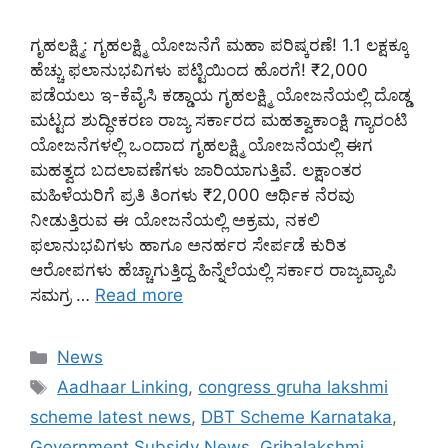
ಗೃಹಲಕ್ಷ್ಮಿ: ಗೃಹಲಕ್ಷ್ಮಿ ಯೋಜನೆಗೆ ಮಹಾ ಪರಿಷ್ಕರಣೆ! 1.1 ಲಕ್ಷಕ್ಕೂ
ಹೆಚ್ಚು ಫಲಾನುಭವಿಗಳು ಪಟ್ಟಿಯಿಂದ ಹೊರಗೆ! ₹2,000
ಪಡೆಯಲು ಇ-ಕೆವೈಸಿ ಕಡ್ಡಾಯ ಗೃಹಲಕ್ಷ್ಮಿ ಯೋಜನೆಯಲ್ಲಿ ದೊಡ್ಡ
ಮಟ್ಟದ ಶುದ್ಧೀಕರಣ ರಾಜ್ಯ ಸರ್ಕಾರದ ಮಹತ್ವಾಕಾಂಕ್ಷಿ ಗ್ಯಾರಂಟಿ
ಯೋಜನೆಗಳಲ್ಲಿ ಒಂದಾದ ಗೃಹಲಕ್ಷ್ಮಿ ಯೋಜನೆಯಲ್ಲಿ ಈಗ
ಮಹತ್ವದ ಬದಲಾವಣೆಗಳು ಜಾರಿಯಾಗುತ್ತಿವೆ. ಲಕ್ಷಾಂತರ
ಮಹಿಳೆಯರಿಗೆ ಪ್ರತಿ ತಿಂಗಳು ₹2,000 ಆರ್ಥಿಕ ನೆರವು
ನೀಡುತ್ತಿರುವ ಈ ಯೋಜನೆಯಲ್ಲಿ ಅಕ್ರಮ, ನಕಲಿ
ಫಲಾನುಭವಿಗಳು ಹಾಗೂ ಅನರ್ಹರ ಸೇರ್ಪಡೆ ಕುರಿತ
ಆರೋಪಗಳು ಹೆಚ್ಚಾಗುತ್ತಿದ್ದ ಹಿನ್ನೆಲೆಯಲ್ಲಿ ಸರ್ಕಾರ ರಾಜ್ಯವ್ಯಾಪಿ
ಸಮಗ್ರ …
Read more
Categories
News
Tags
Aadhaar Linking
,
congress gruha lakshmi
scheme latest news
,
DBT Scheme Karnataka
,
Government Subsidy News
,
Grihalakshmi