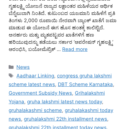
ಗೃಹಲಕ್ಷ್ಮಿ ಯೋಜನೆ ರಾಜ್ಯದ ಲಕ್ಷಾಂತರ ಮಹಿಳೆಯರ ಆರ್ಥಿಕ
ಬೆನ್ನೆಲುಬಾಗಿ ನಿಂತಿದೆ. ಕುಟುಂಬದ ಯಜಮಾನಿ ಮಹಿಳೆಗೆ ಪ್ರತಿ
ತಿಂಗಳು 2,000 ರೂಪಾಯಿ ನೇರವಾಗಿ ಬ್ಯಾಂಕ್ ಖಾತೆಗೆ ಜಮಾ
ಮಾಡುವ ಈ ಯೋಜನೆ ಈಗ ಹೊಸ ಹಂತಕ್ಕೆ ಕಾಲಿಟ್ಟಿದೆ.
ಅನರ್ಹರು ಮತ್ತು ಮೃತಪಟ್ಟವರ ಖಾತೆಗಳಿಗೆ ಹಣ
ಹರಿಯುವುದನ್ನು ತಡೆಯಲು ಸರ್ಕಾರ ‘ಆಪರೇಷನ್ ಗೃಹಲಕ್ಷ್ಮಿ’
ಆರಂಭಿಸಿ, ಬಯೋಮೆಟ್ರಿಕ್ …
Read more
Categories
News
Tags
Aadhaar Linking
,
congress gruha lakshmi
scheme latest news
,
DBT Scheme Karnataka
,
Government Subsidy News
,
Grihalakshmi
Yojana
,
gruha lakshmi latest news today
,
gruhalakashmi scheme
,
gruhalakashmi today
news
,
gruhalakshmi 22th installment news
,
gruhalakshmi 22th installment today news
,