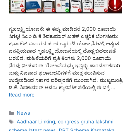
ಗೃಹಲಕ್ಷ್ಮಿ ಯೋಜನೆ: ಈ ತಪ್ಪು ಮಾಡಿದರೆ 2,000 ರೂಪಾಯಿ
ಸಿಗಲ್ಲ! ಸಿಎಂ ಡಿ ಕೆ ಶಿವಕುಮಾರ್ ಖಡಕ್ ಎಚ್ಚರಿಕೆ ಬೆಂಗಳೂರು:
ಕರ್ನಾಟಕ ಸರ್ಕಾರದ ಪಂಚ ಗ್ಯಾರಂಟಿ ಯೋಜನೆಗಳಲ್ಲಿ ಅತ್ಯಂತ
ಜನಪ್ರಿಯವಾದ ಗೃಹಲಕ್ಷ್ಮಿ ಯೋಜನೆಯಲ್ಲಿ ದೊಡ್ಡ ಬದಲಾವಣೆ
ಬರಲಿದೆ. ಮಹಿಳೆಯರಿಗೆ ಪ್ರತಿ ತಿಂಗಳು 2,000 ರೂಪಾಯಿ
ನೆರವು ನೀಡುವ ಈ ಯೋಜನೆಯನ್ನು ಇನ್ನಷ್ಟು ಪಾರದರ್ಶಕವಾಗಿ
ಮತ್ತು ನಿಜವಾದ ಫಲಾನುಭವಿಗಳಿಗೆ ಮಾತ್ರ ತಲುಪಿಸುವ
ಉದ್ದೇಶದಿಂದ ಸರ್ಕಾರ ಪರಿಷ್ಕರಣೆಗೆ ಮುಂದಾಗಿದೆ. ಮುಖ್ಯಮಂತ್ರಿ
ಡಿ.ಕೆ. ಶಿವಕುಮಾರ್ ಅವರು ಕ್ಯಾಬಿನೆಟ್ ಸಭೆಯಲ್ಲಿ ಈ ಬಗ್ಗೆ …
Read more
Categories
News
Tags
Aadhaar Linking
,
congress gruha lakshmi
scheme latest news
,
DBT Scheme Karnataka
,