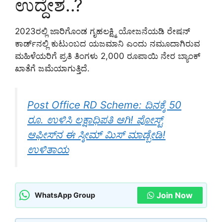
ಉದ್ದೇಶ..?
2023ರಲ್ಲಿ ಜಾರಿಗೊಂಡ ಗೃಹಲಕ್ಷ್ಮಿ ಯೋಜನೆಯಡಿ ರೇಷನ್
ಕಾರ್ಡ್‌ನಲ್ಲಿ ಕುಟುಂಬದ ಯಜಮಾನಿ ಎಂದು ನಮೂದಾಗಿರುವ
ಮಹಿಳೆಯರಿಗೆ ಪ್ರತಿ ತಿಂಗಳು 2,000 ರೂಪಾಯಿ ನೇರ ಬ್ಯಾಂಕ್
ಖಾತೆಗೆ ಜಮೆಯಾಗುತ್ತಿದೆ.
Post Office RD Scheme: ದಿನಕ್ಕೆ 50
ರೂ. ಉಳಿಸಿ ಲಕ್ಷಾಧಿಪತಿ ಆಗಿ! ಪೋಸ್ಟ್
ಆಫೀಸ್‌ನ ಈ ಸ್ಕೀಮ್ ಮಿಸ್ ಮಾಡ್ಬೇಡಿ!
ಉಳಿತಾಯ
Join Now
WhatsApp Group