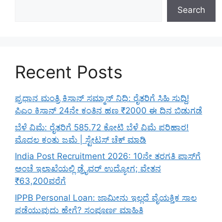
Search
Recent Posts
ಪ್ರಧಾನ ಮಂತ್ರಿ ಕಿಸಾನ್ ಸಮ್ಮಾನ್ ನಿಧಿ: ರೈತರಿಗೆ ಸಿಹಿ ಸುದ್ದಿ!
ಪಿಎಂ ಕಿಸಾನ್ 24ನೇ ಕಂತಿನ ಹಣ ₹2000 ಈ ದಿನ ಬಿಡುಗಡೆ
ಬೆಳೆ ವಿಮೆ: ರೈತರಿಗೆ 585.72 ಕೋಟಿ ಬೆಳೆ ವಿಮೆ ಪರಿಹಾರ!
ಮೊದಲ ಕಂತು ಜಮೆ | ಸ್ಟೇಟಸ್ ಚೆಕ್ ಮಾಡಿ
India Post Recruitment 2026: 10ನೇ ತರಗತಿ ಪಾಸ್‌ಗೆ
ಅಂಚೆ ಇಲಾಖೆಯಲ್ಲಿ ಡ್ರೈವರ್ ಉದ್ಯೋಗ; ವೇತನ
₹63,200ವರೆಗೆ
IPPB Personal Loan: ಜಾಮೀನು ಇಲ್ಲದೆ ವೈಯಕ್ತಿಕ ಸಾಲ
ಪಡೆಯುವುದು ಹೇಗೆ? ಸಂಪೂರ್ಣ ಮಾಹಿತಿ