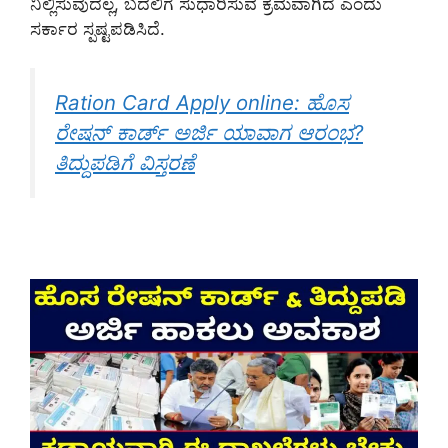
ನಿಲ್ಲಿಸುವುದಲ್ಲ, ಬದಲಿಗೆ ಸುಧಾರಿಸುವ ಕ್ರಮವಾಗಿದೆ ಎಂದು
ಸರ್ಕಾರ ಸ್ಪಷ್ಟಪಡಿಸಿದೆ.
Ration Card Apply online: ಹೊಸ
ರೇಷನ್ ಕಾರ್ಡ್ ಅರ್ಜಿ ಯಾವಾಗ ಆರಂಭ?
ತಿದ್ದುಪಡಿಗೆ ವಿಸ್ತರಣೆ