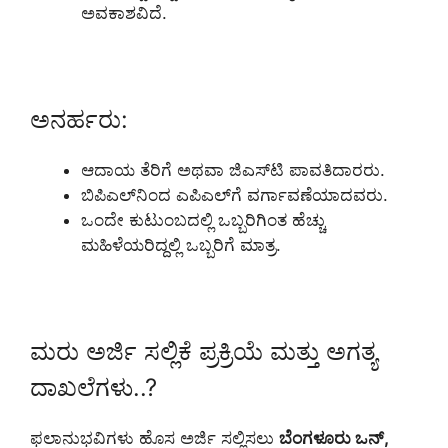
ಅವಕಾಶವಿದೆ.
ಅನರ್ಹರು:
ಆದಾಯ ತೆರಿಗೆ ಅಥವಾ ಜಿಎಸ್‌ಟಿ ಪಾವತಿದಾರರು.
ಬಿಪಿಎಲ್‌ನಿಂದ ಎಪಿಎಲ್‌ಗೆ ವರ್ಗಾವಣೆಯಾದವರು.
ಒಂದೇ ಕುಟುಂಬದಲ್ಲಿ ಒಬ್ಬರಿಗಿಂತ ಹೆಚ್ಚು
ಮಹಿಳೆಯರಿದ್ದಲ್ಲಿ ಒಬ್ಬರಿಗೆ ಮಾತ್ರ.
ಮರು ಅರ್ಜಿ ಸಲ್ಲಿಕೆ ಪ್ರಕ್ರಿಯೆ ಮತ್ತು ಅಗತ್ಯ
ದಾಖಲೆಗಳು..?
ಫಲಾನುಭವಿಗಳು ಹೊಸ ಅರ್ಜಿ ಸಲ್ಲಿಸಲು
ಬೆಂಗಳೂರು ಒನ್,