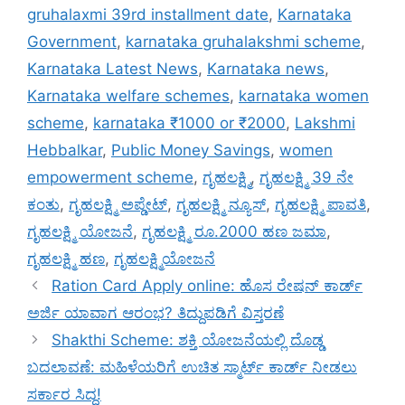
gruhalaxmi 39rd installment date
,
Karnataka
Government
,
karnataka gruhalakshmi scheme
,
Karnataka Latest News
,
Karnataka news
,
Karnataka welfare schemes
,
karnataka women
scheme
,
karnataka ₹1000 or ₹2000
,
Lakshmi
Hebbalkar
,
Public Money Savings
,
women
empowerment scheme
,
ಗೃಹಲಕ್ಷ್ಮಿ
,
ಗೃಹಲಕ್ಷ್ಮಿ 39 ನೇ
ಕಂತು
,
ಗೃಹಲಕ್ಷ್ಮಿ ಅಪ್ಡೇಟ್
,
ಗೃಹಲಕ್ಷ್ಮಿ ನ್ಯೂಸ್
,
ಗೃಹಲಕ್ಷ್ಮಿ ಪಾವತಿ
,
ಗೃಹಲಕ್ಷ್ಮಿ ಯೋಜನೆ
,
ಗೃಹಲಕ್ಷ್ಮಿ ರೂ.2000 ಹಣ ಜಮಾ
,
ಗೃಹಲಕ್ಷ್ಮಿ ಹಣ
,
ಗೃಹಲಕ್ಷ್ಮಿಯೋಜನೆ
Ration Card Apply online: ಹೊಸ ರೇಷನ್ ಕಾರ್ಡ್
ಅರ್ಜಿ ಯಾವಾಗ ಆರಂಭ? ತಿದ್ದುಪಡಿಗೆ ವಿಸ್ತರಣೆ
Shakthi Scheme: ಶಕ್ತಿ ಯೋಜನೆಯಲ್ಲಿ ದೊಡ್ಡ
ಬದಲಾವಣೆ: ಮಹಿಳೆಯರಿಗೆ ಉಚಿತ ಸ್ಮಾರ್ಟ್ ಕಾರ್ಡ್ ನೀಡಲು
ಸರ್ಕಾರ ಸಿದ್ಧ!