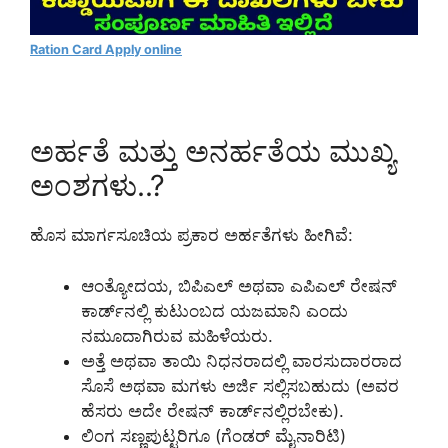
Ration Card Apply online
ಅರ್ಹತೆ ಮತ್ತು ಅನರ್ಹತೆಯ ಮುಖ್ಯ
ಅಂಶಗಳು..?
ಹೊಸ ಮಾರ್ಗಸೂಚಿಯ ಪ್ರಕಾರ ಅರ್ಹತೆಗಳು ಹೀಗಿವೆ:
ಆಂತ್ಯೋದಯ, ಬಿಪಿಎಲ್ ಅಥವಾ ಎಪಿಎಲ್ ರೇಷನ್
ಕಾರ್ಡ್‌ನಲ್ಲಿ ಕುಟುಂಬದ ಯಜಮಾನಿ ಎಂದು
ನಮೂದಾಗಿರುವ ಮಹಿಳೆಯರು.
ಅತ್ತೆ ಅಥವಾ ತಾಯಿ ನಿಧನರಾದಲ್ಲಿ ವಾರಸುದಾರರಾದ
ಸೊಸೆ ಅಥವಾ ಮಗಳು ಅರ್ಜಿ ಸಲ್ಲಿಸಬಹುದು (ಅವರ
ಹೆಸರು ಅದೇ ರೇಷನ್ ಕಾರ್ಡ್‌ನಲ್ಲಿರಬೇಕು).
ಲಿಂಗ ಸಣ್ಣಪುಟ್ಟರಿಗೂ (ಗೆಂಡರ್ ಮೈನಾರಿಟಿ)