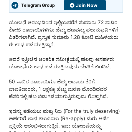
Join Now
Telegram Group
ಯೋಜನೆ ಆರಂಭದಿಂದ ಇಲ್ಲಿಯವರೆಗೆ ಸುಮಾರು 72 ಸಾವಿರ
ಕೋಟಿ ರೂಪಾಯಿಗಳಿಗೂ ಹೆಚ್ಚು ಹಣವನ್ನು ಫಲಾನುಭವಿಗಳಿಗೆ
ವಿತರಿಸಲಾಗಿದೆ. ಪ್ರಸ್ತುತ ಸುಮಾರು 1.28 ಕೋಟಿ ಮಹಿಳೆಯರು
ಈ ಲಾಭ ಪಡೆಯುತ್ತಿದ್ದಾರೆ.
ಆದರೆ ಇತ್ತೀಚಿನ ಆಂತರಿಕ ಸಮೀಕ್ಷೆಯಲ್ಲಿ ಹಲವು ಅನರ್ಹರು
ಯೋಜನೆಯ ಲಾಭ ಪಡೆಯುತ್ತಿರುವುದು ಬೆಳಕಿಗೆ ಬಂದಿದೆ.
50 ಸಾವಿರ ರೂಪಾಯಿಗೂ ಹೆಚ್ಚು ಆದಾಯ ತೆರಿಗೆ
ಪಾವತಿದಾರರು, 1 ಲಕ್ಷಕ್ಕೂ ಹೆಚ್ಚು ಮರಣ ಹೊಂದಿದವರ
ಹೆಸರಿನಲ್ಲಿ ಹಣ ಬಿಡುಗಡೆಯಾಗುತ್ತಿರುವುದು ಗೊತ್ತಾಗಿದೆ.
ಇದನ್ನು ತಡೆಯಲು ಮತ್ತು ನಿಜ (For the truly deserving)
ಅರ್ಹರಿಗೆ ಲಾಭ ತಲುಪಿಸಲು (Re-apply) ಮರು ಅರ್ಜಿ
ಪ್ರಕ್ರಿಯೆ ಆರಂಭಿಸಲಾಗುತ್ತಿದೆ. ಇದು ಯೋಜನೆಯನ್ನು