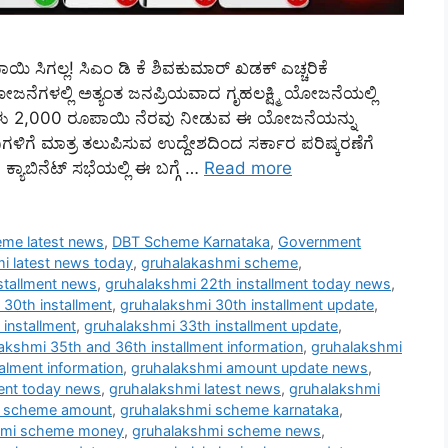
ಿ ಸಿಗಲ್ಲ! ಸಿಎಂ ಡಿ ಕೆ ಶಿವಕುಮಾರ್ ಖಡಕ್ ಎಚ್ಚರಿಕೆ
ನೆಗಳಲ್ಲಿ ಅತ್ಯಂತ ಜನಪ್ರಿಯವಾದ ಗೃಹಲಕ್ಷ್ಮಿ ಯೋಜನೆಯಲ್ಲಿ
ಿಂಗಳು 2,000 ರೂಪಾಯಿ ನೆರವು ನೀಡುವ ಈ ಯೋಜನೆಯನ್ನು
ಳಿಗೆ ಮಾತ್ರ ತಲುಪಿಸುವ ಉದ್ದೇಶದಿಂದ ಸರ್ಕಾರ ಪರಿಷ್ಕರಣೆಗೆ
್ಯಾಬಿನೆಟ್ ಸಭೆಯಲ್ಲಿ ಈ ಬಗ್ಗೆ …
Read more
eme latest news
,
DBT Scheme Karnataka
,
Government
i latest news today
,
gruhalakashmi scheme
,
stallment news
,
gruhalakshmi 22th installment today news
,
30th installment
,
gruhalakshmi 30th installment update
,
installment
,
gruhalakshmi 33th installment update
,
akshmi 35th and 36th installment information
,
gruhalakshmi
alment information
,
gruhalakshmi amount update news
,
ment today news
,
gruhalakshmi latest news
,
gruhalakshmi
i scheme amount
,
gruhalakshmi scheme karnataka
,
hmi scheme money
,
gruhalakshmi scheme news
,