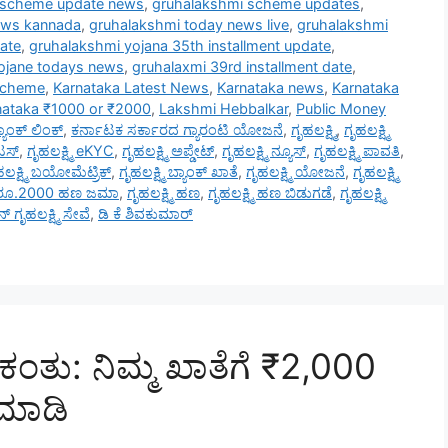
 scheme update news
,
gruhalakshmi scheme updates
,
ews kannada
,
gruhalakshmi today news live
,
gruhalakshmi
ate
,
gruhalakshmi yojana 35th installment update
,
ojane todays news
,
gruhalaxmi 39rd installment date
,
scheme
,
Karnataka Latest News
,
Karnataka news
,
Karnataka
nataka ₹1000 or ₹2000
,
Lakshmi Hebbalkar
,
Public Money
ಾಂಕ್ ಲಿಂಕ್
,
ಕರ್ನಾಟಕ ಸರ್ಕಾರದ ಗ್ಯಾರಂಟಿ ಯೋಜನೆ
,
ಗೃಹಲಕ್ಷ್ಮಿ
,
ಗೃಹಲಕ್ಷ್ಮಿ
ೇಟಸ್
,
ಗೃಹಲಕ್ಷ್ಮಿ eKYC
,
ಗೃಹಲಕ್ಷ್ಮಿ ಅಪ್ಡೇಟ್
,
ಗೃಹಲಕ್ಷ್ಮಿ ನ್ಯೂಸ್
,
ಗೃಹಲಕ್ಷ್ಮಿ ಪಾವತಿ
,
ಲಕ್ಷ್ಮಿ ಬಯೋಮೆಟ್ರಿಕ್
,
ಗೃಹಲಕ್ಷ್ಮಿ ಬ್ಯಾಂಕ್ ಖಾತೆ
,
ಗೃಹಲಕ್ಷ್ಮಿ ಯೋಜನೆ
,
ಗೃಹಲಕ್ಷ್ಮಿ
್ಮಿ ರೂ.2000 ಹಣ ಜಮಾ
,
ಗೃಹಲಕ್ಷ್ಮಿ ಹಣ
,
ಗೃಹಲಕ್ಷ್ಮಿ ಹಣ ಬಿಡುಗಡೆ
,
ಗೃಹಲಕ್ಷ್ಮಿ
 ಗೃಹಲಕ್ಷ್ಮಿ ಸೇವೆ
,
ಡಿ ಕೆ ಶಿವಕುಮಾರ್
ಕಂತು: ನಿಮ್ಮ ಖಾತೆಗೆ ₹2,000
 ಮಾಡಿ