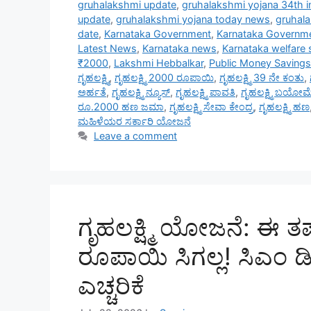
gruhalakshmi update
,
gruhalakshmi yojana 34th i
update
,
gruhalakshmi yojana today news
,
gruhal
date
,
Karnataka Government
,
Karnataka Governm
Latest News
,
Karnataka news
,
Karnataka welfare
₹2000
,
Lakshmi Hebbalkar
,
Public Money Savings
ಗೃಹಲಕ್ಷ್ಮಿ
,
ಗೃಹಲಕ್ಷ್ಮಿ 2000 ರೂಪಾಯಿ
,
ಗೃಹಲಕ್ಷ್ಮಿ 39 ನೇ ಕಂತು
,
ಅರ್ಹತೆ
,
ಗೃಹಲಕ್ಷ್ಮಿ ನ್ಯೂಸ್
,
ಗೃಹಲಕ್ಷ್ಮಿ ಪಾವತಿ
,
ಗೃಹಲಕ್ಷ್ಮಿ ಬಯೋಮೆಟ
ರೂ.2000 ಹಣ ಜಮಾ
,
ಗೃಹಲಕ್ಷ್ಮಿ ಸೇವಾ ಕೇಂದ್ರ
,
ಗೃಹಲಕ್ಷ್ಮಿ ಹಣ
ಮಹಿಳೆಯರ ಸರ್ಕಾರಿ ಯೋಜನೆ
Leave a comment
ಗೃಹಲಕ್ಷ್ಮಿ ಯೋಜನೆ: ಈ ತ
ರೂಪಾಯಿ ಸಿಗಲ್ಲ! ಸಿಎಂ ಡ
ಎಚ್ಚರಿಕೆ