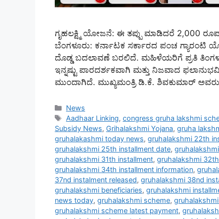
ಗೃಹಲಕ್ಷ್ಮಿ ಯೋಜನೆ: ಈ ತಪ್ಪು ಮಾಡಿದರೆ 2,000 ರೂಪಾಯ
ಬೆಂಗಳೂರು: ಕರ್ನಾಟಕ ಸರ್ಕಾರದ ಪಂಚ ಗ್ಯಾರಂಟಿ ಯೋಜ
ದೊಡ್ಡ ಬದಲಾವಣೆ ಬರಲಿದೆ. ಮಹಿಳೆಯರಿಗೆ ಪ್ರತಿ ತ
ಇನ್ನಷ್ಟು ಪಾರದರ್ಶಕವಾಗಿ ಮತ್ತು ನಿಜವಾದ ಫಲಾನುಭವಿಗ
ಮುಂದಾಗಿದೆ. ಮುಖ್ಯಮಂತ್ರಿ ಡಿ.ಕೆ. ಶಿವಕುಮಾರ್ ಅವರು ಕ
Categories
News
Tags
Aadhaar Linking
,
congress gruha lakshmi sch
Subsidy News
,
Grihalakshmi Yojana
,
gruha lakshm
gruhalakashmi today news
,
gruhalakshmi 22th in
gruhalakshmi 25th installment date
,
gruhalakshmi 
gruhalakshmi 31th installment
,
gruhalakshmi 32th 
gruhalakshmi 34th installment information
,
gruhal
37nd instalment released
,
gruhalakshmi 38nd inst
gruhalakshmi beneficiaries
,
gruhalakshmi install
news today
,
gruhalakshmi scheme
,
gruhalakshm
gruhalakshmi scheme latest payment
,
gruhalaks