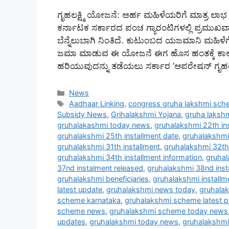
ಗೃಹಲಕ್ಷ್ಮಿ ಯೋಜನೆ: ಅರ್ಹ ಮಹಿಳೆಯರಿಗೆ ಮಾತ್ರ ಲಾಭ
ಕರ್ನಾಟಕ ಸರ್ಕಾರದ ಪಂಚ ಗ್ಯಾರಂಟಿಗಳಲ್ಲಿ ಪ್ರಮುಖವ
ಬೆನ್ನೆಲುಬಾಗಿ ನಿಂತಿದೆ. ಕುಟುಂಬದ ಯಜಮಾನಿ ಮಹಿಳೆಗೆ
ಜಮಾ ಮಾಡುವ ಈ ಯೋಜನೆ ಈಗ ಹೊಸ ಹಂತಕ್ಕೆ ಕಾಲಿಟ್ಟ
ಹರಿಯುವುದನ್ನು ತಡೆಯಲು ಸರ್ಕಾರ ‘ಆಪರೇಷನ್ ಗೃಹಲಕ್
Categories
News
Tags
Aadhaar Linking
,
congress gruha lakshmi sch
Subsidy News
,
Grihalakshmi Yojana
,
gruha lakshm
gruhalakashmi today news
,
gruhalakshmi 22th in
gruhalakshmi 25th installment date
,
gruhalakshmi 
gruhalakshmi 31th installment
,
gruhalakshmi 32th 
gruhalakshmi 34th installment information
,
gruhal
37nd instalment released
,
gruhalakshmi 38nd inst
gruhalakshmi beneficiaries
,
gruhalakshmi install
latest update
,
gruhalakshmi news today
,
gruhala
scheme karnataka
,
gruhalakshmi scheme latest 
scheme news
,
gruhalakshmi scheme today news
updates
,
gruhalakshmi today news
,
gruhalakshmi