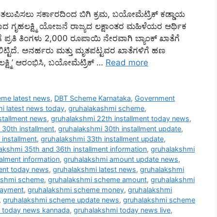
 ತಲುಪಿಸಲು ಸರ್ಕಾರದಿಂದ ಬಿಗಿ ಕ್ರಮ, ಬಯೋಮೆಟ್ರಿಕ್ ಕಡ್ಡಾಯ
ಾದ ಗೃಹಲಕ್ಷ್ಮಿ ಯೋಜನೆ ರಾಜ್ಯದ ಲಕ್ಷಾಂತರ ಮಹಿಳೆಯರ ಆರ್ಥಿಕ
 ಪ್ರತಿ ತಿಂಗಳು 2,000 ರೂಪಾಯಿ ನೇರವಾಗಿ ಬ್ಯಾಂಕ್ ಖಾತೆಗೆ
ಿದೆ. ಅನರ್ಹರು ಮತ್ತು ಮೃತಪಟ್ಟವರ ಖಾತೆಗಳಿಗೆ ಹಣ
ಷ್ಮಿ’ ಆರಂಭಿಸಿ, ಬಯೋಮೆಟ್ರಿಕ್ …
Read more
eme latest news
,
DBT Scheme Karnataka
,
Government
i latest news today
,
gruhalakashmi scheme
,
stallment news
,
gruhalakshmi 22th installment today news
,
30th installment
,
gruhalakshmi 30th installment update
,
installment
,
gruhalakshmi 33th installment update
,
akshmi 35th and 36th installment information
,
gruhalakshmi
alment information
,
gruhalakshmi amount update news
,
ment today news
,
gruhalakshmi latest news
,
gruhalakshmi
kshmi scheme
,
gruhalakshmi scheme amount
,
gruhalakshmi
payment
,
gruhalakshmi scheme money
,
gruhalakshmi
,
gruhalakshmi scheme update news
,
gruhalakshmi scheme
 today news kannada
,
gruhalakshmi today news live
,