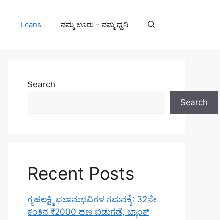
n
Loans
ನಮ್ಮ ಊರು – ನಮ್ಮ ಧ್ವನಿ
Search
Search
Recent Posts
ಗೃಹಲಕ್ಷ್ಮಿ ಫಲಾನುಭವಿಗಳ ಗಮನಕ್ಕೆ: 32ನೇ
ಕಂತಿನ ₹2000 ಹಣ ಬಿಡುಗಡೆ, ಬ್ಯಾಂಕ್