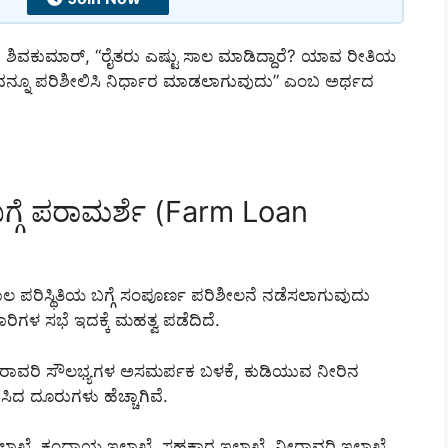
 ಡಿ.ಕೆ. ಶಿವಕುಮಾರ್, “ರೈತರು ಎಷ್ಟು ಸಾಲ ಮಾಡಿದ್ದಾರೆ? ಯಾವ ರೀತಿಯ
ಲ್ಲವನ್ನೂ ಪರಿಶೀಲಿಸಿ ನಿರ್ಧಾರ ಮಾಡಲಾಗುವುದು” ಎಂಬ ಅರ್ಥದ
ಿ ಬಗ್ಗೆ ಪರಾಮರ್ಶೆ (Farm Loan
ಲ ಪರಿಸ್ಥಿತಿಯ ಬಗ್ಗೆ ಸಂಪೂರ್ಣ ಪರಿಶೀಲನೆ ನಡೆಸಲಾಗುವುದು
ಗಳ ಸಭೆ ಇದಕ್ಕೆ ಮಹತ್ವ ಪಡೆದಿದೆ.
ನೀರಾವರಿ ಸೌಲಭ್ಯಗಳ ಅಸಮರ್ಪಕ ಬಳಕೆ, ಕುಡಿಯುವ ನೀರಿನ
ಸಿದ ದೂರುಗಳು ಹೆಚ್ಚಾಗಿವೆ.
ೃಷಿ ಇಲಾಖೆ, ಕಂದಾಯ ಇಲಾಖೆ, ಸಹಕಾರ ಇಲಾಖೆ, ನೀರಾವರಿ ಇಲಾಖೆ