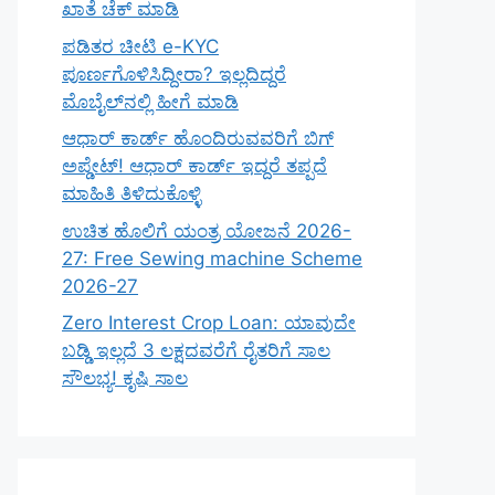
ಖಾತೆ ಚೆಕ್ ಮಾಡಿ
ಪಡಿತರ ಚೀಟಿ e-KYC
ಪೂರ್ಣಗೊಳಿಸಿದ್ದೀರಾ? ಇಲ್ಲದಿದ್ದರೆ
ಮೊಬೈಲ್‌ನಲ್ಲಿ ಹೀಗೆ ಮಾಡಿ
ಆಧಾರ್ ಕಾರ್ಡ್ ಹೊಂದಿರುವವರಿಗೆ ಬಿಗ್
ಅಪ್ಡೇಟ್! ಆಧಾರ್ ಕಾರ್ಡ್ ಇದ್ದರೆ ತಪ್ಪದೆ
ಮಾಹಿತಿ ತಿಳಿದುಕೊಳ್ಳಿ
ಉಚಿತ ಹೊಲಿಗೆ ಯಂತ್ರ ಯೋಜನೆ 2026-
27: Free Sewing machine Scheme
2026-27
Zero Interest Crop Loan: ಯಾವುದೇ
ಬಡ್ಡಿ ಇಲ್ಲದೆ 3 ಲಕ್ಷದವರೆಗೆ ರೈತರಿಗೆ ಸಾಲ
ಸೌಲಭ್ಯ! ಕೃಷಿ ಸಾಲ