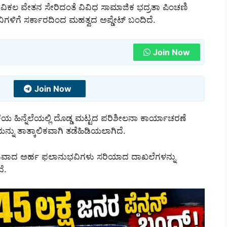
ಂಗವಿಕಲ ವೇತನ ಸೇರಿದಂತೆ ವಿವಿಧ ಸಾಮಾಜಿಕ ಭದ್ರತಾ ಪಿಂಚಣಿ
ಗಳಿಗೆ ಸರ್ಕಾರದಿಂದ ಮಹತ್ವದ ಅಪ್ಡೇಟ್ ಬಂದಿದೆ.
Join Now
Join Now
ಕೆಯ ಹಿನ್ನೆಲೆಯಲ್ಲಿ ದೊಡ್ಡ ಮಟ್ಟದ ಪರಿಶೀಲನಾ ಕಾರ್ಯಾಚರಣೆ
್ನು ತಾತ್ಕಾಲಿಕವಾಗಿ ತಡೆಹಿಡಿಯಲಾಗಿದೆ.
. ನಿಜವಾದ ಅರ್ಹ ಫಲಾನುಭವಿಗಳು ಸರಿಯಾದ ದಾಖಲೆಗಳನ್ನು
ೆ.