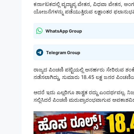
ಕರ್ನಾಟಕದಲ್ಲಿ ವೃದ್ಧಾಪ್ಯ ವೇತನ, ವಿಧವಾ ವೇತನ, ಅ
ಯೋಜನೆಗಳನ್ನು ಪಡೆಯುತ್ತಿರುವ ಲಕ್ಷಾಂತರ ಫಲಾನುಭವಿ
WhatsApp Group
Telegram Group
ರಾಜ್ಯದ ಪಿಂಚಣಿ ಪಟ್ಟಿಯಲ್ಲಿ ಅನರ್ಹರು ಸೇರಿರುವ ಶಂ
ನಡೆಸಲಾಗಿದ್ದು, ಸುಮಾರು 18.45 ಲಕ್ಷ ಜನರ ಪಿಂಚಣಿಯನ
ಆದರೆ ಇದು ಎಲ್ಲರಿಗೂ ಶಾಶ್ವತ ರದ್ದು ಎಂದರ್ಥವಲ್ಲ
ಸಲ್ಲಿಸಿದರೆ ಪಿಂಚಣಿ ಮರುಪ್ರಾರಂಭವಾಗುವ ಅವಕಾಶವಿದ