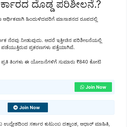
್ಕಾರದ ದೊಡ್ಡ ಪರಿಶೀಲನೆ.?
ಗೂ ಆರ್ಥಿಕವಾಗಿ ಹಿಂದುಳಿದವರಿಗೆ ಮಾಸಾಶನದ ರೂಪದಲ್ಲಿ
ಿಕ ನೆರವು ನೀಡುವುದು. ಆದರೆ ಇತ್ತೀಚಿನ ಪರಿಶೀಲನೆಯಲ್ಲಿ
ಪಡೆಯುತ್ತಿರುವ ಪ್ರಕರಣಗಳು ಪತ್ತೆಯಾಗಿವೆ.
್ದು, ಪ್ರತಿ ತಿಂಗಳು ಈ ಯೋಜನೆಗಳಿಗೆ ಸುಮಾರು ₹840 ಕೋಟಿ
Join Now
Join Now
ಬ ಉದ್ದೇಶದಿಂದ ಸರ್ಕಾರ ಕುಟುಂಬ ದತ್ತಾಂಶ, ಆಧಾರ್ ಮಾಹಿತಿ,