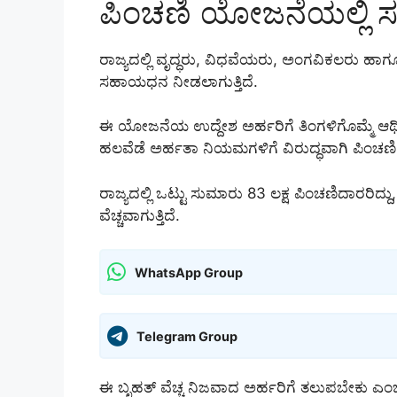
ಪಿಂಚಣಿ ಯೋಜನೆಯಲ್ಲಿ ಸರ
ರಾಜ್ಯದಲ್ಲಿ ವೃದ್ಧರು, ವಿಧವೆಯರು, ಅಂಗವಿಕಲರು ಹಾ
ಸಹಾಯಧನ ನೀಡಲಾಗುತ್ತಿದೆ.
ಈ ಯೋಜನೆಯ ಉದ್ದೇಶ ಅರ್ಹರಿಗೆ ತಿಂಗಳಿಗೊಮ್ಮೆ ಆರ್ಥ
ಹಲವೆಡೆ ಅರ್ಹತಾ ನಿಯಮಗಳಿಗೆ ವಿರುದ್ಧವಾಗಿ ಪಿಂಚಣಿ 
ರಾಜ್ಯದಲ್ಲಿ ಒಟ್ಟು ಸುಮಾರು 83 ಲಕ್ಷ ಪಿಂಚಣಿದಾರರಿದ
ವೆಚ್ಚವಾಗುತ್ತಿದೆ.
WhatsApp Group
Telegram Group
ಈ ಬೃಹತ್ ವೆಚ್ಚ ನಿಜವಾದ ಅರ್ಹರಿಗೆ ತಲುಪಬೇಕು ಎಂ