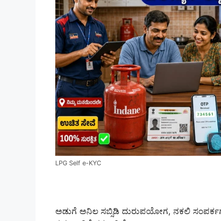
LPG Self e-KYC
ಅಡುಗೆ ಅನಿಲ ಸಬ್ಸಿಡಿ ದುರುಪಯೋಗ, ನಕಲಿ ಸಂಪರ್