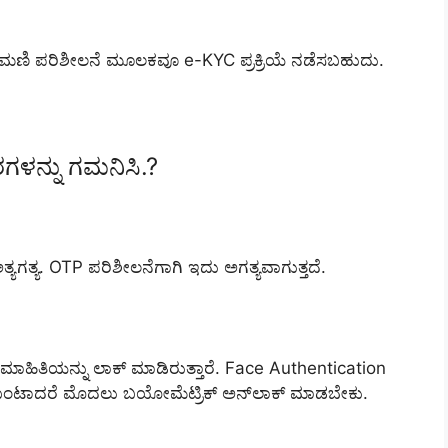
 ಕಣ್ಣಿನ ಮಣಿ ಪರಿಶೀಲನೆ ಮೂಲಕವೂ e-KYC ಪ್ರಕ್ರಿಯೆ ನಡೆಸಬಹುದು.
ನ್ನು ಗಮನಿಸಿ.?
ತ್ಯಗತ್ಯ. OTP ಪರಿಶೀಲನೆಗಾಗಿ ಇದು ಅಗತ್ಯವಾಗುತ್ತದೆ.
ಮಾಹಿತಿಯನ್ನು ಲಾಕ್ ಮಾಡಿರುತ್ತಾರೆ. Face Authentication
ೆ ಉಂಟಾದರೆ ಮೊದಲು ಬಯೋಮೆಟ್ರಿಕ್ ಅನ್‌ಲಾಕ್ ಮಾಡಬೇಕು.