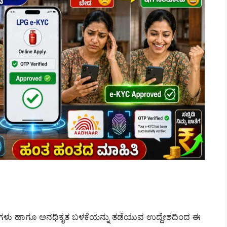
ಕಗಳು ಹಾಗೂ ಅನಧಿಕೃತ ಬಳಕೆಯನ್ನು ತಡೆಯುವ ಉದ್ದೇಶದಿಂದ ಈ