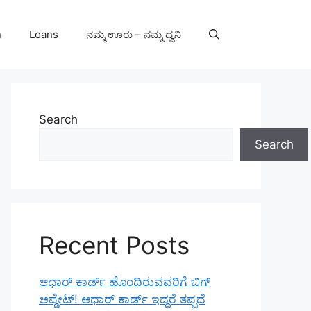
n
Loans
ನಮ್ಮ ಊರು – ನಮ್ಮ ಧ್ವನಿ
Search
Search
Recent Posts
ಆಧಾರ್ ಕಾರ್ಡ್ ಹೊಂದಿರುವವರಿಗೆ ಬಿಗ್
ಅಪ್ಡೇಟ್! ಆಧಾರ್ ಕಾರ್ಡ್ ಇದ್ದರೆ ತಪ್ಪದೆ