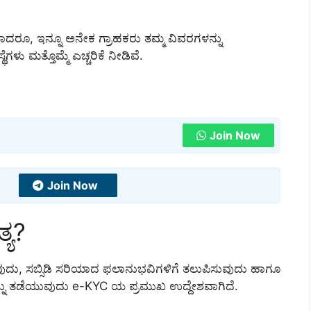
ಯಾದರೂ, ಇನ್ನೂ ಅನೇಕ ಗ್ರಾಹಕರು ತಮ್ಮ ವಿವರಗಳನ್ನು
ೆಗಳು ಮತ್ತೊಮ್ಮೆ ಎಚ್ಚರಿಕೆ ನೀಡಿವೆ.
Join Now
Join Now
್ಯ?
ುದು, ಸಬ್ಸಿಡಿ ಸರಿಯಾದ ಫಲಾನುಭವಿಗಳಿಗೆ ತಲುಪಿಸುವುದು ಹಾಗೂ
ದನ್ನು ತಡೆಯುವುದು e-KYC ಯ ಪ್ರಮುಖ ಉದ್ದೇಶವಾಗಿದೆ.