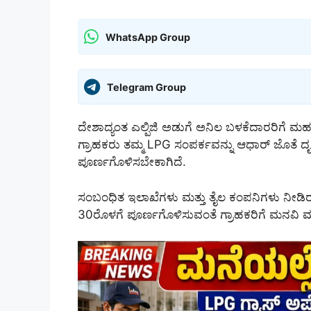
WhatsApp Group
Telegram Group
ದೇಶಾದ್ಯಂತ ಎಲ್ಪಿಜಿ ಅಡುಗೆ ಅನಿಲ ಬಳಕೆದಾರರಿಗೆ ಮಹತ
ಗ್ರಾಹಕರು ತಮ್ಮ LPG ಸಂಪರ್ಕವನ್ನು ಆಧಾರ್‌ ಜೊತೆ ದೃ
ಪೂರ್ಣಗೊಳಿಸಬೇಕಾಗಿದೆ.
ಸಂಬಂಧಿತ ಇಲಾಖೆಗಳು ಮತ್ತು ತೈಲ ಕಂಪನಿಗಳು ನೀಡಿರ
30ರೊಳಗೆ ಪೂರ್ಣಗೊಳಿಸುವಂತೆ ಗ್ರಾಹಕರಿಗೆ ಮನವಿ 