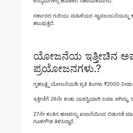
ಉದ್ಯಮಗಳಲ್ಲಿ ಹೂಡಿಕೆಗೆ ಸಹಾಯಕವಾಗಿದೆ.
ಸರ್ಕಾರದ ಗುರಿಯು ಮಹಿಳೆಯರ ಸ್ವಾವಲಂಬನೆಯನ್ನು ಹೆಚ್ಚ
ತಲುಪುತ್ತಿದೆ.
ಯೋಜನೆಯ ಇತ್ತೀಚಿನ ಅಪ್
ಪ್ರಯೋಜನಗಳು.?
ಗೃಹಲಕ್ಷ್ಮಿ ಯೋಜನೆಯಡಿ ಪ್ರತಿ ತಿಂಗಳು ₹2000 ನೀಡ
ಇತ್ತೀಚೆಗೆ 26ನೇ ಕಂತು ಯಶಸ್ವಿಯಾಗಿ ಜಮಾ ಆಗಿದ್ದು, 
27ನೇ ಕಂತಿನ ಹಣವನ್ನು ಖಜಾನೆಯಿಂದ ಬಿಡುಗಡೆ ಮಾಡಲಾ
ಗೂಳಿಗೌಡ ತಿಳಿಸಿದ್ದಾರೆ.