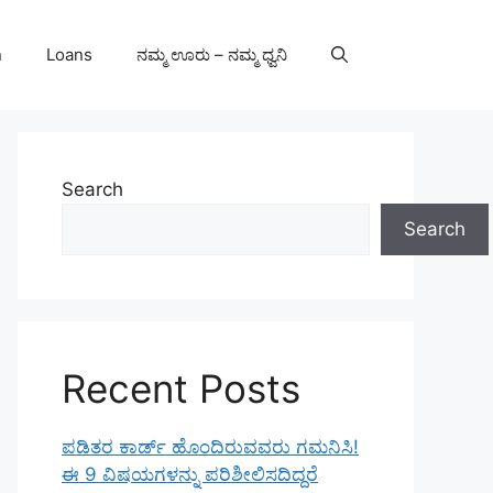
n
Loans
ನಮ್ಮ ಊರು – ನಮ್ಮ ಧ್ವನಿ
Search
Search
Recent Posts
ಪಡಿತರ ಕಾರ್ಡ್ ಹೊಂದಿರುವವರು ಗಮನಿಸಿ!
ಈ 9 ವಿಷಯಗಳನ್ನು ಪರಿಶೀಲಿಸದಿದ್ದರೆ