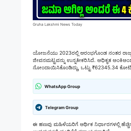
Gruha Lakshmi News Today
ಯೋಜನೆಯು 2023ರಲ್ಲಿ ಆರಂಭಗೊಂಡ ನಂತರ ರಾಜ್ಯದ 
ಜೀವನಮಟ್ಟವನ್ನು ಉನ್ನತೀಕರಿಸಿದೆ. ಅಧಿಕೃತ ಅಂಕಿ
ನೋಂದಾಯಿಸಿಕೊಂಡಿದ್ದು, ಒಟ್ಟು ₹62345.34 ಕೋಟಿ ವ
WhatsApp Group
Telegram Group
ಈ ಹಣವು ಮಹಿಳೆಯರಿಗೆ ಆರ್ಥಿಕ ನಿರ್ಧಾರಗಳಲ್ಲಿ ಹೆಚ್ಚಿನ