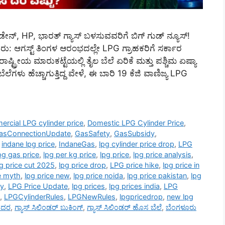
ೇನ್, HP, ಭಾರತ್ ಗ್ಯಾಸ್ ಬಳಸುವವರಿಗೆ ಬಿಗ್ ಗುಡ್ ನ್ಯೂಸ್!
ಗಳೂರು: ಆಗಸ್ಟ್ ತಿಂಗಳ ಆರಂಭದಲ್ಲೇ LPG ಗ್ರಾಹಕರಿಗೆ ಸರ್ಕಾರ
ಾಷ್ಟ್ರೀಯ ಮಾರುಕಟ್ಟೆಯಲ್ಲಿ ತೈಲ ಬೆಲೆ ಏರಿಕೆ ಮತ್ತು ಪಶ್ಚಿಮ ಏಷ್ಯಾ
ೆಗಳು ಹೆಚ್ಚಾಗುತ್ತಿದ್ದ ವೇಳೆ, ಈ ಬಾರಿ 19 ಕೆಜಿ ವಾಣಿಜ್ಯ LPG
rcial LPG cylinder price
,
Domestic LPG Cylinder Price
,
asConnectionUpdate
,
GasSafety
,
GasSubsidy
,
,
indane lpg price
,
IndaneGas
,
lpg cylinder price drop
,
LPG
pg gas price
,
lpg per kg price
,
lpg price
,
lpg price analysis
,
g price cut 2025
,
lpg price drop
,
LPG price hike
,
lpg price in
e myth
,
lpg price new
,
lpg price noida
,
lpg price pakistan
,
lpg
ay
,
LPG Price Update
,
lpg prices
,
lpg prices india
,
LPG
,
LPGCylinderRules
,
LPGNewRules
,
lpgpricedrop
,
new lpg
G ದರ
,
ಗ್ಯಾಸ್ ಸಿಲಿಂಡರ್ ಬುಕಿಂಗ್
,
ಗ್ಯಾಸ್ ಸಿಲಿಂಡರ್ ಹೊಸ ಬೆಲೆ
,
ಬೆಂಗಳೂರು