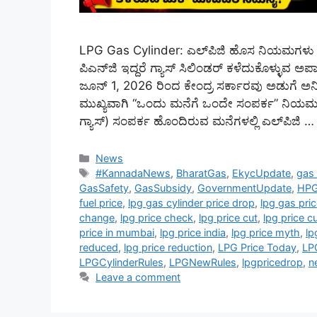
LPG Gas Cylinder: ಎಲ್‌ಪಿಜಿ ಹೊಸ ನಿಯಮಗಳು
ಪಿಎನ್‌ಜಿ ಇದ್ದರೆ ಗ್ಯಾಸ್ ಸಿಲಿಂಡರ್ ಕಳೆದುಕೊಳ್ಳುವ 
ಜೂನ್ 1, 2026 ರಿಂದ ಕೇಂದ್ರ ಸರ್ಕಾರವು ಅಡುಗೆ ಅನಿಲ 
ಮುಖ್ಯವಾಗಿ “ಒಂದು ಮನೆಗೆ ಒಂದೇ ಸಂಪರ್ಕ” ನಿಯಮವು ಕಟ್ಟ
ಗ್ಯಾಸ್) ಸಂಪರ್ಕ ಹೊಂದಿರುವ ಮನೆಗಳಲ್ಲಿ ಎಲ್‌ಪಿಜಿ 
Categories
News
Tags
#KannadaNews
,
BharatGas
,
EkycUpdate
,
gas 
GasSafety
,
GasSubsidy
,
GovernmentUpdate
,
HP
fuel price
,
lpg gas cylinder price drop
,
lpg gas pri
change
,
lpg price check
,
lpg price cut
,
lpg price c
price in mumbai
,
lpg price india
,
lpg price myth
,
lp
reduced
,
lpg price reduction
,
LPG Price Today
,
LP
LPGCylinderRules
,
LPGNewRules
,
lpgpricedrop
,
n
Leave a comment