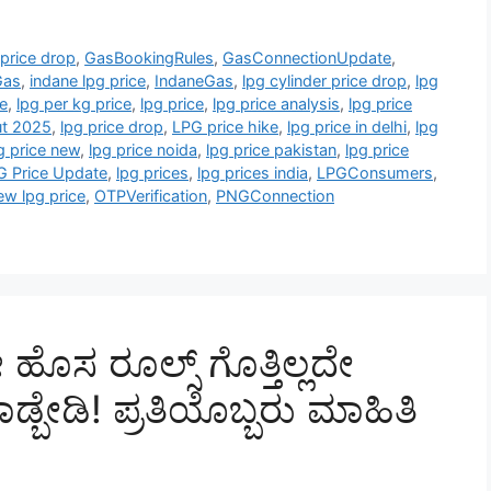
price drop
,
GasBookingRules
,
GasConnectionUpdate
,
Gas
,
indane lpg price
,
IndaneGas
,
lpg cylinder price drop
,
lpg
ce
,
lpg per kg price
,
lpg price
,
lpg price analysis
,
lpg price
ut 2025
,
lpg price drop
,
LPG price hike
,
lpg price in delhi
,
lpg
g price new
,
lpg price noida
,
lpg price pakistan
,
lpg price
G Price Update
,
lpg prices
,
lpg prices india
,
LPGConsumers
,
ew lpg price
,
OTPVerification
,
PNGConnection
ೊಸ ರೂಲ್ಸ್‌ ಗೊತ್ತಿಲ್ಲದೇ
ಮಾಡ್ಬೇಡಿ! ಪ್ರತಿಯೊಬ್ಬರು ಮಾಹಿತಿ