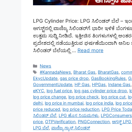
LPG Cylinder Price: LPG ಸಿಲಿಂಡರ್ ಬೆಲೆ – ಇಂಡ
ಆಗಸ್ಟ್‌ನಲ್ಲಿ ವಾಣಿಜ್ಯ ಸಿಲಿಂಡರ್‌ಗೆ ಭಾರೀ ಇಳಿಕೆ ಬೆಂ
ಉತ್ತಮ ಸುದ್ದಿ ನೀಡಿದೆ. ಇತ್ತೀಚಿನ ತಿಂಗಳುಗಳಲ್ಲಿ ಅಂತರರ
ಪ್ರದೇಶದಲ್ಲಿ ನಡೆಯುತ್ತಿರುವ ಘರ್ಷಣೆಯಿಂದಾಗಿ ಅನಿಲ ಬೆಲ
ಸಿಲಿಂಡರ್ ಬೆಲೆಯಲ್ಲಿ …
Read more
Categories
News
Tags
#KannadaNews
,
Bharat Gas
,
BharatGas
,
comme
EkycUpdate
,
gas price drop
,
GasBookingRules
,
G
GovernmentUpdate
,
HP Gas
,
HPGas
,
Indane Gas
eKYC
,
lpg fuel price
,
lpg gas cylinder price drop
,
l
lpg price change
,
lpg price check
,
lpg price cut
,
lp
delhi
,
lpg price in mumbai
,
lpg price india
,
lpg pric
price reduced
,
lpg price reduction
,
LPG Price Tod
ಸಿಲಿಂಡರ್ ಬೆಲೆ
,
LPG ಹೊಸ ನಿಯಮಗಳು
,
LPGConsumers
price
,
OTPVerification
,
PNGConnection
,
ಆಗಸ್ಟ್ LP
LPG ಬೆಲೆ
,
ವಾಣಿಜ್ಯ ಗ್ಯಾಸ್ ಸಿಲಿಂಡರ್