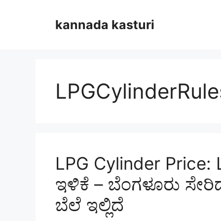
Skip
to
kannada kasturi
content
LPGCylinderRule
LPG Cylinder Price: L
ಇಳಿಕೆ – ಬೆಂಗಳೂರು ಸೇ
ಬೆಲೆ ಇಲ್ಲಿದೆ