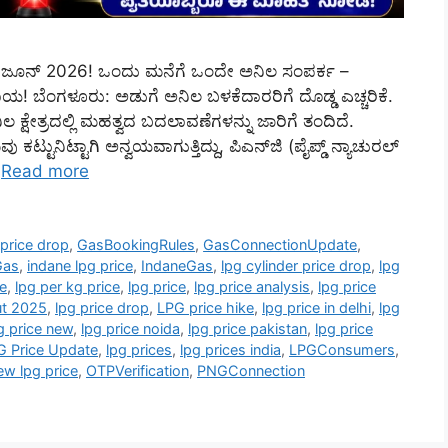
 ಜೂನ್ 2026! ಒಂದು ಮನೆಗೆ ಒಂದೇ ಅನಿಲ ಸಂಪರ್ಕ –
ಅಪಾಯ! ಬೆಂಗಳೂರು: ಅಡುಗೆ ಅನಿಲ ಬಳಕೆದಾರರಿಗೆ ದೊಡ್ಡ ಎಚ್ಚರಿಕೆ.
ಕ್ಷೇತ್ರದಲ್ಲಿ ಮಹತ್ವದ ಬದಲಾವಣೆಗಳನ್ನು ಜಾರಿಗೆ ತಂದಿದೆ.
ುನಿಟ್ಟಾಗಿ ಅನ್ವಯವಾಗುತ್ತಿದ್ದು, ಪಿಎನ್‌ಜಿ (ಪೈಪ್ಡ್ ನ್ಯಾಚುರಲ್
…
Read more
price drop
,
GasBookingRules
,
GasConnectionUpdate
,
Gas
,
indane lpg price
,
IndaneGas
,
lpg cylinder price drop
,
lpg
ce
,
lpg per kg price
,
lpg price
,
lpg price analysis
,
lpg price
ut 2025
,
lpg price drop
,
LPG price hike
,
lpg price in delhi
,
lpg
g price new
,
lpg price noida
,
lpg price pakistan
,
lpg price
G Price Update
,
lpg prices
,
lpg prices india
,
LPGConsumers
,
ew lpg price
,
OTPVerification
,
PNGConnection