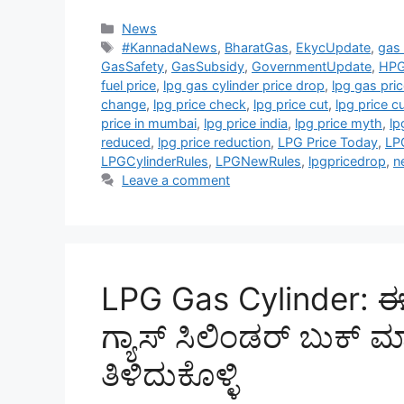
Categories
News
Tags
#KannadaNews
,
BharatGas
,
EkycUpdate
,
gas 
GasSafety
,
GasSubsidy
,
GovernmentUpdate
,
HP
fuel price
,
lpg gas cylinder price drop
,
lpg gas pri
change
,
lpg price check
,
lpg price cut
,
lpg price c
price in mumbai
,
lpg price india
,
lpg price myth
,
lp
reduced
,
lpg price reduction
,
LPG Price Today
,
LP
LPGCylinderRules
,
LPGNewRules
,
lpgpricedrop
,
n
Leave a comment
LPG Gas Cylinder: ಈ ಹ
ಗ್ಯಾಸ್‌ ಸಿಲಿಂಡರ್‌ ಬುಕ್‌ 
ತಿಳಿದುಕೊಳ್ಳಿ