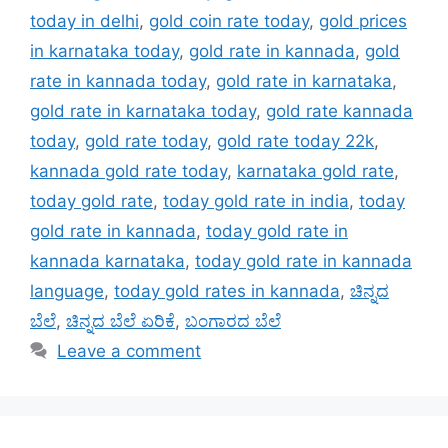
today in delhi
,
gold coin rate today
,
gold prices
in karnataka today
,
gold rate in kannada
,
gold
rate in kannada today
,
gold rate in karnataka
,
gold rate in karnataka today
,
gold rate kannada
today
,
gold rate today
,
gold rate today 22k
,
kannada gold rate today
,
karnataka gold rate
,
today gold rate
,
today gold rate in india
,
today
gold rate in kannada
,
today gold rate in
kannada karnataka
,
today gold rate in kannada
language
,
today gold rates in kannada
,
ಚಿನ್ನದ
ಬೆಲೆ
,
ಚಿನ್ನದ ಬೆಲೆ ಏರಿಕೆ
,
ಬಂಗಾರದ ಬೆಲೆ
Leave a comment