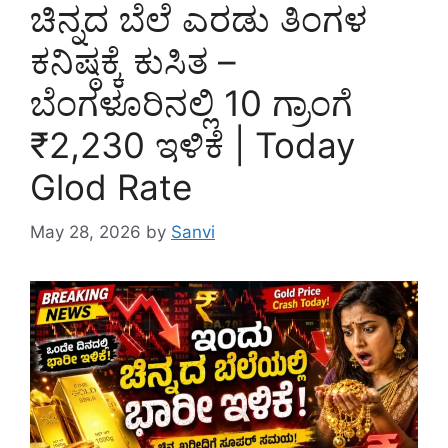
ಚಿನ್ನದ ಬೆಲೆ ಎರಡು ತಿಂಗಳ
ಕನಿಷ್ಠಕ್ಕೆ ಕುಸಿತ –
ಬೆಂಗಳೂರಿನಲ್ಲಿ 10 ಗ್ರಾಂಗೆ
₹2,230 ಇಳಿಕೆ | Today
Glod Rate
May 28, 2026
by
Sanvi