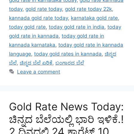
today
,
gold rate today
,
gold rate today 22k
,
kannada gold rate today
,
karnataka gold rate
,
today gold rate
,
today gold rate in india
,
today
gold rate in kannada
,
today gold rate in
kannada karnataka
,
today gold rate in kannada
language
,
today gold rates in kannada
,
ಚಿನ್ನದ
ಬೆಲೆ
,
ಚಿನ್ನದ ಬೆಲೆ ಏರಿಕೆ
,
ಬಂಗಾರದ ಬೆಲೆ
Leave a comment
Gold Rate News Today:
ಚಿನ್ನದ ಬೆಲೆಯಲ್ಲಿ ಭಾರಿ ಇಳಿಕೆ.!
2 ದಿನದಲ್ಲಿ 24 ಕ್ಯಾರೆಟ್ 10