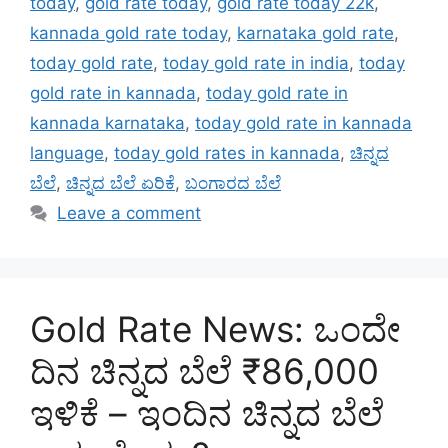
today
,
gold rate today
,
gold rate today 22k
,
kannada gold rate today
,
karnataka gold rate
,
today gold rate
,
today gold rate in india
,
today
gold rate in kannada
,
today gold rate in
kannada karnataka
,
today gold rate in kannada
language
,
today gold rates in kannada
,
ಚಿನ್ನದ
ಬೆಲೆ
,
ಚಿನ್ನದ ಬೆಲೆ ಏರಿಕೆ
,
ಬಂಗಾರದ ಬೆಲೆ
Leave a comment
Gold Rate News: ಒಂದೇ
ದಿನ ಚಿನ್ನದ ಬೆಲೆ ₹86,000
ಇಳಿಕೆ – ಇಂದಿನ ಚಿನ್ನದ ಬೆಲೆ