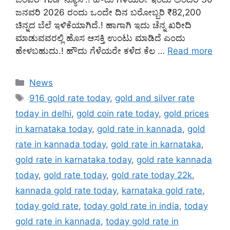
ಜನವರಿ 2026 ರಂದು ಒಂದೇ ದಿನ ಬರೋಬ್ಬರಿ ₹82,200
ಚಿನ್ನದ ಬೆಲೆ ಇಳಿಕೆಯಾಗಿದೆ.! ಹಾಗಾಗಿ ಇದು ಚೆನ್ನ ಖರೀದಿ
ಮಾಡುವವರಲ್ಲಿ ಹೊಸ ಆಸಕ್ತಿ ಉಂಟು ಮಾಡಿದೆ ಎಂದು
ಹೇಳಬಹುದು.! ಹೌದು ಗೆಳೆಯರೇ ಕಳೆದ ಕೆಲ …
Read more
Categories
News
Tags
916 gold rate today
,
gold and silver rate
today in delhi
,
gold coin rate today
,
gold prices
in karnataka today
,
gold rate in kannada
,
gold
rate in kannada today
,
gold rate in karnataka
,
gold rate in karnataka today
,
gold rate kannada
today
,
gold rate today
,
gold rate today 22k
,
kannada gold rate today
,
karnataka gold rate
,
today gold rate
,
today gold rate in india
,
today
gold rate in kannada
,
today gold rate in