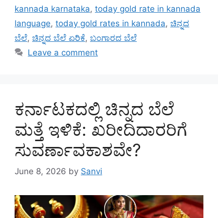
kannada karnataka
,
today gold rate in kannada
language
,
today gold rates in kannada
,
ಚಿನ್ನದ
ಬೆಲೆ
,
ಚಿನ್ನದ ಬೆಲೆ ಏರಿಕೆ
,
ಬಂಗಾರದ ಬೆಲೆ
Leave a comment
ಕರ್ನಾಟಕದಲ್ಲಿ ಚಿನ್ನದ ಬೆಲೆ
ಮತ್ತೆ ಇಳಿಕೆ: ಖರೀದಿದಾರರಿಗೆ
ಸುವರ್ಣಾವಕಾಶವೇ?
June 8, 2026
by
Sanvi