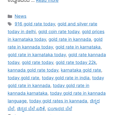
ಉದ್ದೇಶದಿಂದ …
Read more
Categories
News
Tags
916 gold rate today
,
gold and silver rate
today in delhi
,
gold coin rate today
,
gold prices
in karnataka today
,
gold rate in kannada
,
gold
rate in kannada today
,
gold rate in karnataka
,
gold rate in karnataka today
,
gold rate kannada
today
,
gold rate today
,
gold rate today 22k
,
kannada gold rate today
,
karnataka gold rate
,
today gold rate
,
today gold rate in india
,
today
gold rate in kannada
,
today gold rate in
kannada karnataka
,
today gold rate in kannada
language
,
today gold rates in kannada
,
ಚಿನ್ನದ
ಬೆಲೆ
,
ಚಿನ್ನದ ಬೆಲೆ ಏರಿಕೆ
,
ಬಂಗಾರದ ಬೆಲೆ