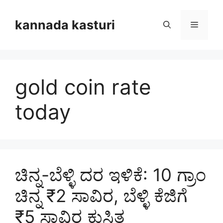
Skip
to
kannada kasturi
Menu
content
gold coin rate
today
ಚಿನ್ನ-ಬೆಳ್ಳಿ ದರ ಇಳಿಕೆ: 10 ಗ್ರಾಂ
ಚಿನ್ನ ₹2 ಸಾವಿರ, ಬೆಳ್ಳಿ ಕೆಜಿಗೆ
₹5 ಸಾವಿರ ಕುಸಿತ