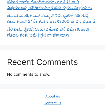
ಪಡಿತರ ಕಾರ್ಡ್ ಹೊಂದಿರುವವರು ಗಮನಿಸಿ! ಈ 9
ವಿಷಯಗಳನ್ನು ಪರಿಶೀಲಿಸದಿದ್ದರೆ ಸವಲತ್ತುಗಳು ನಿಲ್ಲಬಹುದು
ಪ್ರಧಾನ ಮಂತ್ರಿ ಕಿಸಾನ್ ಸಮ್ಮಾನ್ ನಿಧಿ: ರೈತರಿಗೆ ಸಿಹಿ ಸುದ್ದಿ!
ಪಿಎಂ ಕಿಸಾನ್ 24ನೇ ಕಂತಿನ ಹಣ ₹2000 ಈ ದಿನ ಬಿಡುಗಡೆ
ಬೆಳೆ ವಿಮೆ: ರೈತರಿಗೆ 585.72 ಕೋಟಿ ಬೆಳೆ ವಿಮೆ ಪರಿಹಾರ!
ಮೊದಲ ಕಂತು ಜಮೆ | ಸ್ಟೇಟಸ್ ಚೆಕ್ ಮಾಡಿ
Recent Comments
No comments to show.
About us
Contact us