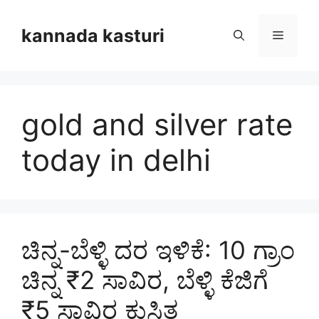
Skip
to
kannada kasturi
Menu
content
gold and silver rate
today in delhi
ಚಿನ್ನ-ಬೆಳ್ಳಿ ದರ ಇಳಿಕೆ: 10 ಗ್ರಾಂ
ಚಿನ್ನ ₹2 ಸಾವಿರ, ಬೆಳ್ಳಿ ಕೆಜಿಗೆ
₹5 ಸಾವಿರ ಕುಸಿತ