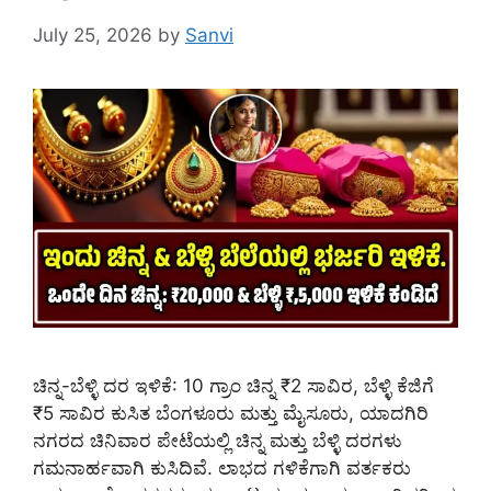
July 25, 2026
by
Sanvi
ಚಿನ್ನ-ಬೆಳ್ಳಿ ದರ ಇಳಿಕೆ: 10 ಗ್ರಾಂ ಚಿನ್ನ ₹2 ಸಾವಿರ, ಬೆಳ್ಳಿ ಕೆಜಿಗೆ
₹5 ಸಾವಿರ ಕುಸಿತ ಬೆಂಗಳೂರು ಮತ್ತು ಮೈಸೂರು, ಯಾದಗಿರಿ
ನಗರದ ಚಿನಿವಾರ ಪೇಟೆಯಲ್ಲಿ ಚಿನ್ನ ಮತ್ತು ಬೆಳ್ಳಿ ದರಗಳು
ಗಮನಾರ್ಹವಾಗಿ ಕುಸಿದಿವೆ. ಲಾಭದ ಗಳಿಕೆಗಾಗಿ ವರ್ತಕರು