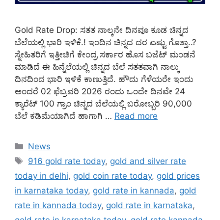
Gold Rate Drop: ಸತತ ನಾಲ್ಕನೇ ದಿನವೂ ಕೂಡ ಚಿನ್ನದ
ಬೆಲೆಯಲ್ಲಿ ಭಾರಿ ಇಳಿಕೆ.! ಇಂದಿನ ಚಿನ್ನದ ದರ ಎಷ್ಟು ಗೊತ್ತಾ..?
ಸ್ನೇಹಿತರಿಗೆ ಇತ್ತೀಚಿಗೆ ಕೇಂದ್ರ ಸರ್ಕಾರ ಹೊಸ ಬಜೆಟ್ ಮಂಡನೆ
ಮಾಡಿದೆ ಈ ಹಿನ್ನೆಲೆಯಲ್ಲಿ ಚಿನ್ನದ ಬೆಲೆ ಸತತವಾಗಿ ನಾಲ್ಕು
ದಿನದಿಂದ ಭಾರಿ ಇಳಿಕೆ ಕಾಣುತ್ತಿದೆ. ಹೌದು ಗೆಳೆಯರೇ ಇಂದು
ಅಂದರೆ 02 ಫೆಬ್ರವರಿ 2026 ರಂದು ಒಂದೇ ದಿನವೇ 24
ಕ್ಯಾರೆಟ್ 100 ಗ್ರಾಂ ಚಿನ್ನದ ಬೆಲೆಯಲ್ಲಿ ಬರೋಬ್ಬರಿ 90,000
ಬೆಲೆ ಕಡಿಮೆಯಾಗಿದೆ ಹಾಗಾಗಿ …
Read more
Categories
News
Tags
916 gold rate today
,
gold and silver rate
today in delhi
,
gold coin rate today
,
gold prices
in karnataka today
,
gold rate in kannada
,
gold
rate in kannada today
,
gold rate in karnataka
,
gold rate in karnataka today
,
gold rate kannada