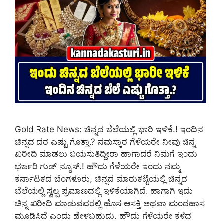
Gold Rate News: ಚಿನ್ನದ ಬೆಲೆಯಲ್ಲಿ ಭಾರಿ ಇಳಿಕೆ.! ಇಂದಿನ
ಚಿನ್ನದ ದರ ಎಷ್ಟು ಗೊತ್ತಾ.? ನಮಸ್ಕಾರ ಗೆಳೆಯರೇ ನೀವು ಚಿನ್ನ
ಖರೀದಿ ಮಾಡಲು ಬಯಸುತಿದ್ದೀರಾ ಹಾಗಾದರೆ ನಿಮಗೆ ಇಂದು
ಭರ್ಜರಿ ಗುಡ್ ನ್ಯೂಸ್.! ಹೌದು ಗೆಳೆಯರೇ ಇಂದು ನಮ್ಮ
ಕರ್ನಾಟಕದ ಬೆಂಗಳೂರು, ಚಿನ್ನದ ಮಾರುಕಟ್ಟೆಯಲ್ಲಿ ಚಿನ್ನದ
ಬೆಲೆಯಲ್ಲಿ ಸ್ವಲ್ಪ ಪ್ರಮಾಣದಲ್ಲಿ ಇಳಿಕೆಯಾಗಿದೆ. ಹಾಗಾಗಿ ಇದು
ಚಿನ್ನ ಖರೀದಿ ಮಾಡುವವರಲ್ಲಿ ಹೊಸ ಆಸಕ್ತಿ ಅಥವಾ ಮಂದಹಾಸ
ಮೂಡಿಸಿದೆ ಎಂದು ಹೇಳಬಹುದು. ಹೌದು ಗೆಳೆಯರೇ ಕಳೆದ