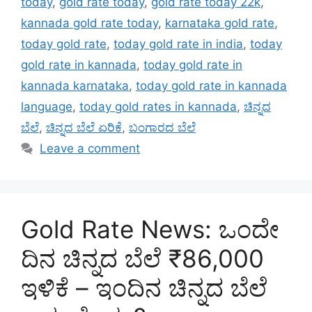
today
,
gold rate today
,
gold rate today 22k
,
kannada gold rate today
,
karnataka gold rate
,
today gold rate
,
today gold rate in india
,
today
gold rate in kannada
,
today gold rate in
kannada karnataka
,
today gold rate in kannada
language
,
today gold rates in kannada
,
ಚಿನ್ನದ
ಬೆಲೆ
,
ಚಿನ್ನದ ಬೆಲೆ ಏರಿಕೆ
,
ಬಂಗಾರದ ಬೆಲೆ
Leave a comment
Gold Rate News: ಒಂದೇ
ದಿನ ಚಿನ್ನದ ಬೆಲೆ ₹86,000
ಇಳಿಕೆ – ಇಂದಿನ ಚಿನ್ನದ ಬೆಲೆ