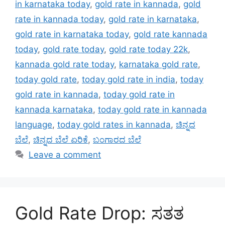
in karnataka today
,
gold rate in kannada
,
gold
rate in kannada today
,
gold rate in karnataka
,
gold rate in karnataka today
,
gold rate kannada
today
,
gold rate today
,
gold rate today 22k
,
kannada gold rate today
,
karnataka gold rate
,
today gold rate
,
today gold rate in india
,
today
gold rate in kannada
,
today gold rate in
kannada karnataka
,
today gold rate in kannada
language
,
today gold rates in kannada
,
ಚಿನ್ನದ
ಬೆಲೆ
,
ಚಿನ್ನದ ಬೆಲೆ ಏರಿಕೆ
,
ಬಂಗಾರದ ಬೆಲೆ
Leave a comment
Gold Rate Drop: ಸತತ