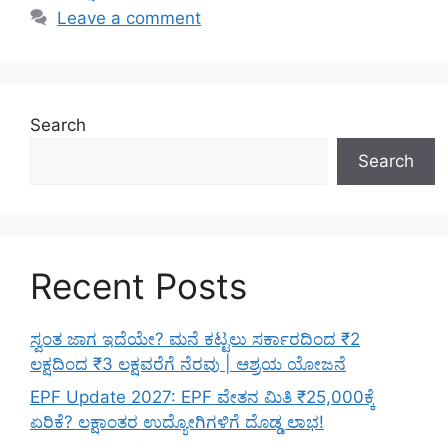
Leave a comment
Search
Search
Recent Posts
ಸ್ವಂತ ಜಾಗ ಇದೆಯೇ? ಮನೆ ಕಟ್ಟಲು ಸರ್ಕಾರದಿಂದ ₹2
ಲಕ್ಷದಿಂದ ₹3 ಲಕ್ಷವರೆಗೆ ನೆರವು | ಆಶ್ರಯ ಯೋಜನೆ
EPF Update 2027: EPF ವೇತನ ಮಿತಿ ₹25,000ಕ್ಕೆ
ಏರಿಕೆ? ಲಕ್ಷಾಂತರ ಉದ್ಯೋಗಿಗಳಿಗೆ ದೊಡ್ಡ ಲಾಭ!