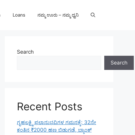
n
Loans
ನಮ್ಮ ಊರು – ನಮ್ಮ ಧ್ವನಿ
Search
Search
Recent Posts
ಗೃಹಲಕ್ಷ್ಮಿ ಫಲಾನುಭವಿಗಳ ಗಮನಕ್ಕೆ: 32ನೇ
ಕಂತಿನ ₹2000 ಹಣ ಬಿಡುಗಡೆ, ಬ್ಯಾಂಕ್