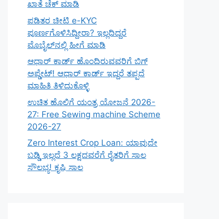
ಖಾತೆ ಚೆಕ್ ಮಾಡಿ
ಪಡಿತರ ಚೀಟಿ e-KYC
ಪೂರ್ಣಗೊಳಿಸಿದ್ದೀರಾ? ಇಲ್ಲದಿದ್ದರೆ
ಮೊಬೈಲ್‌ನಲ್ಲಿ ಹೀಗೆ ಮಾಡಿ
ಆಧಾರ್ ಕಾರ್ಡ್ ಹೊಂದಿರುವವರಿಗೆ ಬಿಗ್
ಅಪ್ಡೇಟ್! ಆಧಾರ್ ಕಾರ್ಡ್ ಇದ್ದರೆ ತಪ್ಪದೆ
ಮಾಹಿತಿ ತಿಳಿದುಕೊಳ್ಳಿ
ಉಚಿತ ಹೊಲಿಗೆ ಯಂತ್ರ ಯೋಜನೆ 2026-
27: Free Sewing machine Scheme
2026-27
Zero Interest Crop Loan: ಯಾವುದೇ
ಬಡ್ಡಿ ಇಲ್ಲದೆ 3 ಲಕ್ಷದವರೆಗೆ ರೈತರಿಗೆ ಸಾಲ
ಸೌಲಭ್ಯ! ಕೃಷಿ ಸಾಲ