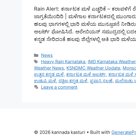
Rain Alert: ಕರ್ನಾಟಕ ಮಳೆ ಎಚ್ಚರಿಕೆ – ಕರಾವಳಿಗೆ ರೆ
ಜಾಗ್ರತೆಯಿಂದಿರಿ | ಮಳೆಗಾಲ ಕರ್ನಾಟಕದಲ್ಲಿ ಮುಂಗಾರು 
ಹಲವು ಭಾಗಗಳಲ್ಲಿ ಭಾರಿ ಮಳೆಯ ಮುನ್ಸೂಚನೆ ನೀಡಿರುವ
ಅಲರ್ಟ್ ಘೋಷಿಸಿದೆ. ಅರೇಬಿಯನ್ ಸಮುದ್ರದಲ್ಲಿ ಬದಲಾ
ಕನ್ನಡ ಸೇರಿದಂತೆ ಹಲವು ಜಿಲ್ಲೆಗಳಲ್ಲಿ ಅತಿ ಭಾರಿ ಮಳೆಯ
Categories
News
Tags
Heavy Rain Karnataka
,
IMD Karnataka Weather
Weather News
,
KSNDMC Weather Update
,
Monso
ಉತ್ತರ ಕನ್ನಡ ಮಳೆ
,
ಕರ್ನಾಟಕ ಮಳೆ ಅಲರ್ಟ್
,
ಕರ್ನಾಟಕ ಮಳೆ ಸು
ಉಡುಪಿ ಮಳೆ
,
ದಕ್ಷಿಣ ಕನ್ನಡ ಮಳೆ
,
ಪ್ರವಾಸಿ ಸಲಹೆ
,
ಮಲೆನಾಡು ಭ
Leave a comment
© 2026 kannada kasturi
• Built with
GenerateP