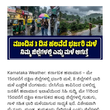
Karnataka Weather: ಕರ್ನಾಟಕ ಹವಾಮಾನ – ಮೇ
15ರವರೆಗೆ ದಕ್ಷಿಣ ಜಿಲ್ಲೆಗಳಲ್ಲಿ ಭರ್ಜರಿ ಮಳೆ, 8 ಜಿಲ್ಲೆಗಳಿಗೆ ಭಾರಿ
ಮಳೆ ಎಚ್ಚರಿಕೆ ಬೆಂಗಳೂರು: ಬೇಸಿಗೆಯ ಕಾವಿನಿಂದ ಬಳಲಿದ್ದ
ಜನತೆಗೆ ಹವಾಮಾನ ಇಲಾಖೆಯಿಂದ ಸಿಹಿ ಸುದ್ದಿ. ಮೇ 11ರಿಂದ
15ರವರೆಗೆ ದಕ್ಷಿಣ ಕರ್ನಾಟಕದ ಹಲವು ಜಿಲ್ಲೆಗಳಲ್ಲಿ ಗುಡುಗು,
ಗಾಳಿ ಸಹಿತ ಭಾರಿ ಮಳೆಯಾಗುವ ಸಾಧ್ಯತೆ ಇದೆ. ವಿಶೇಷವಾಗಿ
ಮೈಸೂರು, ಮಂಡ್ಯ, ತುಮಕೂರು ಸೇರಿದಂತೆ ಎಂಟು ಜಿಲ್ಲೆಗಳಲ್ಲಿ