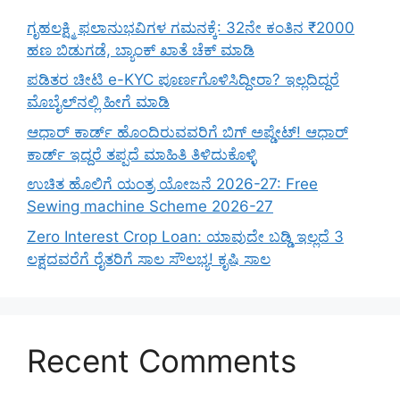
ಗೃಹಲಕ್ಷ್ಮಿ ಫಲಾನುಭವಿಗಳ ಗಮನಕ್ಕೆ: 32ನೇ ಕಂತಿನ ₹2000
ಹಣ ಬಿಡುಗಡೆ, ಬ್ಯಾಂಕ್ ಖಾತೆ ಚೆಕ್ ಮಾಡಿ
ಪಡಿತರ ಚೀಟಿ e-KYC ಪೂರ್ಣಗೊಳಿಸಿದ್ದೀರಾ? ಇಲ್ಲದಿದ್ದರೆ
ಮೊಬೈಲ್‌ನಲ್ಲಿ ಹೀಗೆ ಮಾಡಿ
ಆಧಾರ್ ಕಾರ್ಡ್ ಹೊಂದಿರುವವರಿಗೆ ಬಿಗ್ ಅಪ್ಡೇಟ್! ಆಧಾರ್
ಕಾರ್ಡ್ ಇದ್ದರೆ ತಪ್ಪದೆ ಮಾಹಿತಿ ತಿಳಿದುಕೊಳ್ಳಿ
ಉಚಿತ ಹೊಲಿಗೆ ಯಂತ್ರ ಯೋಜನೆ 2026-27: Free
Sewing machine Scheme 2026-27
Zero Interest Crop Loan: ಯಾವುದೇ ಬಡ್ಡಿ ಇಲ್ಲದೆ 3
ಲಕ್ಷದವರೆಗೆ ರೈತರಿಗೆ ಸಾಲ ಸೌಲಭ್ಯ! ಕೃಷಿ ಸಾಲ
Recent Comments