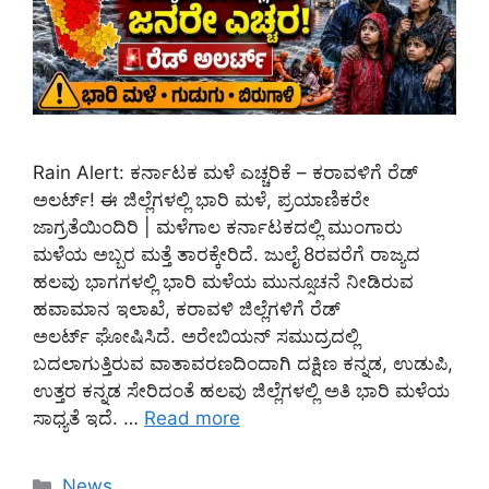
Rain Alert: ಕರ್ನಾಟಕ ಮಳೆ ಎಚ್ಚರಿಕೆ – ಕರಾವಳಿಗೆ ರೆಡ್
ಅಲರ್ಟ್! ಈ ಜಿಲ್ಲೆಗಳಲ್ಲಿ ಭಾರಿ ಮಳೆ, ಪ್ರಯಾಣಿಕರೇ
ಜಾಗ್ರತೆಯಿಂದಿರಿ | ಮಳೆಗಾಲ ಕರ್ನಾಟಕದಲ್ಲಿ ಮುಂಗಾರು
ಮಳೆಯ ಅಬ್ಬರ ಮತ್ತೆ ತಾರಕ್ಕೇರಿದೆ. ಜುಲೈ 8ರವರೆಗೆ ರಾಜ್ಯದ
ಹಲವು ಭಾಗಗಳಲ್ಲಿ ಭಾರಿ ಮಳೆಯ ಮುನ್ಸೂಚನೆ ನೀಡಿರುವ
ಹವಾಮಾನ ಇಲಾಖೆ, ಕರಾವಳಿ ಜಿಲ್ಲೆಗಳಿಗೆ ರೆಡ್
ಅಲರ್ಟ್ ಘೋಷಿಸಿದೆ. ಅರೇಬಿಯನ್ ಸಮುದ್ರದಲ್ಲಿ
ಬದಲಾಗುತ್ತಿರುವ ವಾತಾವರಣದಿಂದಾಗಿ ದಕ್ಷಿಣ ಕನ್ನಡ, ಉಡುಪಿ,
ಉತ್ತರ ಕನ್ನಡ ಸೇರಿದಂತೆ ಹಲವು ಜಿಲ್ಲೆಗಳಲ್ಲಿ ಅತಿ ಭಾರಿ ಮಳೆಯ
ಸಾಧ್ಯತೆ ಇದೆ. …
Read more
Categories
News