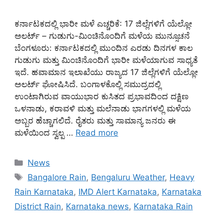
ಕರ್ನಾಟಕದಲ್ಲಿ ಭಾರೀ ಮಳೆ ಎಚ್ಚರಿಕೆ: 17 ಜಿಲ್ಲೆಗಳಿಗೆ ಯೆಲ್ಲೋ
ಅಲರ್ಟ್ – ಗುಡುಗು-ಮಿಂಚಿನೊಂದಿಗೆ ಮಳೆಯ ಮುನ್ಸೂಚನೆ
ಬೆಂಗಳೂರು: ಕರ್ನಾಟಕದಲ್ಲಿ ಮುಂದಿನ ಎರಡು ದಿನಗಳ ಕಾಲ
ಗುಡುಗು ಮತ್ತು ಮಿಂಚಿನೊಂದಿಗೆ ಭಾರೀ ಮಳೆಯಾಗುವ ಸಾಧ್ಯತೆ
ಇದೆ. ಹವಾಮಾನ ಇಲಾಖೆಯು ರಾಜ್ಯದ 17 ಜಿಲ್ಲೆಗಳಿಗೆ ಯೆಲ್ಲೋ
ಅಲರ್ಟ್ ಘೋಷಿಸಿದೆ. ಬಂಗಾಳಕೊಲ್ಲಿ ಸಮುದ್ರದಲ್ಲಿ
ಉಂಟಾಗಿರುವ ವಾಯುಭಾರ ಕುಸಿತದ ಪ್ರಭಾವದಿಂದ ದಕ್ಷಿಣ
ಒಳನಾಡು, ಕರಾವಳಿ ಮತ್ತು ಮಲೆನಾಡು ಭಾಗಗಳಲ್ಲಿ ಮಳೆಯ
ಅಬ್ಬರ ಹೆಚ್ಚಾಗಲಿದೆ. ರೈತರು ಮತ್ತು ಸಾಮಾನ್ಯ ಜನರು ಈ
ಮಳೆಯಿಂದ ಸ್ವಲ್ಪ …
Read more
Categories
News
Tags
Bangalore Rain
,
Bengaluru Weather
,
Heavy
Rain Karnataka
,
IMD Alert Karnataka
,
Karnataka
District Rain
,
Karnataka news
,
Karnataka Rain