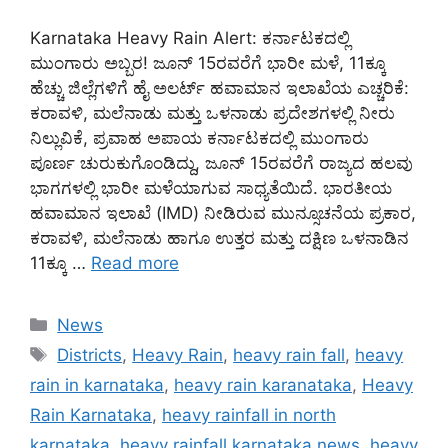
Karnataka Heavy Rain Alert: ಕರ್ನಾಟಕದಲ್ಲಿ
ಮುಂಗಾರು ಅಬ್ಬರ! ಜೂನ್ 15ರವರೆಗೆ ಭಾರೀ ಮಳೆ, 11ಕ್ಕೂ
ಹೆಚ್ಚು ಜಿಲ್ಲೆಗಳಿಗೆ ಹೈ ಅಲರ್ಟ್ ಹವಾಮಾನ ಇಲಾಖೆಯ ಎಚ್ಚರಿಕೆ:
ಕರಾವಳಿ, ಮಲೆನಾಡು ಮತ್ತು ಒಳನಾಡು ಪ್ರದೇಶಗಳಲ್ಲಿ ನೀರು
ನಿಲ್ಲುವಿಕೆ, ಪ್ರವಾಹ ಅಪಾಯ ಕರ್ನಾಟಕದಲ್ಲಿ ಮುಂಗಾರು
ಪೂರ್ಣ ಚುರುಕುಗೊಂಡಿದ್ದು, ಜೂನ್ 15ರವರೆಗೆ ರಾಜ್ಯದ ಹಲವು
ಭಾಗಗಳಲ್ಲಿ ಭಾರೀ ಮಳೆಯಾಗುವ ಸಾಧ್ಯತೆಯಿದೆ. ಭಾರತೀಯ
ಹವಾಮಾನ ಇಲಾಖೆ (IMD) ನೀಡಿರುವ ಮುನ್ಸೂಚನೆಯ ಪ್ರಕಾರ,
ಕರಾವಳಿ, ಮಲೆನಾಡು ಹಾಗೂ ಉತ್ತರ ಮತ್ತು ದಕ್ಷಿಣ ಒಳನಾಡಿನ
11ಕ್ಕೂ …
Read more
Categories
News
Tags
Districts
,
Heavy Rain
,
heavy rain fall
,
heavy
rain in karnataka
,
heavy rain karanataka
,
Heavy
Rain Karnataka
,
heavy rainfall in north
karnataka
,
heavy rainfall karnataka news
,
heavy