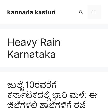
Skip
to
kannada kasturi
Menu
content
Heavy Rain
Karnataka
ಜುಲೈ 10ರವರೆಗೆ
ಕರ್ನಾಟಕದಲ್ಲಿ ಭಾರಿ ಮಳೆ: ಈ
ಜಿಲ್ಲೆಗಳಲ್ಲಿ ಶಾಲೆಗಳಿಗೆ ರಜೆ