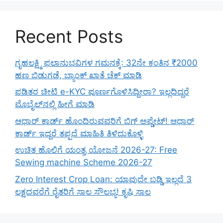
Recent Posts
ಗೃಹಲಕ್ಷ್ಮಿ ಫಲಾನುಭವಿಗಳ ಗಮನಕ್ಕೆ: 32ನೇ ಕಂತಿನ ₹2000
ಹಣ ಬಿಡುಗಡೆ, ಬ್ಯಾಂಕ್ ಖಾತೆ ಚೆಕ್ ಮಾಡಿ
ಪಡಿತರ ಚೀಟಿ e-KYC ಪೂರ್ಣಗೊಳಿಸಿದ್ದೀರಾ? ಇಲ್ಲದಿದ್ದರೆ
ಮೊಬೈಲ್‌ನಲ್ಲಿ ಹೀಗೆ ಮಾಡಿ
ಆಧಾರ್ ಕಾರ್ಡ್ ಹೊಂದಿರುವವರಿಗೆ ಬಿಗ್ ಅಪ್ಡೇಟ್! ಆಧಾರ್
ಕಾರ್ಡ್ ಇದ್ದರೆ ತಪ್ಪದೆ ಮಾಹಿತಿ ತಿಳಿದುಕೊಳ್ಳಿ
ಉಚಿತ ಹೊಲಿಗೆ ಯಂತ್ರ ಯೋಜನೆ 2026-27: Free
Sewing machine Scheme 2026-27
Zero Interest Crop Loan: ಯಾವುದೇ ಬಡ್ಡಿ ಇಲ್ಲದೆ 3
ಲಕ್ಷದವರೆಗೆ ರೈತರಿಗೆ ಸಾಲ ಸೌಲಭ್ಯ! ಕೃಷಿ ಸಾಲ