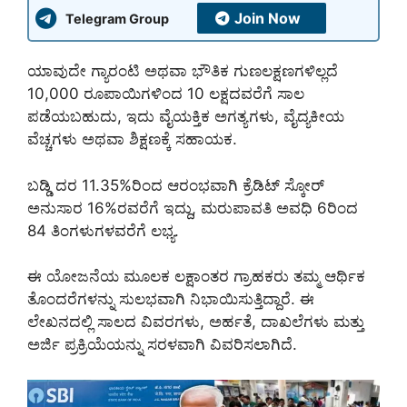
Join Now
Telegram Group
ಯಾವುದೇ ಗ್ಯಾರಂಟಿ ಅಥವಾ ಭೌತಿಕ ಗುಣಲಕ್ಷಣಗಳಿಲ್ಲದೆ
10,000 ರೂಪಾಯಿಗಳಿಂದ 10 ಲಕ್ಷದವರೆಗೆ ಸಾಲ
ಪಡೆಯಬಹುದು, ಇದು ವೈಯಕ್ತಿಕ ಅಗತ್ಯಗಳು, ವೈದ್ಯಕೀಯ
ವೆಚ್ಚಗಳು ಅಥವಾ ಶಿಕ್ಷಣಕ್ಕೆ ಸಹಾಯಕ.
ಬಡ್ಡಿ ದರ 11.35%ರಿಂದ ಆರಂಭವಾಗಿ ಕ್ರೆಡಿಟ್ ಸ್ಕೋರ್
ಅನುಸಾರ 16%ರವರೆಗೆ ಇದ್ದು, ಮರುಪಾವತಿ ಅವಧಿ 6ರಿಂದ
84 ತಿಂಗಳುಗಳವರೆಗೆ ಲಭ್ಯ.
ಈ ಯೋಜನೆಯ ಮೂಲಕ ಲಕ್ಷಾಂತರ ಗ್ರಾಹಕರು ತಮ್ಮ ಆರ್ಥಿಕ
ತೊಂದರೆಗಳನ್ನು ಸುಲಭವಾಗಿ ನಿಭಾಯಿಸುತ್ತಿದ್ದಾರೆ. ಈ
ಲೇಖನದಲ್ಲಿ ಸಾಲದ ವಿವರಗಳು, ಅರ್ಹತೆ, ದಾಖಲೆಗಳು ಮತ್ತು
ಅರ್ಜಿ ಪ್ರಕ್ರಿಯೆಯನ್ನು ಸರಳವಾಗಿ ವಿವರಿಸಲಾಗಿದೆ.