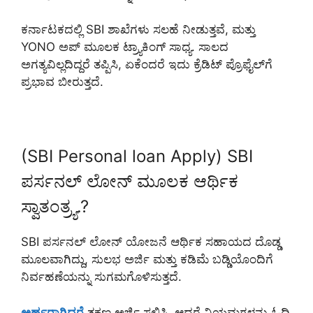
ಕರ್ನಾಟಕದಲ್ಲಿ SBI ಶಾಖೆಗಳು ಸಲಹೆ ನೀಡುತ್ತವೆ, ಮತ್ತು
YONO ಅಪ್ ಮೂಲಕ ಟ್ರ್ಯಾಕಿಂಗ್ ಸಾಧ್ಯ. ಸಾಲದ
ಅಗತ್ಯವಿಲ್ಲದಿದ್ದರೆ ತಪ್ಪಿಸಿ, ಏಕೆಂದರೆ ಇದು ಕ್ರೆಡಿಟ್ ಪ್ರೊಫೈಲ್‌ಗೆ
ಪ್ರಭಾವ ಬೀರುತ್ತದೆ.
(SBI Personal loan Apply) SBI
ಪರ್ಸನಲ್ ಲೋನ್ ಮೂಲಕ ಆರ್ಥಿಕ
ಸ್ವಾತಂತ್ರ್ಯ.?
SBI ಪರ್ಸನಲ್ ಲೋನ್ ಯೋಜನೆ ಆರ್ಥಿಕ ಸಹಾಯದ ದೊಡ್ಡ
ಮೂಲವಾಗಿದ್ದು, ಸುಲಭ ಅರ್ಜಿ ಮತ್ತು ಕಡಿಮೆ ಬಡ್ಡಿಯೊಂದಿಗೆ
ನಿರ್ವಹಣೆಯನ್ನು ಸುಗಮಗೊಳಿಸುತ್ತದೆ.
ಅರ್ಹರಾಗಿದ್ದರೆ
ತಕ್ಷಣ ಅರ್ಜಿ ಸಲ್ಲಿಸಿ, ಆದರೆ ನಿಯಮಗಳನ್ನು ಓದಿ