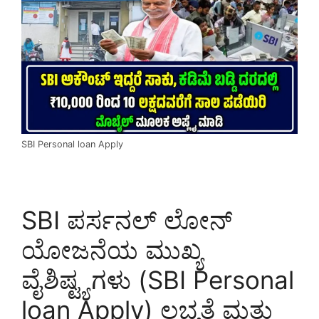
SBI Personal loan Apply
SBI ಪರ್ಸನಲ್ ಲೋನ್
ಯೋಜನೆಯ ಮುಖ್ಯ
ವೈಶಿಷ್ಟ್ಯಗಳು (SBI Personal
loan Apply) ಲಭ್ಯತೆ ಮತ್ತು