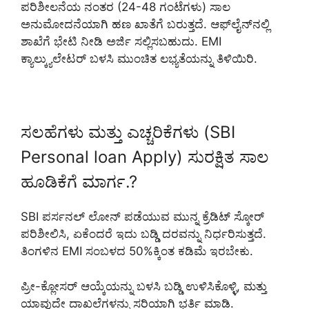
ಪರಿಶೀಲನೆಯ ನಂತರ (24-48 ಗಂಟೆಗಳು) ಸಾಲ
ಅನುಮೋದನೆಯಾಗಿ ಹಣ ಖಾತೆಗೆ ಬರುತ್ತದೆ. ಆಫ್‌ಲೈನ್‌ನಲ್ಲಿ
ಶಾಖೆಗೆ ಭೇಟಿ ನೀಡಿ ಅರ್ಜಿ ಸಲ್ಲಿಸಬಹುದು. EMI
ಕ್ಯಾಲ್ಕ್ಯುಲೇಟರ್ ಬಳಸಿ ಮುಂಚಿತ ಲಭ್ಯತೆಯನ್ನು ತಿಳಿಯಿರಿ.
ಸಲಹೆಗಳು ಮತ್ತು ಎಚ್ಚರಿಕೆಗಳು (SBI
Personal loan Apply) ಸುರಕ್ಷಿತ ಸಾಲ
ಹೂಡಿಕೆಗೆ ಮಾರ್ಗ.?
SBI ಪರ್ಸನಲ್ ಲೋನ್ ಪಡೆಯುವ ಮುನ್ನ ಕ್ರೆಡಿಟ್ ಸ್ಕೋರ್
ಪರಿಶೀಲಿಸಿ, ಏಕೆಂದರೆ ಇದು ಬಡ್ಡಿ ದರವನ್ನು ನಿರ್ಧರಿಸುತ್ತದೆ.
ತಿಂಗಳಿನ EMI ಸಂಬಳದ 50%ಕ್ಕಿಂತ ಕಡಿಮೆ ಇರಬೇಕು.
ಪ್ರೀ-ಕ್ಲೋಸರ್ ಆಯ್ಕೆಯನ್ನು ಬಳಸಿ ಬಡ್ಡಿ ಉಳಿಸಿಕೊಳ್ಳಿ, ಮತ್ತು
ಯಾವುದೇ ದಾಖಲೆಗಳನ್ನು ಸರಿಯಾಗಿ ಭರ್ತಿ ಮಾಡಿ.