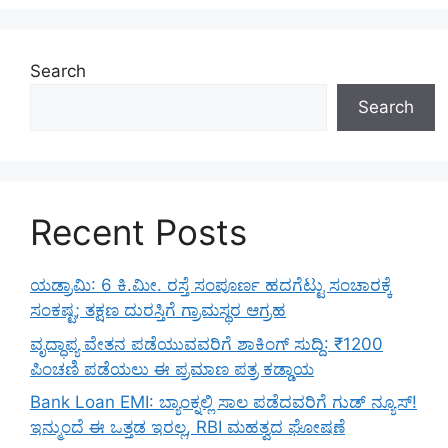
Search
Search
Recent Posts
ಯಡ್ರಾಮಿ: 6 ಕಿ.ಮೀ. ರಸ್ತೆ ಸಂಪೂರ್ಣ ಹದಗೆಟ್ಟು ಸಂಚಾರಕ್ಕೆ
ಸಂಕಷ್ಟ; ತಕ್ಷಣ ದುರಸ್ತಿಗೆ ಗ್ರಾಮಸ್ಥರ ಆಗ್ರಹ
ವೃದ್ಧಾಪ್ಯ ವೇತನ ಪಡೆಯುವವರಿಗೆ ಶಾಕಿಂಗ್ ಸುದ್ದಿ: ₹1200
ಪಿಂಚಣಿ ಪಡೆಯಲು ಈ ಪ್ರಮಾಣ ಪತ್ರ ಕಡ್ಡಾಯ
Bank Loan EMI: ಬ್ಯಾಂಕ್ನಲ್ಲಿ ಸಾಲ ಪಡೆದವರಿಗೆ ಗುಡ್ ನ್ಯೂಸ್!
ಇನ್ಮುಂದೆ ಈ ಒತ್ತಡ ಇರಲ್ಲ, RBI ಮಹತ್ವದ ಘೋಷಣೆ