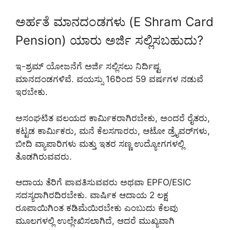
ಅರ್ಹತೆ ಮಾನದಂಡಗಳು (E Shram Card
Pension) ಯಾರು ಅರ್ಜಿ ಸಲ್ಲಿಸಬಹುದು?
ಇ-ಶ್ರಮ್ ಯೋಜನೆಗೆ ಅರ್ಜಿ ಸಲ್ಲಿಸಲು ನಿರ್ದಿಷ್ಟ
ಮಾನದಂಡಗಳಿವೆ. ವಯಸ್ಸು 16ರಿಂದ 59 ವರ್ಷಗಳ ನಡುವೆ
ಇರಬೇಕು.
ಅಸಂಘಟಿತ ವಲಯದ ಕಾರ್ಮಿಕರಾಗಿರಬೇಕು, ಅಂದರೆ ರೈತರು,
ಕಟ್ಟಡ ಕಾರ್ಮಿಕರು, ಮನೆ ಕೆಲಸಗಾರರು, ಆಟೋ ಡ್ರೈವರ್‌ಗಳು,
ಬೀದಿ ವ್ಯಾಪಾರಿಗಳು ಮತ್ತು ಇತರ ಸಣ್ಣ ಉದ್ಯೋಗಗಳಲ್ಲಿ
ತೊಡಗಿರುವವರು.
ಆದಾಯ ತೆರಿಗೆ ಪಾವತಿಸುವವರು ಅಥವಾ EPFO/ESIC
ಸದಸ್ಯರಾಗಿರದಿರಬೇಕು. ವಾರ್ಷಿಕ ಆದಾಯ 2 ಲಕ್ಷ
ರೂಪಾಯಿಗಿಂತ ಕಡಿಮೆಯಿರಬೇಕು ಎಂಬುದು ಕೆಲವು
ಮೂಲಗಳಲ್ಲಿ ಉಲ್ಲೇಖಿಸಲಾಗಿದೆ, ಆದರೆ ಮುಖ್ಯವಾಗಿ