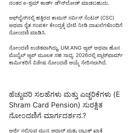
ನಂತರ e-ಶ್ರಮ್ ಕಾರ್ಡ್ ಡೌನ್‌ಲೋಡ್ ಮಾಡಬಹುದು.
ಆಫ್‌ಲೈನ್‌ನಲ್ಲಿ ಹತ್ತಿರದ ಕಾಮನ್ ಸರ್ವಿಸ್ ಸೆಂಟರ್ (CSC)
ಅಥವಾ ರೈತ ಸಂಪರ್ಕ ಕೇಂದ್ರಕ್ಕೆ ಭೇಟಿ ನೀಡಿ ದಾಖಲೆಗಳೊಂದಿಗೆ
ನೋಂದಣಿ ಮಾಡಿಸಿ.
ನೋಂದಣಿ ಉಚಿತವಾಗಿದ್ದು, UM.ANG ಆ್ಯಪ್ ಅಥವಾ ಹೊಸ
ಮೊಬೈಲ್ ಆ್ಯಪ್ ಮೂಲಕ ಸಹ ಸಾಧ್ಯ. 2026ರಲ್ಲಿ ಪ್ಲಾಟ್‌ಫಾರ್ಮ್
ಕಾರ್ಮಿಕರಿಗೆ ವಿಶೇಷ ನೋಂದಣಿ ಆಯ್ಕೆ ಸೇರಿಸಲಾಗಿದೆ.
ಹೆಚ್ಚುವರಿ ಸಲಹೆಗಳು ಮತ್ತು ಎಚ್ಚರಿಕೆಗಳು (E
Shram Card Pension) ಸುರಕ್ಷಿತ
ನೋಂದಣಿಗೆ ಮಾರ್ಗದರ್ಶನ.?
ಅರ್ಜಿ ಸಲ್ಲಿಸುವ ಮುನ್ನ ಆಧಾರ್ ಮತ್ತು ಬ್ಯಾಂಕ್ ಖಾತೆ