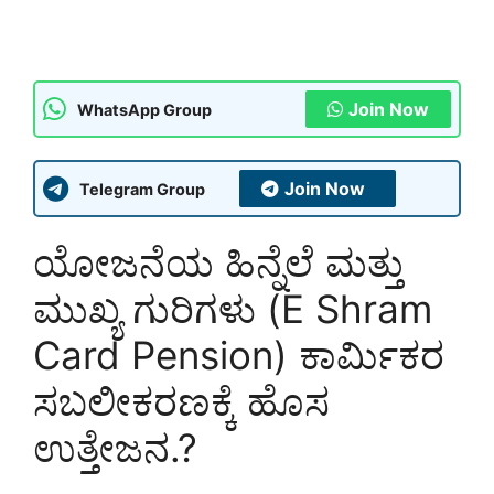
Join Now
WhatsApp Group
Join Now
Telegram Group
ಯೋಜನೆಯ ಹಿನ್ನೆಲೆ ಮತ್ತು
ಮುಖ್ಯ ಗುರಿಗಳು (E Shram
Card Pension) ಕಾರ್ಮಿಕರ
ಸಬಲೀಕರಣಕ್ಕೆ ಹೊಸ
ಉತ್ತೇಜನ.?