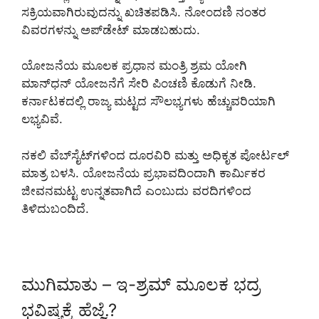
ಸಕ್ರಿಯವಾಗಿರುವುದನ್ನು ಖಚಿತಪಡಿಸಿ. ನೋಂದಣಿ ನಂತರ
ವಿವರಗಳನ್ನು ಅಪ್‌ಡೇಟ್ ಮಾಡಬಹುದು.
ಯೋಜನೆಯ ಮೂಲಕ ಪ್ರಧಾನ ಮಂತ್ರಿ ಶ್ರಮ ಯೋಗಿ
ಮಾನ್‌ಧನ್ ಯೋಜನೆಗೆ ಸೇರಿ ಪಿಂಚಣಿ ಕೊಡುಗೆ ನೀಡಿ.
ಕರ್ನಾಟಕದಲ್ಲಿ ರಾಜ್ಯ ಮಟ್ಟದ ಸೌಲಭ್ಯಗಳು ಹೆಚ್ಚುವರಿಯಾಗಿ
ಲಭ್ಯವಿವೆ.
ನಕಲಿ ವೆಬ್‌ಸೈಟ್‌ಗಳಿಂದ ದೂರವಿರಿ ಮತ್ತು ಅಧಿಕೃತ ಪೋರ್ಟಲ್
ಮಾತ್ರ ಬಳಸಿ. ಯೋಜನೆಯ ಪ್ರಭಾವದಿಂದಾಗಿ ಕಾರ್ಮಿಕರ
ಜೀವನಮಟ್ಟ ಉನ್ನತವಾಗಿದೆ ಎಂಬುದು ವರದಿಗಳಿಂದ
ತಿಳಿದುಬಂದಿದೆ.
ಮುಗಿಮಾತು – ಇ-ಶ್ರಮ್ ಮೂಲಕ ಭದ್ರ
ಭವಿಷ್ಯಕ್ಕೆ ಹೆಜ್ಜೆ.?