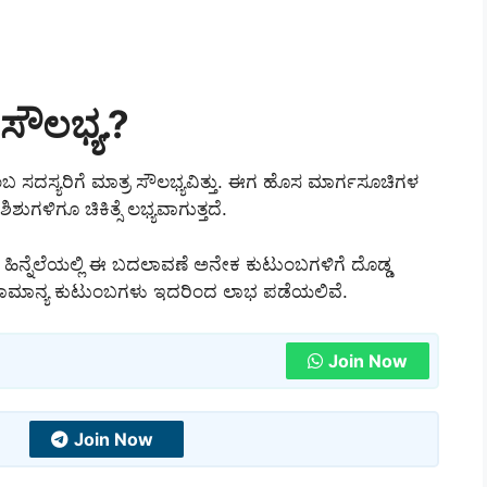
ಸೌಲಭ್ಯ.?
 ಸದಸ್ಯರಿಗೆ ಮಾತ್ರ ಸೌಲಭ್ಯವಿತ್ತು. ಈಗ ಹೊಸ ಮಾರ್ಗಸೂಚಿಗಳ
ಳಿಗೂ ಚಿಕಿತ್ಸೆ ಲಭ್ಯವಾಗುತ್ತದೆ.
ವ ಹಿನ್ನೆಲೆಯಲ್ಲಿ ಈ ಬದಲಾವಣೆ ಅನೇಕ ಕುಟುಂಬಗಳಿಗೆ ದೊಡ್ಡ
್ಲಿ ಸಾಮಾನ್ಯ ಕುಟುಂಬಗಳು ಇದರಿಂದ ಲಾಭ ಪಡೆಯಲಿವೆ.
Join Now
Join Now