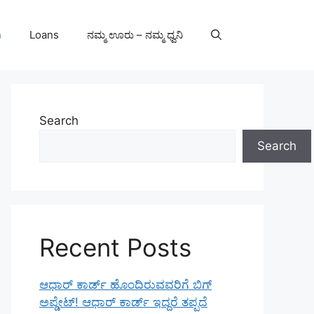
n
Loans
ನಮ್ಮ ಊರು – ನಮ್ಮ ಧ್ವನಿ
Search
Search
Recent Posts
ಆಧಾರ್ ಕಾರ್ಡ್ ಹೊಂದಿರುವವರಿಗೆ ಬಿಗ್
ಅಪ್ಡೇಟ್! ಆಧಾರ್ ಕಾರ್ಡ್ ಇದ್ದರೆ ತಪ್ಪದೆ