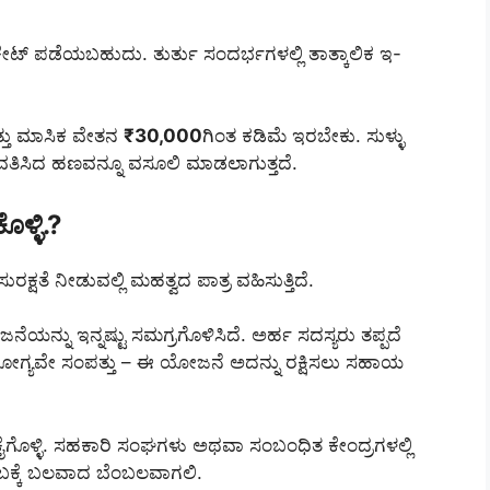
ಿಕೇಟ್ ಪಡೆಯಬಹುದು. ತುರ್ತು ಸಂದರ್ಭಗಳಲ್ಲಿ ತಾತ್ಕಾಲಿಕ ಇ-
್ತು ಮಾಸಿಕ ವೇತನ
₹30,000
ಗಿಂತ ಕಡಿಮೆ ಇರಬೇಕು. ಸುಳ್ಳು
ಪಾವತಿಸಿದ ಹಣವನ್ನೂ ವಸೂಲಿ ಮಾಡಲಾಗುತ್ತದೆ.
್ಳಿ.?
್ಷತೆ ನೀಡುವಲ್ಲಿ ಮಹತ್ವದ ಪಾತ್ರ ವಹಿಸುತ್ತಿದೆ.
ನೆಯನ್ನು ಇನ್ನಷ್ಟು ಸಮಗ್ರಗೊಳಿಸಿದೆ. ಅರ್ಹ ಸದಸ್ಯರು ತಪ್ಪದೆ
ರೋಗ್ಯವೇ ಸಂಪತ್ತು – ಈ ಯೋಜನೆ ಅದನ್ನು ರಕ್ಷಿಸಲು ಸಹಾಯ
ಕೈಗೊಳ್ಳಿ. ಸಹಕಾರಿ ಸಂಘಗಳು ಅಥವಾ ಸಂಬಂಧಿತ ಕೇಂದ್ರಗಳಲ್ಲಿ
ಬಕ್ಕೆ ಬಲವಾದ ಬೆಂಬಲವಾಗಲಿ.