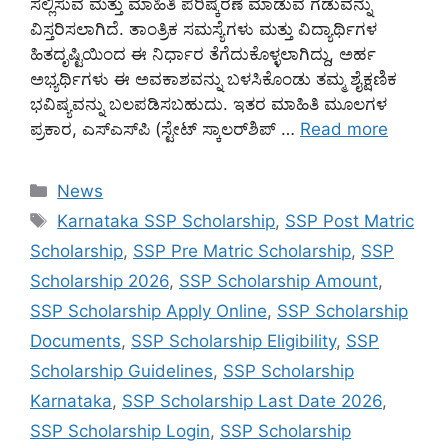
ಸಲ್ಲಿಸುವ ಮತ್ತು ಮಾಹಿತಿ ಪರಿಷ್ಕರಣೆ ಮಾಡುವ ಗಡುವನ್ನು
ವಿಸ್ತರಿಸಲಾಗಿದೆ. ತಾಂತ್ರಿಕ ಸಮಸ್ಯೆಗಳು ಮತ್ತು ವಿದ್ಯಾರ್ಥಿಗಳ
ಹಿತದೃಷ್ಟಿಯಿಂದ ಈ ನಿರ್ಧಾರ ತೆಗೆದುಕೊಳ್ಳಲಾಗಿದ್ದು, ಅರ್ಹ
ಅಭ್ಯರ್ಥಿಗಳು ಈ ಅವಕಾಶವನ್ನು ಬಳಸಿಕೊಂಡು ತಮ್ಮ ಶೈಕ್ಷಣಿಕ
ಭವಿಷ್ಯವನ್ನು ಬಲಪಡಿಸಬಹುದು. ಇತರ ಮಾಹಿತಿ ಮೂಲಗಳ
ಪ್ರಕಾರ, ಎಸ್‌ಎಸ್‌ಪಿ (ಸ್ಟೇಟ್ ಸ್ಕಾಲರ್‌ಶಿಪ್ …
Read more
Categories
News
Tags
Karnataka SSP Scholarship
,
SSP Post Matric
Scholarship
,
SSP Pre Matric Scholarship
,
SSP
Scholarship 2026
,
SSP Scholarship Amount
,
SSP Scholarship Apply Online
,
SSP Scholarship
Documents
,
SSP Scholarship Eligibility
,
SSP
Scholarship Guidelines
,
SSP Scholarship
Karnataka
,
SSP Scholarship Last Date 2026
,
SSP Scholarship Login
,
SSP Scholarship