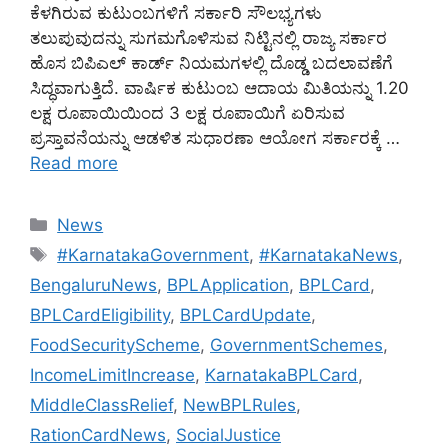
ಕೆಳಗಿರುವ ಕುಟುಂಬಗಳಿಗೆ ಸರ್ಕಾರಿ ಸೌಲಭ್ಯಗಳು
ತಲುಪುವುದನ್ನು ಸುಗಮಗೊಳಿಸುವ ನಿಟ್ಟಿನಲ್ಲಿ ರಾಜ್ಯ ಸರ್ಕಾರ
ಹೊಸ ಬಿಪಿಎಲ್ ಕಾರ್ಡ್ ನಿಯಮಗಳಲ್ಲಿ ದೊಡ್ಡ ಬದಲಾವಣೆಗೆ
ಸಿದ್ಧವಾಗುತ್ತಿದೆ. ವಾರ್ಷಿಕ ಕುಟುಂಬ ಆದಾಯ ಮಿತಿಯನ್ನು 1.20
ಲಕ್ಷ ರೂಪಾಯಿಯಿಂದ 3 ಲಕ್ಷ ರೂಪಾಯಿಗೆ ಏರಿಸುವ
ಪ್ರಸ್ತಾವನೆಯನ್ನು ಆಡಳಿತ ಸುಧಾರಣಾ ಆಯೋಗ ಸರ್ಕಾರಕ್ಕೆ …
Read more
Categories
News
Tags
#KarnatakaGovernment
,
#KarnatakaNews
,
BengaluruNews
,
BPLApplication
,
BPLCard
,
BPLCardEligibility
,
BPLCardUpdate
,
FoodSecurityScheme
,
GovernmentSchemes
,
IncomeLimitIncrease
,
KarnatakaBPLCard
,
MiddleClassRelief
,
NewBPLRules
,
RationCardNews
,
SocialJustice