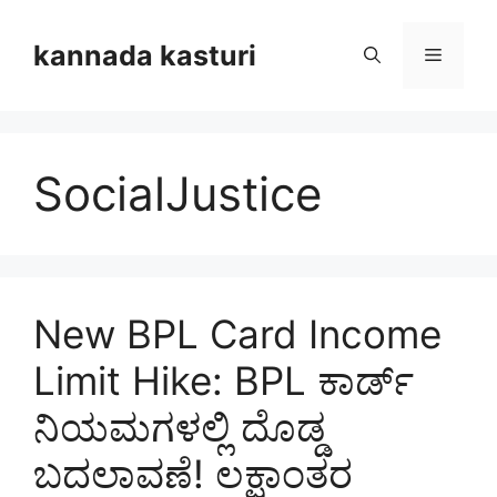
Skip
to
kannada kasturi
Menu
content
SocialJustice
New BPL Card Income
Limit Hike: BPL ಕಾರ್ಡ್
ನಿಯಮಗಳಲ್ಲಿ ದೊಡ್ಡ
ಬದಲಾವಣೆ! ಲಕ್ಷಾಂತರ