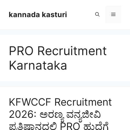
Skip
to
kannada kasturi
Menu
content
PRO Recruitment
Karnataka
KFWCCF Recruitment
2026: ಅರಣ್ಯ ವನ್ಯಜೀವಿ
ಪ್ರತಿಷ್ಠಾನದಲ್ಲಿ PRO ಹುದ್ದೆಗೆ