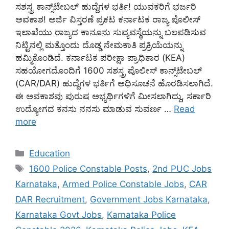
ಸಶಸ್ತ್ರ ಕಾನ್ಸ್‌ಟೇಬಲ್ ಹುದ್ದೆಗಳ ಭರ್ತಿ! ಯುವಕರಿಗೆ ಭರ್ಜರಿ
ಅವಕಾಶ! ಅರ್ಜಿ ವಿಸ್ತರಣೆ ಪ್ರಕಟ ಕರ್ನಾಟಕ ರಾಜ್ಯ ಪೊಲೀಸ್
ಇಲಾಖೆಯು ರಾಜ್ಯದ ಕಾನೂನು ಸುವ್ಯವಸ್ಥೆಯನ್ನು ಬಲಪಡಿಸುವ
ನಿಟ್ಟಿನಲ್ಲಿ ಮತ್ತೊಂದು ದೊಡ್ಡ ನೇಮಕಾತಿ ಪ್ರಕ್ರಿಯೆಯನ್ನು
ಹಮ್ಮಿಕೊಂಡಿದೆ. ಕರ್ನಾಟಕ ಪರೀಕ್ಷಾ ಪ್ರಾಧಿಕಾರ (KEA)
ಸಹಯೋಗದೊಂದಿಗೆ 1600 ಸಶಸ್ತ್ರ ಪೊಲೀಸ್ ಕಾನ್ಸ್‌ಟೇಬಲ್
(CAR/DAR) ಹುದ್ದೆಗಳ ಭರ್ತಿಗೆ ಅಧಿಸೂಚನೆ ಹೊರಡಿಸಲಾಗಿದೆ.
ಈ ಅವಕಾಶವು ಪುರುಷ ಅಭ್ಯರ್ಥಿಗಳಿಗೆ ಮೀಸಲಾಗಿದ್ದು, ಸರ್ಕಾರಿ
ಉದ್ಯೋಗದ ಕನಸು ನನಸು ಮಾಡುವ ಸುವರ್ಣ …
Read
more
Categories
Education
Tags
1600 Police Constable Posts
,
2nd PUC Jobs
Karnataka
,
Armed Police Constable Jobs
,
CAR
DAR Recruitment
,
Government Jobs Karnataka
,
Karnataka Govt Jobs
,
Karnataka Police