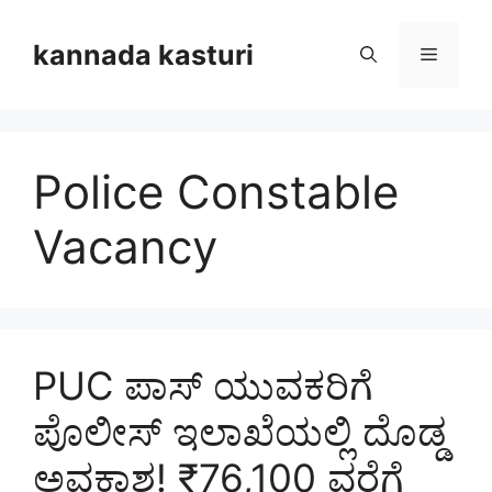
Skip
to
kannada kasturi
Menu
content
Police Constable
Vacancy
PUC ಪಾಸ್ ಯುವಕರಿಗೆ
ಪೊಲೀಸ್ ಇಲಾಖೆಯಲ್ಲಿ ದೊಡ್ಡ
ಅವಕಾಶ! ₹76,100 ವರೆಗೆ