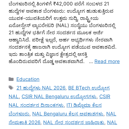
ಬೆಂಗಳೂರಿನಲ್ಲಿ ತಿಂಗಳಿಗೆ ₹42,000 ವರೆಗೆ ಸಂಬಳದ 21
ಹುದ್ದೆಗಳ ಅವಕಾಶ ಬೆಂಗಳೂರು: ಉದ್ಯೋಗ ಹುಡುಕುತ್ತಿರುವ
ಯುವಕ-ಯುವತಿಯರಿಗೆ ಉತ್ತಮ ಸುದ್ದಿ. ರಾಷ್ಟ್ರೀಯ
ಏರೋಸ್ಪೇಸ್ ಲ್ಯಾಬರೇಟರಿ (NAL) ಸಂಸ್ಥೆಯು ಬೆಂಗಳೂರಿನಲ್ಲಿ
21 ಹುದ್ದೆಗಳ ಭರ್ತಿಗೆ ನೇರ ಸಂದರ್ಶನ ಮೂಲಕ ಅರ್ಜಿ
ಆಹ್ವಾನಿಸಿದೆ. ಪರೀಕ್ಷೆ ಇಲ್ಲದೆ, ಅರ್ಹ ಅಭ್ಯರ್ಥಿಗಳು ನೇರವಾಗಿ
ಸಂದರ್ಶನಕ್ಕೆ ಹಾಜರಾಗಿ ಉದ್ಯೋಗ ಪಡೆಯುವ ಅವಕಾಶವಿದೆ.
ಇದು ತಾಂತ್ರಿಕ ಮತ್ತು ವಿಜ್ಞಾನ ಕ್ಷೇತ್ರದಲ್ಲಿ ಆಸಕ್ತಿ
ಹೊಂದಿರುವವರಿಗೆ ದೊಡ್ಡ ಅವಕಾಶವಾಗಿದೆ. …
Read more
Categories
Education
Tags
21 ಹುದ್ದೆಗಳು NAL 2026
,
BE BTech ಉದ್ಯೋಗ
NAL
,
CSIR NAL Bengaluru ಉದ್ಯೋಗಗಳು
,
CSIR
NAL ಸಂದರ್ಶನ ದಿನಾಂಕಗಳು
,
ITI ಡಿಪ್ಲೊಮಾ ಕೆಲಸ
ಬೆಂಗಳೂರು
,
NAL Bengaluru ಕೆಲಸ ಅವಕಾಶಗಳು
,
NAL
ನೇಮಕಾತಿ 2026
,
NAL ನೇರ ಸಂದರ್ಶನ ಜಾಹಿರಾತು
,
NAL