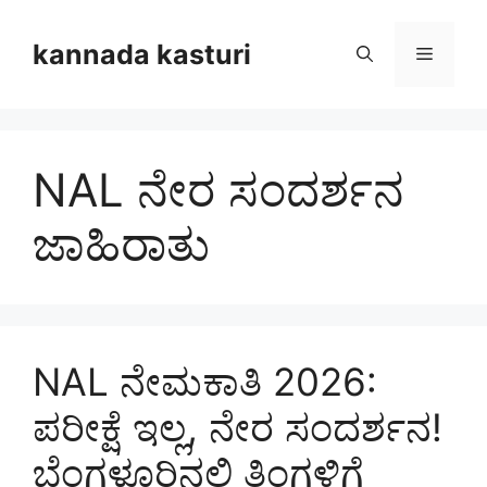
Skip
to
kannada kasturi
Menu
content
NAL ನೇರ ಸಂದರ್ಶನ
ಜಾಹಿರಾತು
NAL ನೇಮಕಾತಿ 2026:
ಪರೀಕ್ಷೆ ಇಲ್ಲ, ನೇರ ಸಂದರ್ಶನ!
ಬೆಂಗಳೂರಿನಲ್ಲಿ ತಿಂಗಳಿಗೆ