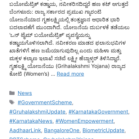
ಬಯೋಮೆಟ್ರಿಕ್ ಕಡ್ಡಾಯ, ನವೀಕರಿಸದಿದ್ದರೆ ಹಣ ಕಟ್ ಆಗುತ್ತದೆ
ಬೆಂಗಳೂರು: ರಾಜ್ಯ ಸರ್ಕಾರದ ಪ್ರಮುಖ ಗ್ಯಾರಂಟಿ
ಯೋಜನೆಯಾದ ಗೃಹಲಕ್ಷ್ಮಿಯಲ್ಲಿ ತಂತ್ರಜ್ಞಾನ ಆಧಾರಿತ ಭಾರಿ
ಬದಲಾವಣೆಗೆ ಮುಂದಾಗಿದೆ. ಯೋಜನೆಯ ದುರ್ಬಳಕೆ ತಡೆಯಲು
‘ಒನ್ ಟೈಮ್ ಬಯೋಮೆಟ್ರಿಕ್’ ವ್ಯವಸ್ಥೆಯನ್ನು
ಕಡ್ಡಾಯಗೊಳಿಸಲಾಗಿದೆ. ನವೀಕರಣ ಮಾಡದ ಫಲಾನುಭವಿಗಳ
ಖಾತೆಗಳಿಗೆ ಹಣ ಜಮೆಯಾಗುವುದಿಲ್ಲ ಎಂದು ಮಹಿಳಾ ಮತ್ತು
ಮಕ್ಕಳ ಕಲ್ಯಾಣ ಇಲಾಖೆ ಸಚಿವೆ ಲಕ್ಷ್ಮೀ ಹೆಬ್ಬಾಳ್ಕರ್ ತಿಳಿಸಿದ್ದಾರೆ.
ಗೃಹಲಕ್ಷ್ಮಿ ಯೋಜನೆಯು (Grihalakshmi Yojana) ರಾಜ್ಯದ
ಕೋಟಿ (Women’s) …
Read more
Categories
News
Tags
#GovernmentScheme
,
#GruhalakshmiUpdate
,
#KarnatakaGovernment
,
#KarnatakaNews
,
#WomenEmpowerment
,
AadhaarLink
,
BangaloreOne
,
BiometricUpdate
,