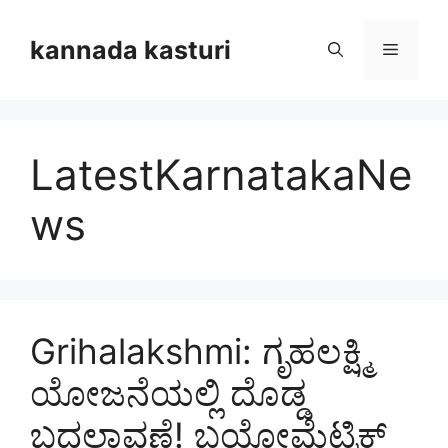
Skip
to
kannada kasturi
Menu
content
LatestKarnatakaNe
ws
Grihalakshmi: ಗೃಹಲಕ್ಷ್ಮಿ
ಯೋಜನೆಯಲ್ಲಿ ದೊಡ್ಡ
ಬದಲಾವಣೆ! ಬಯೋಮೆಟ್ರಿಕ್