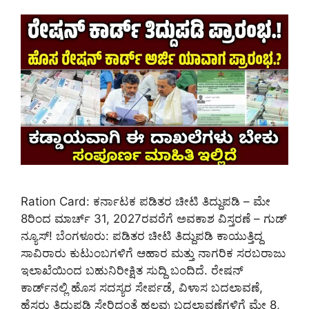
Ration Card: ಕರ್ನಾಟಕ ಪಡಿತರ ಚೀಟಿ ತಿದ್ದುಪಡಿ – ಮೇ
8ರಿಂದ ಮಾರ್ಚ್ 31, 2027ರವರೆಗೆ ಅವಕಾಶ ವಿಸ್ತರಣೆ – ಗುಡ್
ನ್ಯೂಸ್! ಬೆಂಗಳೂರು: ಪಡಿತರ ಚೀಟಿ ತಿದ್ದುಪಡಿ ಕಾಯುತ್ತಿದ್ದ
ಸಾವಿರಾರು ಕುಟುಂಬಗಳಿಗೆ ಆಹಾರ ಮತ್ತು ನಾಗರಿಕ ಸರಬರಾಜು
ಇಲಾಖೆಯಿಂದ ಬಹುನಿರೀಕ್ಷಿತ ಸುದ್ದಿ ಬಂದಿದೆ. ರೇಷನ್
ಕಾರ್ಡ್‌ನಲ್ಲಿ ಹೊಸ ಸದಸ್ಯರ ಸೇರ್ಪಡೆ, ವಿಳಾಸ ಬದಲಾವಣೆ,
ಹೆಸರು ತಿದ್ದುಪಡಿ ಸೇರಿದಂತೆ ಹಲವು ಬದಲಾವಣೆಗಳಿಗೆ ಮೇ 8,