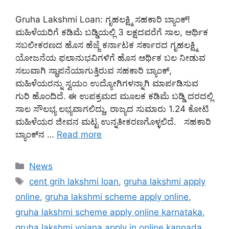
Gruha Lakshmi Loan: ಗೃಹಲಕ್ಷ್ಮಿ ಸಹಕಾರಿ ಬ್ಯಾಂಕ್!
ಮಹಿಳೆಯರಿಗೆ ಕಡಿಮೆ ಬಡ್ಡಿಯಲ್ಲಿ 3 ಲಕ್ಷದವರೆಗೆ ಸಾಲ, ಆರ್ಥಿಕ
ಸಬಲೀಕರಣದ ಹೊಸ ಹೆಜ್ಜೆ ಕರ್ನಾಟಕ ಸರ್ಕಾರದ ಗೃಹಲಕ್ಷ್ಮಿ
ಯೋಜನೆಯ ಫಲಾನುಭವಿಗಳಿಗೆ ಹೊಸ ಆರ್ಥಿಕ ಬಲ ನೀಡುವ
ಸಲುವಾಗಿ ಸ್ಥಾಪನೆಯಾಗುತ್ತಿರುವ ಸಹಕಾರಿ ಬ್ಯಾಂಕ್,
ಮಹಿಳೆಯರನ್ನು ಸ್ವಯಂ ಉದ್ಯೋಗಿಗಳನ್ನಾಗಿ ಮಾರ್ಪಡಿಸುವ
ಗುರಿ ಹೊಂದಿದೆ. ಈ ಉಪಕ್ರಮದ ಮೂಲಕ ಕಡಿಮೆ ಬಡ್ಡಿ ದರದಲ್ಲಿ
ಸಾಲ ಸೌಲಭ್ಯ ಲಭ್ಯವಾಗಲಿದ್ದು, ರಾಜ್ಯದ ಸುಮಾರು 1.24 ಕೋಟಿ
ಮಹಿಳೆಯರ ಜೀವನ ಮಟ್ಟ ಉನ್ನತೀಕರಣಗೊಳ್ಳಲಿದೆ. ಸಹಕಾರಿ
ಬ್ಯಾಂಕ್‌ನ …
Read more
Categories
News
Tags
cent grih lakshmi loan
,
gruha lakshmi apply
online
,
gruha lakshmi scheme apply online
,
gruha lakshmi scheme apply online karnataka
,
gruha lakshmi yojana apply in online kannada
,