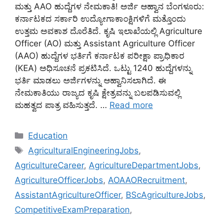
ಮತ್ತು AAO ಹುದ್ದೆಗಳ ನೇಮಕಾತಿ! ಅರ್ಜಿ ಆಹ್ವಾನ ಬೆಂಗಳೂರು:
ಕರ್ನಾಟಕದ ಸರ್ಕಾರಿ ಉದ್ಯೋಗಾಕಾಂಕ್ಷಿಗಳಿಗೆ ಮತ್ತೊಂದು
ಉತ್ತಮ ಅವಕಾಶ ದೊರೆತಿದೆ. ಕೃಷಿ ಇಲಾಖೆಯಲ್ಲಿ Agriculture
Officer (AO) ಮತ್ತು Assistant Agriculture Officer
(AAO) ಹುದ್ದೆಗಳ ಭರ್ತಿಗೆ ಕರ್ನಾಟಕ ಪರೀಕ್ಷಾ ಪ್ರಾಧಿಕಾರ
(KEA) ಅಧಿಸೂಚನೆ ಪ್ರಕಟಿಸಿದೆ. ಒಟ್ಟು 1240 ಹುದ್ದೆಗಳನ್ನು
ಭರ್ತಿ ಮಾಡಲು ಅರ್ಜಿಗಳನ್ನು ಆಹ್ವಾನಿಸಲಾಗಿದೆ. ಈ
ನೇಮಕಾತಿಯು ರಾಜ್ಯದ ಕೃಷಿ ಕ್ಷೇತ್ರವನ್ನು ಬಲಪಡಿಸುವಲ್ಲಿ
ಮಹತ್ವದ ಪಾತ್ರ ವಹಿಸುತ್ತದೆ. …
Read more
Categories
Education
Tags
AgriculturalEngineeringJobs
,
AgricultureCareer
,
AgricultureDepartmentJobs
,
AgricultureOfficerJobs
,
AOAAORecruitment
,
AssistantAgricultureOfficer
,
BScAgricultureJobs
,
CompetitiveExamPreparation
,