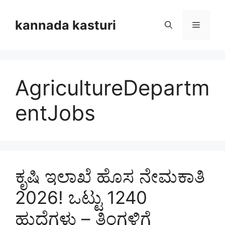
Skip
to
kannada kasturi
Menu
content
AgricultureDepartm
entJobs
ಕೃಷಿ ಇಲಾಖೆ ಹೊಸ ನೇಮಕಾತಿ
2026! ಒಟ್ಟು 1240
ಹುದ್ದೆಗಳು – ತಿಂಗಳಿಗೆ