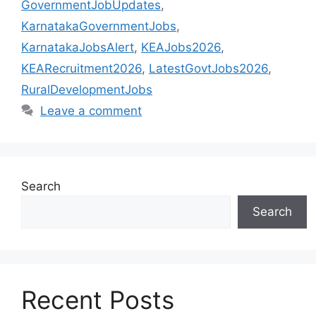
GovernmentJobUpdates
,
KarnatakaGovernmentJobs
,
KarnatakaJobsAlert
,
KEAJobs2026
,
KEARecruitment2026
,
LatestGovtJobs2026
,
RuralDevelopmentJobs
Leave a comment
Search
Search
Recent Posts