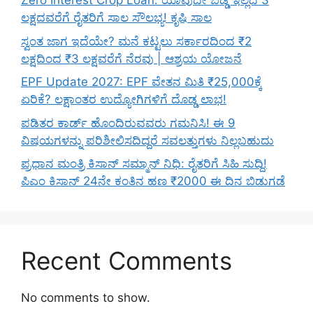
Zero Interest Crop Loan: ಯಾವುದೇ ಬಡ್ಡಿ ಇಲ್ಲದೆ 3
ಲಕ್ಷದವರೆಗೆ ರೈತರಿಗೆ ಸಾಲ ಸೌಲಭ್ಯ! ಕೃಷಿ ಸಾಲ
ಸ್ವಂತ ಜಾಗ ಇದೆಯೇ? ಮನೆ ಕಟ್ಟಲು ಸರ್ಕಾರದಿಂದ ₹2
ಲಕ್ಷದಿಂದ ₹3 ಲಕ್ಷವರೆಗೆ ನೆರವು | ಆಶ್ರಯ ಯೋಜನೆ
EPF Update 2027: EPF ವೇತನ ಮಿತಿ ₹25,000ಕ್ಕೆ
ಏರಿಕೆ? ಲಕ್ಷಾಂತರ ಉದ್ಯೋಗಿಗಳಿಗೆ ದೊಡ್ಡ ಲಾಭ!
ಪಡಿತರ ಕಾರ್ಡ್ ಹೊಂದಿರುವವರು ಗಮನಿಸಿ! ಈ 9
ವಿಷಯಗಳನ್ನು ಪರಿಶೀಲಿಸದಿದ್ದರೆ ಸವಲತ್ತುಗಳು ನಿಲ್ಲಬಹುದು
ಪ್ರಧಾನ ಮಂತ್ರಿ ಕಿಸಾನ್ ಸಮ್ಮಾನ್ ನಿಧಿ: ರೈತರಿಗೆ ಸಿಹಿ ಸುದ್ದಿ!
ಪಿಎಂ ಕಿಸಾನ್ 24ನೇ ಕಂತಿನ ಹಣ ₹2000 ಈ ದಿನ ಬಿಡುಗಡೆ
Recent Comments
No comments to show.