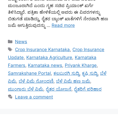
ಮಂಜೂರಾಗಿದೆ ಎಂದು ಗೃಹ ಸಚಿವ ಪ್ರಿಯಾಂಕ್ ಖರ್ಗೆ
ತಿಳಿಸಿದ್ದಾರೆ. ಪತ್ರಿಕಾ ಹೇಳಿಕೆಯಲ್ಲಿ ಅವರು ಈ ವಿವರಗಳನ್ನು
ಬಿಡುಗಡೆ ಮಾಡಿದ್ದು, ರೈತರ ಬ್ಯಾಂಕ್ ಖಾತೆಗಳಿಗೆ ನೇರವಾಗಿ ಹಣ
ಜಮೆ ಆಗುತ್ತಿರುವುದನ್ನು …
Read more
Categories
News
Tags
Crop Insurance Karnataka
,
Crop Insurance
Update
,
Karnataka Agriculture
,
Karnataka
Farmers
,
Karnataka news
,
Priyank Kharge
,
Samrakshane Portal
,
ಕಲಬುರಗಿ ಸುದ್ದಿ
,
ಕೃಷಿ ಸುದ್ದಿ
,
ಬೆಳೆ
ವಿಮೆ
,
ಬೆಳೆ ವಿಮೆ ನೋಂದಣಿ
,
ಬೆಳೆ ವಿಮೆ ಹಣ ಜಮೆ
,
ಮುಂಗಾರು ಬೆಳೆ ವಿಮೆ
,
ರೈತರ ಯೋಜನೆ
,
ರೈತರಿಗೆ ಪರಿಹಾರ
Leave a comment