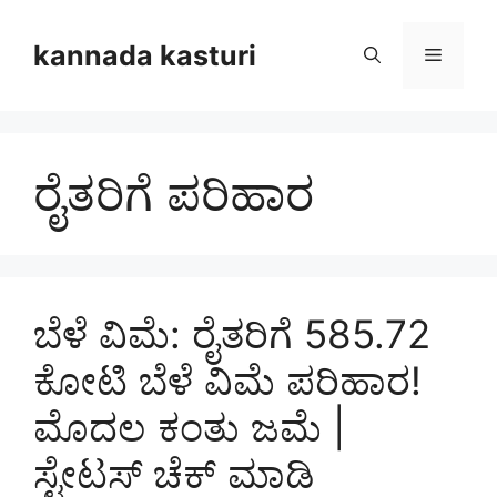
Skip
to
kannada kasturi
Menu
content
ರೈತರಿಗೆ ಪರಿಹಾರ
ಬೆಳೆ ವಿಮೆ: ರೈತರಿಗೆ 585.72
ಕೋಟಿ ಬೆಳೆ ವಿಮೆ ಪರಿಹಾರ!
ಮೊದಲ ಕಂತು ಜಮೆ |
ಸ್ಟೇಟಸ್ ಚೆಕ್ ಮಾಡಿ