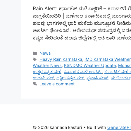
Rain Alert: ಕರ್ನಾಟಕ ಮಳೆ ಎಚ್ಚರಿಕೆ – ಕರಾವಳಿಗೆ ರೆ
ಜಾಗ್ರತೆಯಿಂದಿರಿ | ಮಳೆಗಾಲ ಕರ್ನಾಟಕದಲ್ಲಿ ಮುಂಗಾರು 
ಹಲವು ಭಾಗಗಳಲ್ಲಿ ಭಾರಿ ಮಳೆಯ ಮುನ್ಸೂಚನೆ ನೀಡಿರುವ
ಅಲರ್ಟ್ ಘೋಷಿಸಿದೆ. ಅರೇಬಿಯನ್ ಸಮುದ್ರದಲ್ಲಿ ಬದಲಾ
ಕನ್ನಡ ಸೇರಿದಂತೆ ಹಲವು ಜಿಲ್ಲೆಗಳಲ್ಲಿ ಅತಿ ಭಾರಿ ಮಳೆಯ
Categories
News
Tags
Heavy Rain Karnataka
,
IMD Karnataka Weather
Weather News
,
KSNDMC Weather Update
,
Monso
ಉತ್ತರ ಕನ್ನಡ ಮಳೆ
,
ಕರ್ನಾಟಕ ಮಳೆ ಅಲರ್ಟ್
,
ಕರ್ನಾಟಕ ಮಳೆ ಸು
ಉಡುಪಿ ಮಳೆ
,
ದಕ್ಷಿಣ ಕನ್ನಡ ಮಳೆ
,
ಪ್ರವಾಸಿ ಸಲಹೆ
,
ಮಲೆನಾಡು ಭ
Leave a comment
© 2026 kannada kasturi
• Built with
GenerateP