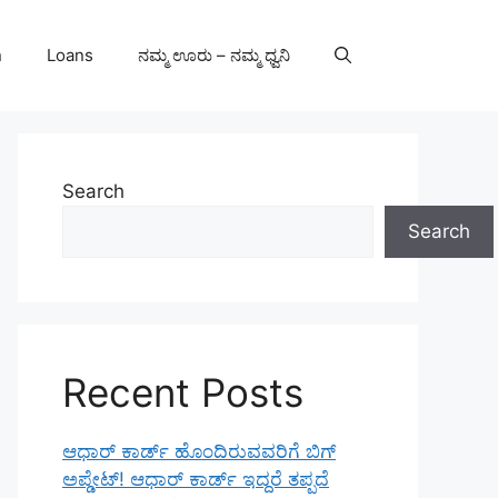
n
Loans
ನಮ್ಮ ಊರು – ನಮ್ಮ ಧ್ವನಿ
Search
Search
Recent Posts
ಆಧಾರ್ ಕಾರ್ಡ್ ಹೊಂದಿರುವವರಿಗೆ ಬಿಗ್
ಅಪ್ಡೇಟ್! ಆಧಾರ್ ಕಾರ್ಡ್ ಇದ್ದರೆ ತಪ್ಪದೆ