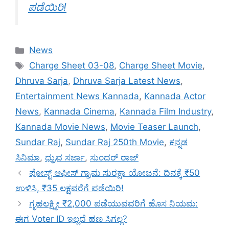
ಪಡೆಯಿರಿ!
Categories
News
Tags
Charge Sheet 03-08
,
Charge Sheet Movie
,
Dhruva Sarja
,
Dhruva Sarja Latest News
,
Entertainment News Kannada
,
Kannada Actor
News
,
Kannada Cinema
,
Kannada Film Industry
,
Kannada Movie News
,
Movie Teaser Launch
,
Sundar Raj
,
Sundar Raj 250th Movie
,
ಕನ್ನಡ
ಸಿನಿಮಾ
,
ಧ್ರುವ ಸರ್ಜಾ
,
ಸುಂದರ್ ರಾಜ್
ಪೋಸ್ಟ್ ಆಫೀಸ್ ಗ್ರಾಮ ಸುರಕ್ಷಾ ಯೋಜನೆ: ದಿನಕ್ಕೆ ₹50
ಉಳಿಸಿ, ₹35 ಲಕ್ಷವರೆಗೆ ಪಡೆಯಿರಿ!
ಗೃಹಲಕ್ಷ್ಮೀ ₹2,000 ಪಡೆಯುವವರಿಗೆ ಹೊಸ ನಿಯಮ:
ಈಗ Voter ID ಇಲ್ಲದೆ ಹಣ ಸಿಗಲ್ಲ?