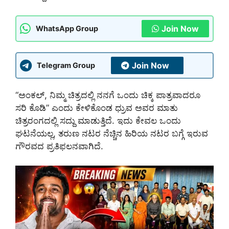
Join Now
WhatsApp Group
Join Now
Telegram Group
“ಅಂಕಲ್, ನಿಮ್ಮ ಚಿತ್ರದಲ್ಲಿ ನನಗೆ ಒಂದು ಚಿಕ್ಕ ಪಾತ್ರವಾದರೂ
ಸರಿ ಕೊಡಿ” ಎಂದು ಕೇಳಿಕೊಂಡ ಧ್ರುವ ಅವರ ಮಾತು
ಚಿತ್ರರಂಗದಲ್ಲಿ ಸದ್ದು ಮಾಡುತ್ತಿದೆ. ಇದು ಕೇವಲ ಒಂದು
ಘಟನೆಯಲ್ಲ, ತರುಣ ನಟರ ನೆಚ್ಚಿನ ಹಿರಿಯ ನಟರ ಬಗ್ಗೆ ಇರುವ
ಗೌರವದ ಪ್ರತಿಫಲನವಾಗಿದೆ.