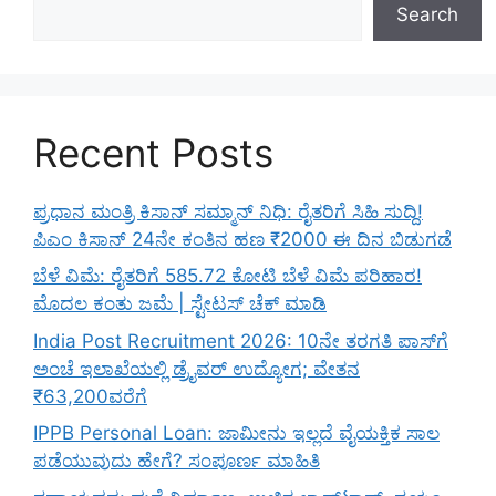
Search
Recent Posts
ಪ್ರಧಾನ ಮಂತ್ರಿ ಕಿಸಾನ್ ಸಮ್ಮಾನ್ ನಿಧಿ: ರೈತರಿಗೆ ಸಿಹಿ ಸುದ್ದಿ!
ಪಿಎಂ ಕಿಸಾನ್ 24ನೇ ಕಂತಿನ ಹಣ ₹2000 ಈ ದಿನ ಬಿಡುಗಡೆ
ಬೆಳೆ ವಿಮೆ: ರೈತರಿಗೆ 585.72 ಕೋಟಿ ಬೆಳೆ ವಿಮೆ ಪರಿಹಾರ!
ಮೊದಲ ಕಂತು ಜಮೆ | ಸ್ಟೇಟಸ್ ಚೆಕ್ ಮಾಡಿ
India Post Recruitment 2026: 10ನೇ ತರಗತಿ ಪಾಸ್‌ಗೆ
ಅಂಚೆ ಇಲಾಖೆಯಲ್ಲಿ ಡ್ರೈವರ್ ಉದ್ಯೋಗ; ವೇತನ
₹63,200ವರೆಗೆ
IPPB Personal Loan: ಜಾಮೀನು ಇಲ್ಲದೆ ವೈಯಕ್ತಿಕ ಸಾಲ
ಪಡೆಯುವುದು ಹೇಗೆ? ಸಂಪೂರ್ಣ ಮಾಹಿತಿ