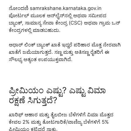
ನೋಂದಣಿ samrakshane.karnataka.gov.in
ಪೋರ್ಟಲ್ ಮೂಲಕ ಆನ್‌ಲೈನ್‌ನಲ್ಲಿ ಅಥವಾ ಸಮೀಪದ
ಬ್ಯಾಂಕ್, ಸಾಮಾನ್ಯ ಸೇವಾ ಕೇಂದ್ರ (CSC) ಅಥವಾ ಗ್ರಾಮ ಒನ್
ಕೇಂದ್ರಗಳಲ್ಲಿ ಮಾಡಬಹುದು.
ಆಧಾರ್ ಲಿಂಕ್ ಬ್ಯಾಂಕ್ ಖಾತೆ ಇದ್ದರೆ ಪರಿಹಾರ ಮೊತ್ತ ನೇರವಾಗಿ
ಖಾತೆಗೆ ಜಮೆಯಾಗುತ್ತದೆ. ಸಣ್ಣ ಮತ್ತು ಅತಿಸಣ್ಣ ರೈತರಿಗೆ ಈ
ಸೌಲಭ್ಯ ಅತ್ಯಂತ ಉಪಯುಕ್ತವಾಗಿದೆ.
ಪ್ರೀಮಿಯಂ ಎಷ್ಟು? ಎಷ್ಟು ವಿಮಾ
ರಕ್ಷಣೆ ಸಿಗುತ್ತದೆ?
ಖಾರಿಫ್ ಆಹಾರ ಮತ್ತು ತೈಲಬೀಜ ಬೆಳೆಗಳಿಗೆ ವಿಮಾ ಮೊತ್ತದ
ಕೇವಲ 2% ಮತ್ತು ತೋಟಗಾರಿಕೆ/ವಾಣಿಜ್ಯ ಬೆಳೆಗಳಿಗೆ 5%
ಪ್ರೀಮಿಯಂ ಕಟ್ಟಿದರೆ ಸಾಕು.