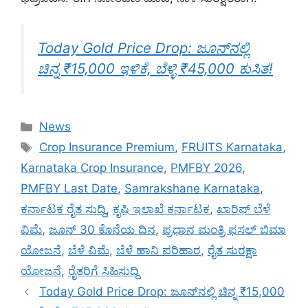
Today Gold Price Drop: ಜೂನ್‌ನಲ್ಲಿ
ಚಿನ್ನ ₹15,000 ಇಳಿಕೆ, ಬೆಳ್ಳಿ ₹45,000 ಕುಸಿತ!
Categories
News
Tags
Crop Insurance Premium
,
FRUITS Karnataka
,
Karnataka Crop Insurance
,
PMFBY 2026
,
PMFBY Last Date
,
Samrakshane Karnataka
,
ಕರ್ನಾಟಕ ರೈತ ಸುದ್ದಿ
,
ಕೃಷಿ ಇಲಾಖೆ ಕರ್ನಾಟಕ
,
ಖಾರಿಫ್ ಬೆಳೆ
ವಿಮೆ
,
ಜೂನ್ 30 ಕೊನೆಯ ದಿನ
,
ಪ್ರಧಾನ ಮಂತ್ರಿ ಫಸಲ್ ಬಿಮಾ
ಯೋಜನೆ
,
ಬೆಳೆ ವಿಮೆ
,
ಬೆಳೆ ಹಾನಿ ಪರಿಹಾರ
,
ರೈತ ಸುರಕ್ಷಾ
ಯೋಜನೆ
,
ರೈತರಿಗೆ ಸಿಹಿಸುದ್ದಿ
Today Gold Price Drop: ಜೂನ್‌ನಲ್ಲಿ ಚಿನ್ನ ₹15,000