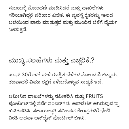
ಸಮಯಕ್ಕೆ ನೋಂದಣಿ ಮಾಡಿಸಿದರೆ ಮತ್ತು ದಾಖಲೆಗಳು
ಸರಿಯಾಗಿದ್ದರೆ ಪರಿಹಾರ ಖಚಿತ. ಈ ವ್ಯವಸ್ಥೆ ರೈತರನ್ನು ಸಾಲದ
ಬಲೆಯಿಂದ ಪಾರು ಮಾಡುತ್ತದೆ ಮತ್ತು ಮುಂದಿನ ಬೆಳೆಗೆ ಧೈರ್ಯ
ನೀಡುತ್ತದೆ.
ಮುಖ್ಯ ಸಲಹೆಗಳು ಮತ್ತು ಎಚ್ಚರಿಕೆ.?
ಜೂನ್ 30ರೊಳಗೆ ಮಳೆಯಾಶ್ರಿತ ಬೆಳೆಗಳ ನೋಂದಣಿ ಕಡ್ಡಾಯ.
ತಡವಾದರೆ ವಿಮಾ ರಕ್ಷಣೆ ಕಳೆದುಕೊಳ್ಳುವ ಸಾಧ್ಯತೆ ಇದೆ.
ಜಮೀನಿನ ದಾಖಲೆಗಳನ್ನು ನವೀಕರಿಸಿ ಮತ್ತು FRUITS
ಪೋರ್ಟಲ್‌ನಲ್ಲಿ ಸರ್ವೆ ನಂಬರ್‌ಗಳು ಅಪ್‌ಡೇಟ್ ಆಗಿರುವುದನ್ನು
ಖಚಿತಪಡಿಸಿ. ಸಹಾಯಕ್ಕಾಗಿ ಸಮೀಪದ ಕೇಂದ್ರಗಳಿಗೆ ಭೇಟಿ
ನೀಡಿ ಅಥವಾ ಆನ್‌ಲೈನ್ ಪೋರ್ಟಲ್ ಬಳಸಿ.