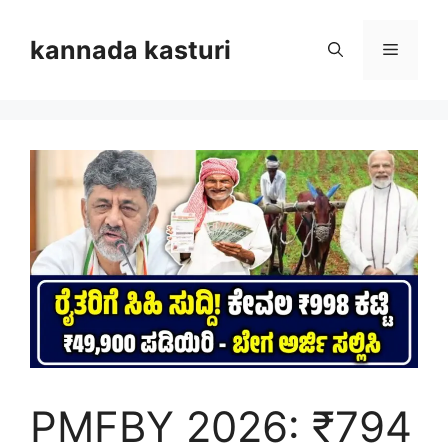
Skip
to
kannada kasturi
Menu
content
PMFBY 2026: ₹794