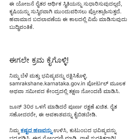
ಈ ಯೋಜನೆ ರೈತರ ಆರ್ಥಿಕ ಸ್ಥಿತಿಯನ್ನು ಸುಧಾರಿಸುವುದಲ್ಲದೆ,
ಕೃಷಿಯನ್ನು ಸುಸ್ಥಿರವಾಗಿ ಮುಂದುವರಿಸಲು ಪ್ರೋತ್ಸಾಹಿಸುತ್ತದೆ.
ಹವಾಮಾನ ಬದಲಾವಣೆಯ ಈ ಕಾಲದಲ್ಲಿ ವಿಮೆ ಮಾಡಿಸುವುದು
ಬುದ್ಧಿವಂತಿಕೆ.
ಈಗಲೇ ಕ್ರಮ ಕೈಗೊಳ್ಳಿ!
ನಿಮ್ಮ ಬೆಳೆ ಮತ್ತು ಭವಿಷ್ಯವನ್ನು ರಕ್ಷಿಸಿಕೊಳ್ಳಿ.
samrakshane.karnataka.gov.in ಪೋರ್ಟಲ್ ಮೂಲಕ
ಅಥವಾ ಸಮೀಪದ ಕೇಂದ್ರದಲ್ಲಿ ತಕ್ಷಣ ನೋಂದಣಿ ಮಾಡಿಸಿ.
ಜೂನ್ 30ರ ಒಳಗೆ ಮಾಡಿದರೆ ಪೂರ್ಣ ರಕ್ಷಣೆ ಖಚಿತ. ರೈತ
ಸಹೋದರರೇ, ಈ ಅವಕಾಶವನ್ನು ಕೈಬಿಡಬೇಡಿ.
ನಿಮ್ಮ
ಕಷ್ಟದ ಹಣವನ್ನು
ಉಳಿಸಿ, ಕುಟುಂಬದ ಭವಿಷ್ಯವನ್ನು
ಭದ್ರಪಡಿಸಿ. ಈಗ ನೋಂದಣಿ ಮಾಡಿ, ನಾಳೆ ಸುರಕ್ಷಿತರಾಗಿ!