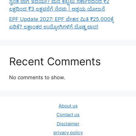
ಸ್ವಂತ ಜಾಗ ಇದೆಯೇ? ಮನೆ ಕಟ್ಟಲು ಸರ್ಕಾರದಿಂದ ₹2
ಲಕ್ಷದಿಂದ ₹3 ಲಕ್ಷವರೆಗೆ ನೆರವು | ಆಶ್ರಯ ಯೋಜನೆ
EPF Update 2027: EPF ವೇತನ ಮಿತಿ ₹25,000ಕ್ಕೆ
ಏರಿಕೆ? ಲಕ್ಷಾಂತರ ಉದ್ಯೋಗಿಗಳಿಗೆ ದೊಡ್ಡ ಲಾಭ!
Recent Comments
No comments to show.
About us
Contact us
Disclaimer
privacy policy