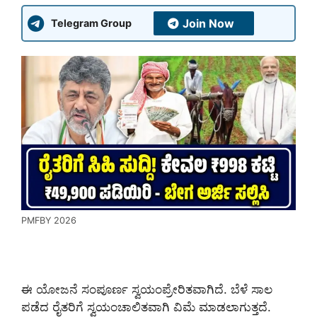
Join Now
Telegram Group
PMFBY 2026
ಈ ಯೋಜನೆ ಸಂಪೂರ್ಣ ಸ್ವಯಂಪ್ರೇರಿತವಾಗಿದೆ. ಬೆಳೆ ಸಾಲ
ಪಡೆದ ರೈತರಿಗೆ ಸ್ವಯಂಚಾಲಿತವಾಗಿ ವಿಮೆ ಮಾಡಲಾಗುತ್ತದೆ.