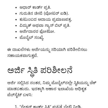
ಆಧಾರ್ ಕಾರ್ಡ್ ಪ್ರತಿ.
ಗುರುತಿನ ಚೀಟಿ (ವೋಟರ್ ಐಡಿ).
ಕುಟುಂಬದ ಆದಾಯ ಪ್ರಮಾಣಪತ್ರ.
ವಿದ್ಯುತ್ ಅಥವಾ ಗ್ಯಾಸ್ ಬಿಲ್ ಪ್ರತಿ.
ಅರ್ಜಿದಾರರ ಫೋಟೋ.
ಮೊಬೈಲ್ ಸಂಖ್ಯೆ.
ಈ ದಾಖಲೆಗಳು ಅರ್ಜಿಯನ್ನು ಸರಿಯಾಗಿ ಪರಿಶೀಲಿಸಲು
ಸಹಾಯಕವಾಗುತ್ತವೆ.
ಅರ್ಜಿ ಸ್ಥಿತಿ ಪರಿಶೀಲನೆ
ಅರ್ಜಿ ಸಲ್ಲಿಸಿದ ನಂತರ, ನಿಮ್ಮ ಮೊಬೈಲ್‌ನಲ್ಲೇ ಸ್ಥಿತಿಯನ್ನು ಚೆಕ್
ಮಾಡಬಹುದು. ಇದಕ್ಕಾಗಿ ಆಹಾರ ಇಲಾಖೆಯ ಅಧಿಕೃತ
ವೆಬ್‌ಸೈಟ್ ಬಳಸಿ:
“ರೇಶನ್ ಕಾರ್ಡ್ ಸ್ಥಿತಿ” ಪುಟಕ್ಕೆ ಭೇಟಿ ನೀಡಿ.