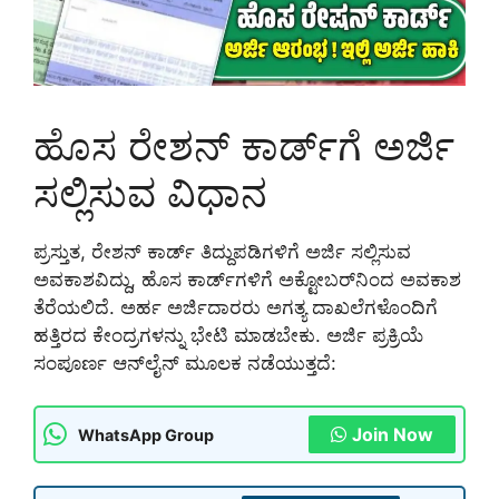
ಹೊಸ ರೇಶನ್ ಕಾರ್ಡ್‌ಗೆ ಅರ್ಜಿ
ಸಲ್ಲಿಸುವ ವಿಧಾನ
ಪ್ರಸ್ತುತ, ರೇಶನ್ ಕಾರ್ಡ್ ತಿದ್ದುಪಡಿಗಳಿಗೆ ಅರ್ಜಿ ಸಲ್ಲಿಸುವ
ಅವಕಾಶವಿದ್ದು, ಹೊಸ ಕಾರ್ಡ್‌ಗಳಿಗೆ ಅಕ್ಟೋಬರ್‌ನಿಂದ ಅವಕಾಶ
ತೆರೆಯಲಿದೆ. ಅರ್ಹ ಅರ್ಜಿದಾರರು ಅಗತ್ಯ ದಾಖಲೆಗಳೊಂದಿಗೆ
ಹತ್ತಿರದ ಕೇಂದ್ರಗಳನ್ನು ಭೇಟಿ ಮಾಡಬೇಕು. ಅರ್ಜಿ ಪ್ರಕ್ರಿಯೆ
ಸಂಪೂರ್ಣ ಆನ್‌ಲೈನ್ ಮೂಲಕ ನಡೆಯುತ್ತದೆ:
Join Now
WhatsApp Group