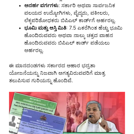
ಅನರ್ಹ ವರ್ಗಗಳು
: ಸರ್ಕಾರಿ ಅಥವಾ ಸಾರ್ವಜನಿಕ
ವಲಯದ ಉದ್ಯೋಗಿಗಳು, ವೈದ್ಯರು, ವಕೀಲರು,
ಲೆಕ್ಕಪರಿಶೋಧಕರು ಬಿಪಿಎಲ್ ಕಾರ್ಡ್‌ಗೆ ಅರ್ಹರಲ್ಲ.
ಭೂಮಿ ಮತ್ತು ಆಸ್ತಿ ಮಿತಿ
: 7.5 ಎಕರೆಗಿಂತ ಹೆಚ್ಚು ಭೂಮಿ
ಹೊಂದಿರುವವರು ಅಥವಾ ನಾಲ್ಕು ಚಕ್ರದ ವಾಹನ
ಹೊಂದಿರುವವರು ಬಿಪಿಎಲ್ ಕಾರ್ಡ್ ಪಡೆಯಲು
ಅರ್ಹರಲ್ಲ.
ಈ ಮಾನದಂಡಗಳು ಸರ್ಕಾರದ ಆಹಾರ ಭದ್ರತಾ
ಯೋಜನೆಯನ್ನು ನಿಜವಾಗಿ ಅಗತ್ಯವಿರುವವರಿಗೆ ಮಾತ್ರ
ತಲುಪಿಸುವ ಗುರಿಯನ್ನು ಹೊಂದಿವೆ.