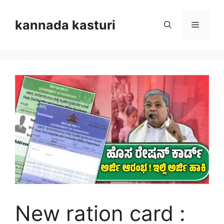
Skip
to
kannada kasturi
Menu
content
New ration card :