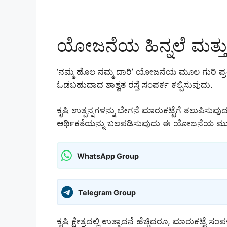
ಯೋಜನೆಯ ಹಿನ್ನಲೆ ಮತ್ತು
‘ನಮ್ಮ ಹೊಲ ನಮ್ಮ ದಾರಿ’ ಯೋಜನೆಯ ಮೂಲ ಗುರಿ ಪ್
ಓಡಬಹುದಾದ ಶಾಶ್ವತ ರಸ್ತೆ ಸಂಪರ್ಕ ಕಲ್ಪಿಸುವುದು.
ಕೃಷಿ ಉತ್ಪನ್ನಗಳನ್ನು ಬೇಗನೆ ಮಾರುಕಟ್ಟೆಗೆ ತಲುಪಿಸುವು
ಆರ್ಥಿಕತೆಯನ್ನು ಬಲಪಡಿಸುವುದು ಈ ಯೋಜನೆಯ ಮು
WhatsApp Group
Telegram Group
ಕೃಷಿ ಕ್ಷೇತ್ರದಲ್ಲಿ ಉತ್ಪಾದನೆ ಹೆಚ್ಚಿದರೂ, ಮಾರುಕಟ್ಟೆ ಸ