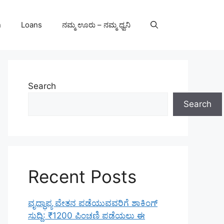
n
Loans
ನಮ್ಮ ಊರು – ನಮ್ಮ ಧ್ವನಿ
Search
Search
Recent Posts
ವೃದ್ಧಾಪ್ಯ ವೇತನ ಪಡೆಯುವವರಿಗೆ ಶಾಕಿಂಗ್
ಸುದ್ದಿ: ₹1200 ಪಿಂಚಣಿ ಪಡೆಯಲು ಈ