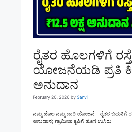
ರೈತರ ಹೊಲಗಳಿಗೆ ರಸ್ತ
ಯೋಜನೆಯಡಿ ಪ್ರತಿ ಕಿ
ಅನುದಾನ
February 20, 2026
by
Sanvi
ನಮ್ಮ ಹೊಲ ನಮ್ಮ ದಾರಿ ಯೋಜನೆ – ರೈತರ ಬದುಕಿಗೆ ರಸ್ತ
ಅನುದಾನ; ಗ್ರಾಮೀಣ ಕೃಷಿಗೆ ಹೊಸ ಉಸಿರು