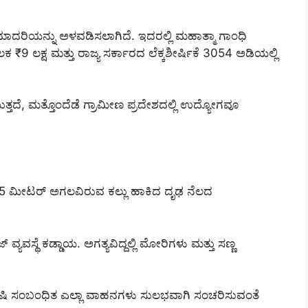
ದರಿಯನ್ನು ಅಳವಡಿಸಲಾಗಿದೆ. ಇದರಲ್ಲಿ ಮಹಾತ್ಮಾ ಗಾಂಧಿ
9 ಲಕ್ಷ ಮತ್ತು ರಾಜ್ಯ ಸರ್ಕಾರದ ಲೆಕ್ಕಶೀರ್ಷಿಕೆ 3054 ಅಡಿಯಲ್ಲಿ
ುತ್ತದೆ, ಮತ್ತೊಂದೆಡೆ ಗ್ರಾಮೀಣ ಪ್ರದೇಶದಲ್ಲಿ ಉದ್ಯೋಗವೂ
75 ಮೀಟರ್ ಅಗಲವಿರುವ ಕಲ್ಲು ಹಾಕಿದ ದೃಢ ನೆಲದ
ವಸ್ಥೆ ಕಡ್ಡಾಯ. ಅಗತ್ಯವಿದ್ದಲ್ಲಿ ಮೋರಿಗಳು ಮತ್ತು ಸಣ್ಣ
ಂತೆ ಕೃಷಿ ಸಂಬಂಧಿತ ಎಲ್ಲಾ ವಾಹನಗಳು ಸುಲಭವಾಗಿ ಸಂಚರಿಸುವಂತೆ