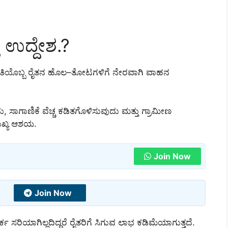
 ಉದ್ದೇಶ.?
ರತಿಯೊಬ್ಬ ರೈತನ ಹೊಲ–ತೋಟಗಳಿಗೆ ನೇರವಾಗಿ ವಾಹನ
ದು, ಸಾಗಾಣಿಕೆ ವೆಚ್ಚ ಕಡಿತಗೊಳಿಸುವುದು ಮತ್ತು ಗ್ರಾಮೀಣ
ಖ್ಯ ಆಶಯ.
Join Now
Join Now
ಂಪರ್ಕ ಸರಿಯಾಗಿಲ್ಲದಿದ್ದರೆ ರೈತರಿಗೆ ಸಿಗುವ ಲಾಭ ಕಡಿಮೆಯಾಗುತ್ತದೆ.