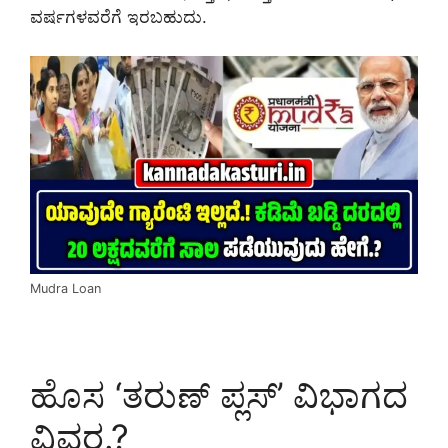
ವರ್ಷಗಳವರೆಗೆ ಇರಬಹುದು.
Mudra Loan
ಹೊಸ ‘ತರುಣ್ ಪ್ಲಸ್’ ವಿಭಾಗದ
ವಿವರ.?