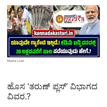
Mudra Loan
ಹೊಸ ‘ತರುಣ್ ಪ್ಲಸ್’ ವಿಭಾಗದ
ವಿವರ.?