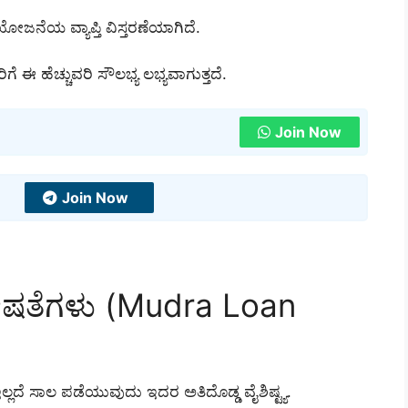
ಜನೆಯ ವ್ಯಾಪ್ತಿ ವಿಸ್ತರಣೆಯಾಗಿದೆ.
ಈ ಹೆಚ್ಚುವರಿ ಸೌಲಭ್ಯ ಲಭ್ಯವಾಗುತ್ತದೆ.
Join Now
Join Now
ಷತೆಗಳು (Mudra Loan
ದೆ ಸಾಲ ಪಡೆಯುವುದು ಇದರ ಅತಿದೊಡ್ಡ ವೈಶಿಷ್ಟ್ಯ.