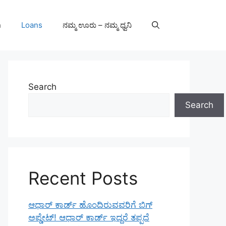
n
Loans
ನಮ್ಮ ಊರು – ನಮ್ಮ ಧ್ವನಿ
Search
Search
Recent Posts
ಆಧಾರ್ ಕಾರ್ಡ್ ಹೊಂದಿರುವವರಿಗೆ ಬಿಗ್
ಅಪ್ಡೇಟ್! ಆಧಾರ್ ಕಾರ್ಡ್ ಇದ್ದರೆ ತಪ್ಪದೆ