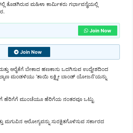
ಲ್ಲಿ ತೊಡಗಿರುವ ಮಹಿಳಾ ಕಾರ್ಮಿಕರು ಗರ್ಭಾವಸ್ಥೆಯಲ್ಲಿ
ರ.
Join Now
Join Now
ಷಧಿ ಮತ್ತು ಆರೈಕೆಗೆ ಬೇಕಾದ ಹಣಕಾಸು ಒದಗಿಸುವ ಉದ್ದೇಶದಿಂದ
ಕಲ್ಯಾಣ ಮಂಡಳಿಯು ‘ತಾಯಿ ಲಕ್ಷ್ಮೀ ಬಾಂಡ್ ಯೋಜನೆ’ಯನ್ನು
ಹೆರಿಗೆಗೆ ಮುಂಚೆಯೂ ಹೆರಿಗೆಯ ನಂತರವೂ ಒಟ್ಟು
ು ಮಗುವಿನ ಆರೋಗ್ಯವನ್ನು ಸುರಕ್ಷಿತಗೊಳಿಸುವ ಸರ್ಕಾರದ