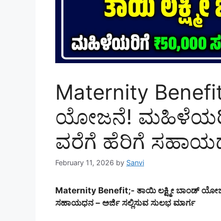
Maternity Benefit:
ಯೋಜನೆ! ಮಹಿಳೆಯರಿಗ
ವರೆಗೆ ಹೆರಿಗೆ ಸಹಾಯಧ
February 11, 2026
by
Sanvi
Maternity Benefit;- ತಾಯಿ ಲಕ್ಷ್ಮೀ ಬಾಂಡ್ ಯೋಜನ
ಸಹಾಯಧನ – ಅರ್ಜಿ ಸಲ್ಲಿಸುವ ಸುಲಭ ಮಾರ್ಗ