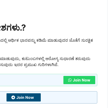
ಶಗಳು.?
ಲಿ ಆರ್ಥಿಕ ಭಾರವನ್ನು ಕಡಿಮೆ ಮಾಡುವುದರ ಜೊತೆಗೆ ಸುರಕ್ಷಿತ
 ಮಾಡುವುದು, ಕುಟುಂಬಗಳಲ್ಲಿ ಆರೋಗ್ಯ ಸುಧಾರಣೆ ತರುವುದು
ಿಸುವುದು ಇದರ ಪ್ರಮುಖ ಗುರಿಗಳಾಗಿವೆ.
Join Now
Join Now