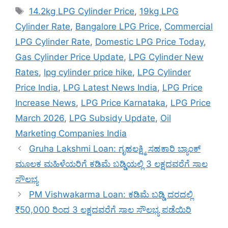
Tags
14.2kg LPG Cylinder Price
,
19kg LPG
Cylinder Rate
,
Bangalore LPG Price
,
Commercial
LPG Cylinder Rate
,
Domestic LPG Price Today
,
Gas Cylinder Price Update
,
LPG Cylinder New
Rates
,
lpg cylinder price hike
,
LPG Cylinder
Price India
,
LPG Latest News India
,
LPG Price
Increase News
,
LPG Price Karnataka
,
LPG Price
March 2026
,
LPG Subsidy Update
,
Oil
Marketing Companies India
Gruha Lakshmi Loan: ಗೃಹಲಕ್ಷ್ಮಿ ಸಹಕಾರಿ ಬ್ಯಾಂಕ್
ಮೂಲಕ ಮಹಿಳೆಯರಿಗೆ ಕಡಿಮೆ ಬಡ್ಡಿಯಲ್ಲಿ 3 ಲಕ್ಷದವರೆಗೆ ಸಾಲ
ಸೌಲಭ್ಯ
PM Vishwakarma Loan: ಕಡಿಮೆ ಬಡ್ಡಿ ದರದಲ್ಲಿ
₹50,000 ರಿಂದ 3 ಲಕ್ಷದವರೆಗೆ ಸಾಲ ಸೌಲಭ್ಯ ಪಡೆಯಿರಿ