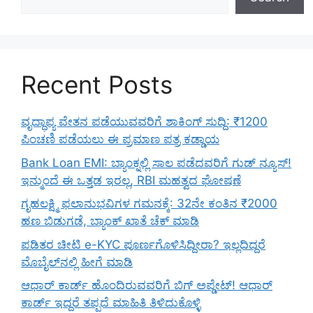
Recent Posts
ವೃದ್ಧಾಪ್ಯ ವೇತನ ಪಡೆಯುವವರಿಗೆ ಶಾಕಿಂಗ್ ಸುದ್ದಿ: ₹1200
ಪಿಂಚಣಿ ಪಡೆಯಲು ಈ ಪ್ರಮಾಣ ಪತ್ರ ಕಡ್ಡಾಯ
Bank Loan EMI: ಬ್ಯಾಂಕ್ನಲ್ಲಿ ಸಾಲ ಪಡೆದವರಿಗೆ ಗುಡ್ ನ್ಯೂಸ್!
ಇನ್ಮುಂದೆ ಈ ಒತ್ತಡ ಇರಲ್ಲ, RBI ಮಹತ್ವದ ಘೋಷಣೆ
ಗೃಹಲಕ್ಷ್ಮಿ ಫಲಾನುಭವಿಗಳ ಗಮನಕ್ಕೆ: 32ನೇ ಕಂತಿನ ₹2000
ಹಣ ಬಿಡುಗಡೆ, ಬ್ಯಾಂಕ್ ಖಾತೆ ಚೆಕ್ ಮಾಡಿ
ಪಡಿತರ ಚೀಟಿ e-KYC ಪೂರ್ಣಗೊಳಿಸಿದ್ದೀರಾ? ಇಲ್ಲದಿದ್ದರೆ
ಮೊಬೈಲ್‌ನಲ್ಲಿ ಹೀಗೆ ಮಾಡಿ
ಆಧಾರ್ ಕಾರ್ಡ್ ಹೊಂದಿರುವವರಿಗೆ ಬಿಗ್ ಅಪ್ಡೇಟ್! ಆಧಾರ್
ಕಾರ್ಡ್ ಇದ್ದರೆ ತಪ್ಪದೆ ಮಾಹಿತಿ ತಿಳಿದುಕೊಳ್ಳಿ