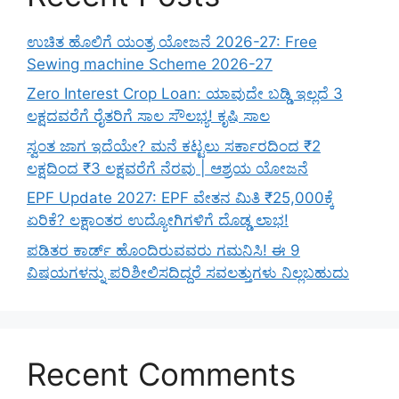
ಉಚಿತ ಹೊಲಿಗೆ ಯಂತ್ರ ಯೋಜನೆ 2026-27: Free
Sewing machine Scheme 2026-27
Zero Interest Crop Loan: ಯಾವುದೇ ಬಡ್ಡಿ ಇಲ್ಲದೆ 3
ಲಕ್ಷದವರೆಗೆ ರೈತರಿಗೆ ಸಾಲ ಸೌಲಭ್ಯ! ಕೃಷಿ ಸಾಲ
ಸ್ವಂತ ಜಾಗ ಇದೆಯೇ? ಮನೆ ಕಟ್ಟಲು ಸರ್ಕಾರದಿಂದ ₹2
ಲಕ್ಷದಿಂದ ₹3 ಲಕ್ಷವರೆಗೆ ನೆರವು | ಆಶ್ರಯ ಯೋಜನೆ
EPF Update 2027: EPF ವೇತನ ಮಿತಿ ₹25,000ಕ್ಕೆ
ಏರಿಕೆ? ಲಕ್ಷಾಂತರ ಉದ್ಯೋಗಿಗಳಿಗೆ ದೊಡ್ಡ ಲಾಭ!
ಪಡಿತರ ಕಾರ್ಡ್ ಹೊಂದಿರುವವರು ಗಮನಿಸಿ! ಈ 9
ವಿಷಯಗಳನ್ನು ಪರಿಶೀಲಿಸದಿದ್ದರೆ ಸವಲತ್ತುಗಳು ನಿಲ್ಲಬಹುದು
Recent Comments