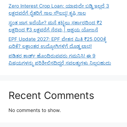
Zero Interest Crop Loan: ಯಾವುದೇ ಬಡ್ಡಿ ಇಲ್ಲದೆ 3
ಲಕ್ಷದವರೆಗೆ ರೈತರಿಗೆ ಸಾಲ ಸೌಲಭ್ಯ! ಕೃಷಿ ಸಾಲ
ಸ್ವಂತ ಜಾಗ ಇದೆಯೇ? ಮನೆ ಕಟ್ಟಲು ಸರ್ಕಾರದಿಂದ ₹2
ಲಕ್ಷದಿಂದ ₹3 ಲಕ್ಷವರೆಗೆ ನೆರವು | ಆಶ್ರಯ ಯೋಜನೆ
EPF Update 2027: EPF ವೇತನ ಮಿತಿ ₹25,000ಕ್ಕೆ
ಏರಿಕೆ? ಲಕ್ಷಾಂತರ ಉದ್ಯೋಗಿಗಳಿಗೆ ದೊಡ್ಡ ಲಾಭ!
ಪಡಿತರ ಕಾರ್ಡ್ ಹೊಂದಿರುವವರು ಗಮನಿಸಿ! ಈ 9
ವಿಷಯಗಳನ್ನು ಪರಿಶೀಲಿಸದಿದ್ದರೆ ಸವಲತ್ತುಗಳು ನಿಲ್ಲಬಹುದು
Recent Comments
No comments to show.