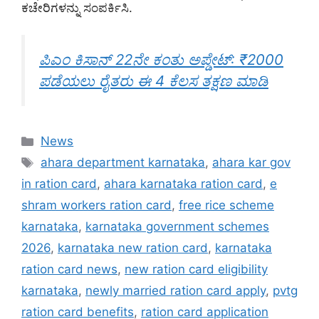
ಕಚೇರಿಗಳನ್ನು ಸಂಪರ್ಕಿಸಿ.
ಪಿಎಂ ಕಿಸಾನ್ 22ನೇ ಕಂತು ಅಪ್ಡೇಟ್: ₹2000
ಪಡೆಯಲು ರೈತರು ಈ 4 ಕೆಲಸ ತಕ್ಷಣ ಮಾಡಿ
Categories
News
Tags
ahara department karnataka
,
ahara kar gov
in ration card
,
ahara karnataka ration card
,
e
shram workers ration card
,
free rice scheme
karnataka
,
karnataka government schemes
2026
,
karnataka new ration card
,
karnataka
ration card news
,
new ration card eligibility
karnataka
,
newly married ration card apply
,
pvtg
ration card benefits
,
ration card application