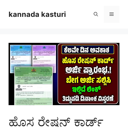
Skip
to
kannada kasturi
Menu
content
ಹೊಸ ರೇಷನ್ ಕಾರ್ಡ್