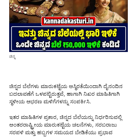
ಚಿನ್ನ
ಚಿನ್ನದ ಬೆಲೆಗಳು ಮಾರುಕಟ್ಟೆಯ ಅಸ್ಥಿರತೆಯಿಂದಾಗಿ ದೈನಂದಿನ
ಬದಲಾವಣೆಗೆ ಒಳಪಟ್ಟಿರುತ್ತವೆ, ಹಾಗಾಗಿ ನಿಖರ ಮಾಹಿತಿಗಾಗಿ
ಸ್ಥಳೀಯ ಆಭರಣ ಮಳಿಗೆಗಳನ್ನು ಸಂಪರ್ಕಿಸಿ.
ಇತರ ಮಾಹಿತಿಗಳ ಪ್ರಕಾರ, ಚಿನ್ನದ ಬೆಲೆಯನ್ನು ನಿರ್ಧರಿಸುವಲ್ಲಿ
ಅಂತರರಾಷ್ಟ್ರೀಯ ಮಾರುಕಟ್ಟೆಯ ಚಲನೆಗಳು, ಸರಬರಾಜು
ಸರಪಳಿ ಮತ್ತು ಹಬ್ಬಗಳ ಸಮಯದ ಬೇಡಿಕೆಯು ಪ್ರಭಾವ