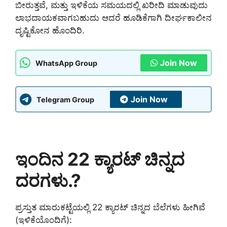
ಬೀರುತ್ತವೆ, ಮತ್ತು ಇಳಿಕೆಯ ಸಮಯದಲ್ಲಿ ಖರೀದಿ ಮಾಡುವುದು
ಲಾಭದಾಯಕವಾಗಬಹುದು ಆದರೆ ಹೂಡಿಕೆಗಾಗಿ ದೀರ್ಘಕಾಲೀನ
ದೃಷ್ಟಿಕೋನ ಹೊಂದಿರಿ.
Join Now
WhatsApp Group
Join Now
Telegram Group
ಇಂದಿನ 22 ಕ್ಯಾರಟ್ ಚಿನ್ನದ
ದರಗಳು.?
ಪ್ರಸ್ತುತ ಮಾರುಕಟ್ಟೆಯಲ್ಲಿ 22 ಕ್ಯಾರಟ್ ಚಿನ್ನದ ಬೆಲೆಗಳು ಹೀಗಿವೆ
(ಇಳಿಕೆಯೊಂದಿಗೆ):