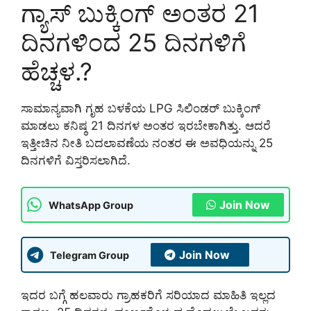
ಗ್ಯಾಸ್ ಬುಕ್ಕಿಂಗ್ ಅಂತರ 21
ದಿನಗಳಿಂದ 25 ದಿನಗಳಿಗೆ
ಹೆಚ್ಚಳ.?
ಸಾಮಾನ್ಯವಾಗಿ ಗೃಹ ಬಳಕೆಯ LPG ಸಿಲಿಂಡರ್ ಬುಕ್ಕಿಂಗ್
ಮಾಡಲು ಕನಿಷ್ಠ 21 ದಿನಗಳ ಅಂತರ ಇರಬೇಕಾಗಿತ್ತು. ಆದರೆ
ಇತ್ತೀಚಿನ ನೀತಿ ಬದಲಾವಣೆಯ ನಂತರ ಈ ಅವಧಿಯನ್ನು 25
ದಿನಗಳಿಗೆ ವಿಸ್ತರಿಸಲಾಗಿದೆ.
Join Now
WhatsApp Group
Join Now
Telegram Group
ಇದರ ಬಗ್ಗೆ ಹಲವಾರು ಗ್ರಾಹಕರಿಗೆ ಸರಿಯಾದ ಮಾಹಿತಿ ಇಲ್ಲದ