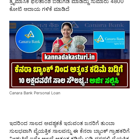
ತ್ರೈಮಾಸಿಕ ಫಲಿತಾಂಶ ಬಿಡುಗಡೆ ಮಾಡಿದ್ದು ಸುಮಾರು 4800
ಕೋಟಿ ಆದಾಯ ಗಳಿಕೆ ಮಾಡಿದೆ
Canara Bank Personal Loan
ಇದರಿಂದ ಸಾಲದ ಅವಶ್ಯಕತೆ ಇರುವಂತ ಜನರಿಗೆ ತುಂಬಾ
ಸುಲಭವಾಗಿ ವೈಯಕ್ತಿಕ ಸಾಲವನ್ನು ಈ ಕೆನರಾ ಬ್ಯಾಂಕ್ ಗ್ರಾಹಕರಿಗೆ
ನೀಡುತ್ತಿದೆ ಇಷ್ಟೇ ಅಲ್ಲದೆ ಅತ್ಯಂತ ಕಡಿಮೆ ಬಡ್ಡಿ ದರದಲ್ಲಿ ವೈಯಕ್ತಿಕ