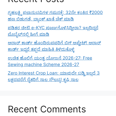
ಗೃಹಲಕ್ಷ್ಮಿ ಫಲಾನುಭವಿಗಳ ಗಮನಕ್ಕೆ: 32ನೇ ಕಂತಿನ ₹2000
ಹಣ ಬಿಡುಗಡೆ, ಬ್ಯಾಂಕ್ ಖಾತೆ ಚೆಕ್ ಮಾಡಿ
ಪಡಿತರ ಚೀಟಿ e-KYC ಪೂರ್ಣಗೊಳಿಸಿದ್ದೀರಾ? ಇಲ್ಲದಿದ್ದರೆ
ಮೊಬೈಲ್‌ನಲ್ಲಿ ಹೀಗೆ ಮಾಡಿ
ಆಧಾರ್ ಕಾರ್ಡ್ ಹೊಂದಿರುವವರಿಗೆ ಬಿಗ್ ಅಪ್ಡೇಟ್! ಆಧಾರ್
ಕಾರ್ಡ್ ಇದ್ದರೆ ತಪ್ಪದೆ ಮಾಹಿತಿ ತಿಳಿದುಕೊಳ್ಳಿ
ಉಚಿತ ಹೊಲಿಗೆ ಯಂತ್ರ ಯೋಜನೆ 2026-27: Free
Sewing machine Scheme 2026-27
Zero Interest Crop Loan: ಯಾವುದೇ ಬಡ್ಡಿ ಇಲ್ಲದೆ 3
ಲಕ್ಷದವರೆಗೆ ರೈತರಿಗೆ ಸಾಲ ಸೌಲಭ್ಯ! ಕೃಷಿ ಸಾಲ
Recent Comments