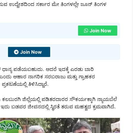
ುವ ಉದ್ದೇಶದಿಂದ ಸರ್ಕಾರ ಮೇ ತಿಂಗಳಲ್ಲೇ ಜೂನ್ ತಿಂಗಳ
Join Now
Join Now
ಧಾನ್ಯ ಪಡೆಯಬಹುದು. ಆದರೆ ಇದಕ್ಕೆ ಎರಡು ಬಾರಿ
 ಎಂದು ಆಹಾರ ನಾಗರಿಕ ಸರಬರಾಜು ಮತ್ತು ಗ್ರಾಹಕರ
ಣೆಯಲ್ಲಿ ತಿಳಿಸಿದ್ದಾರೆ.
ಾಗಿ ಕಲಬುರಗಿ ಜಿಲ್ಲೆಯಲ್ಲಿ ಪಡಿತರದಾರರ ಸೌಕರ್ಯಕ್ಕಾಗಿ ನ್ಯಾಯಬೆಲೆ
. ಇದು ಬಡವರ ಜೀವನದಲ್ಲಿ ಸ್ಥಿರತೆ ತರುವ ಮಹತ್ವದ ಕ್ರಮವಾಗಿದೆ.