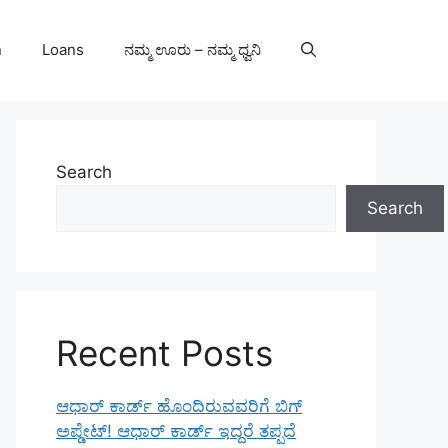
n
Loans
ನಮ್ಮ ಊರು – ನಮ್ಮ ಧ್ವನಿ
Search
Search
Recent Posts
ಆಧಾರ್ ಕಾರ್ಡ್ ಹೊಂದಿರುವವರಿಗೆ ಬಿಗ್
ಅಪ್ಡೇಟ್! ಆಧಾರ್ ಕಾರ್ಡ್ ಇದ್ದರೆ ತಪ್ಪದೆ