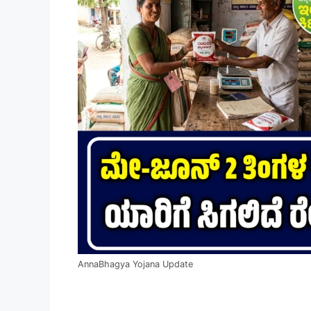
AnnaBhagya Yojana Update