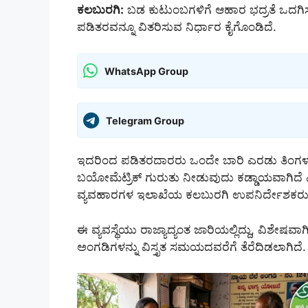
ಕಲಬುರಗಿ:
ಬಡ ಕುಟುಂಬಗಳಿಗೆ ಆಹಾರ ಭದ್ರತೆ ಒದಗಿಸ
ಪಡಿತರವನ್ನೂ ವಿತರಿಸುವ ನಿರ್ಧಾರ ಕೈಗೊಂಡಿದೆ.
WhatsApp Group
Telegram Group
ಇದರಿಂದ ಪಡಿತರದಾರರು ಒಂದೇ ಬಾರಿ ಎರಡು ತಿಂಗಳ 
ಬಯೋಮೆಟ್ರಿಕ್ ಗುರುತು ನೀಡುವುದು ಕಡ್ಡಾಯವಾಗಿದೆ
ವ್ಯವಹಾರಗಳ ಇಲಾಖೆಯ ಕಲಬುರಗಿ ಉಪನಿರ್ದೇಶಕರು ಪ್ರಕಟ
ಈ ವ್ಯವಸ್ಥೆಯು ರಾಜ್ಯಾದ್ಯಂತ ಜಾರಿಯಲ್ಲಿದ್ದು, ವಿಶೇಷವ
ಅಂಗಡಿಗಳನ್ನು ವಿಸ್ತೃತ ಸಮಯದವರೆಗೆ ತೆರೆದಿಡಲಾಗಿದೆ