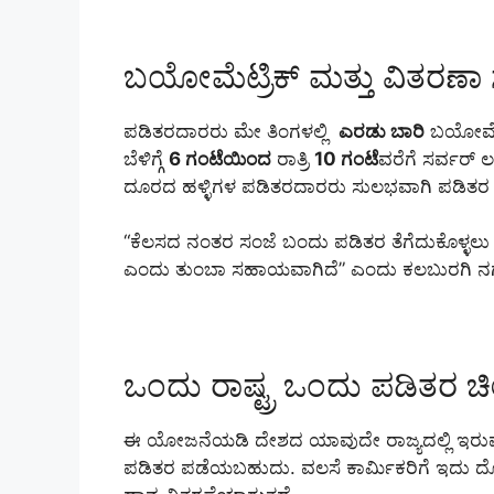
ಬಯೋಮೆಟ್ರಿಕ್ ಮತ್ತು ವಿತರ
ಪಡಿತರದಾರರು ಮೇ ತಿಂಗಳಲ್ಲಿ
ಎರಡು ಬಾರಿ
ಬಯೋಮೆಟ್
ಬೆಳಿಗ್ಗೆ
6 ಗಂಟೆಯಿಂದ
ರಾತ್ರಿ
10 ಗಂಟೆ
ವರೆಗೆ ಸರ್ವರ್ ಲ
ದೂರದ ಹಳ್ಳಿಗಳ ಪಡಿತರದಾರರು ಸುಲಭವಾಗಿ ಪಡಿತ
“ಕೆಲಸದ ನಂತರ ಸಂಜೆ ಬಂದು ಪಡಿತರ ತೆಗೆದುಕೊಳ್ಳಲು ಸಾ
ಎಂದು ತುಂಬಾ ಸಹಾಯವಾಗಿದೆ” ಎಂದು ಕಲಬುರಗಿ ನಗರದ
ಒಂದು ರಾಷ್ಟ್ರ ಒಂದು ಪಡಿತರ 
ಈ ಯೋಜನೆಯಡಿ ದೇಶದ ಯಾವುದೇ ರಾಜ್ಯದಲ್ಲಿ ಇರುವ
ಪಡಿತರ ಪಡೆಯಬಹುದು. ವಲಸೆ ಕಾರ್ಮಿಕರಿಗೆ ಇದು ದೊ