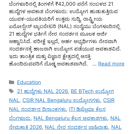
ಬೆಂಗಳೂರಿನಲ್ಲಿ ತಿಂಗಳಿಗೆ ₹42,000 ವರೆಗೆ ಸಂಬಳದ 21
ಹುದ್ದೆಗಳ ಅವಕಾಶ ಬೆಂಗಳೂರು: ಉದ್ಯೋಗ ಹುಡುಕುತ್ತಿರುವ
ಯುವಕ-ಯುವತಿಯರಿಗೆ ಉತ್ತಮ ಸುದ್ದಿ. ರಾಷ್ಟ್ರೀಯ
ಏರೋಸ್ಪೇಸ್ ಲ್ಯಾಬರೇಟರಿ (NAL) ಸಂಸ್ಥೆಯು ಬೆಂಗಳೂರಿನಲ್ಲಿ
21 ಹುದ್ದೆಗಳ ಭರ್ತಿಗೆ ನೇರ ಸಂದರ್ಶನ ಮೂಲಕ ಅರ್ಜಿ
ಆಹ್ವಾನಿಸಿದೆ. ಪರೀಕ್ಷೆ ಇಲ್ಲದೆ, ಅರ್ಹ ಅಭ್ಯರ್ಥಿಗಳು ನೇರವಾಗಿ
ಸಂದರ್ಶನಕ್ಕೆ ಹಾಜರಾಗಿ ಉದ್ಯೋಗ ಪಡೆಯುವ ಅವಕಾಶವಿದೆ.
ಇದು ತಾಂತ್ರಿಕ ಮತ್ತು ವಿಜ್ಞಾನ ಕ್ಷೇತ್ರದಲ್ಲಿ ಆಸಕ್ತಿ
ಹೊಂದಿರುವವರಿಗೆ ದೊಡ್ಡ ಅವಕಾಶವಾಗಿದೆ. …
Read more
Categories
Education
Tags
21 ಹುದ್ದೆಗಳು NAL 2026
,
BE BTech ಉದ್ಯೋಗ
NAL
,
CSIR NAL Bengaluru ಉದ್ಯೋಗಗಳು
,
CSIR
NAL ಸಂದರ್ಶನ ದಿನಾಂಕಗಳು
,
ITI ಡಿಪ್ಲೊಮಾ ಕೆಲಸ
ಬೆಂಗಳೂರು
,
NAL Bengaluru ಕೆಲಸ ಅವಕಾಶಗಳು
,
NAL
ನೇಮಕಾತಿ 2026
,
NAL ನೇರ ಸಂದರ್ಶನ ಜಾಹಿರಾತು
,
NAL