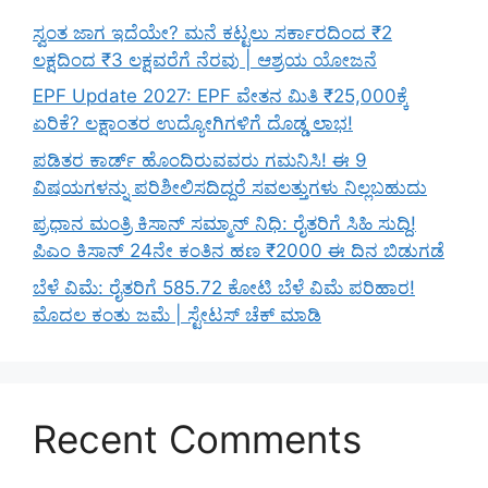
ಸ್ವಂತ ಜಾಗ ಇದೆಯೇ? ಮನೆ ಕಟ್ಟಲು ಸರ್ಕಾರದಿಂದ ₹2
ಲಕ್ಷದಿಂದ ₹3 ಲಕ್ಷವರೆಗೆ ನೆರವು | ಆಶ್ರಯ ಯೋಜನೆ
EPF Update 2027: EPF ವೇತನ ಮಿತಿ ₹25,000ಕ್ಕೆ
ಏರಿಕೆ? ಲಕ್ಷಾಂತರ ಉದ್ಯೋಗಿಗಳಿಗೆ ದೊಡ್ಡ ಲಾಭ!
ಪಡಿತರ ಕಾರ್ಡ್ ಹೊಂದಿರುವವರು ಗಮನಿಸಿ! ಈ 9
ವಿಷಯಗಳನ್ನು ಪರಿಶೀಲಿಸದಿದ್ದರೆ ಸವಲತ್ತುಗಳು ನಿಲ್ಲಬಹುದು
ಪ್ರಧಾನ ಮಂತ್ರಿ ಕಿಸಾನ್ ಸಮ್ಮಾನ್ ನಿಧಿ: ರೈತರಿಗೆ ಸಿಹಿ ಸುದ್ದಿ!
ಪಿಎಂ ಕಿಸಾನ್ 24ನೇ ಕಂತಿನ ಹಣ ₹2000 ಈ ದಿನ ಬಿಡುಗಡೆ
ಬೆಳೆ ವಿಮೆ: ರೈತರಿಗೆ 585.72 ಕೋಟಿ ಬೆಳೆ ವಿಮೆ ಪರಿಹಾರ!
ಮೊದಲ ಕಂತು ಜಮೆ | ಸ್ಟೇಟಸ್ ಚೆಕ್ ಮಾಡಿ
Recent Comments