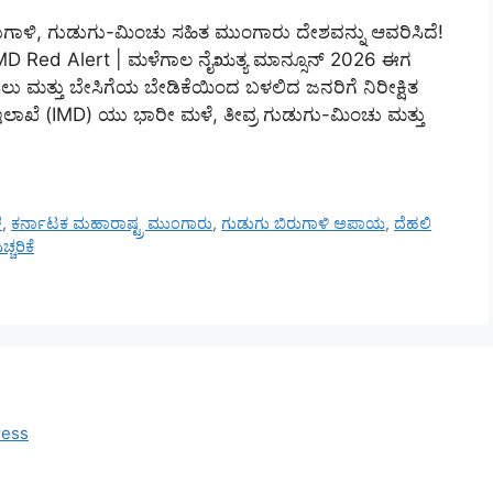
ರುಗಾಳಿ, ಗುಡುಗು-ಮಿಂಚು ಸಹಿತ ಮುಂಗಾರು ದೇಶವನ್ನು ಆವರಿಸಿದೆ!
 IMD Red Alert | ಮಳೆಗಾಲ ನೈಋತ್ಯ ಮಾನ್ಸೂನ್ 2026 ಈಗ
ಿಲು ಮತ್ತು ಬೇಸಿಗೆಯ ಬೇಡಿಕೆಯಿಂದ ಬಳಲಿದ ಜನರಿಗೆ ನಿರೀಕ್ಷಿತ
ಖೆ (IMD) ಯು ಭಾರೀ ಮಳೆ, ತೀವ್ರ ಗುಡುಗು-ಮಿಂಚು ಮತ್ತು
ೆ
,
ಕರ್ನಾಟಕ ಮಹಾರಾಷ್ಟ್ರ ಮುಂಗಾರು
,
ಗುಡುಗು ಬಿರುಗಾಳಿ ಅಪಾಯ
,
ದೆಹಲಿ
ಚರಿಕೆ
ress