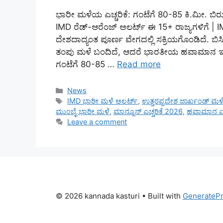
ಭಾರೀ ಮಳೆಯ ಎಚ್ಚರಿಕೆ: ಗಂಟೆಗೆ 80-85 ಕಿ.ಮೀ. ಬಿ
IMD ರೆಡ್-ಆರೆಂಜ್ ಅಲರ್ಟ್ ಈ 15+ ರಾಜ್ಯಗಳಿಗೆ |
ದೇಶದಾದ್ಯಂತ ಪೂರ್ಣ ವೇಗದಲ್ಲಿ ಸಕ್ರಿಯಗೊಂಡಿದೆ. ಬಿಸ
ತಂಪು ಮಳೆ ಬಂದಿದೆ, ಆದರೆ ಭಾರತೀಯ ಹವಾಮಾನ ಇಲಾ
ಗಂಟೆಗೆ 80-85 …
Read more
Categories
News
Tags
IMD ಭಾರೀ ಮಳೆ ಅಲರ್ಟ್
,
ಉತ್ತರಪ್ರದೇಶ ಜಾರ್ಖಂಡ್ ಮಳ
ಮುಂಬೈ ಭಾರೀ ಮಳೆ
,
ಮಾನ್ಸೂನ್ ಎಚ್ಚರಿಕೆ 2026
,
ಹವಾಮಾನ ಎಚ್
Leave a comment
© 2026 kannada kasturi
• Built with
GenerateP